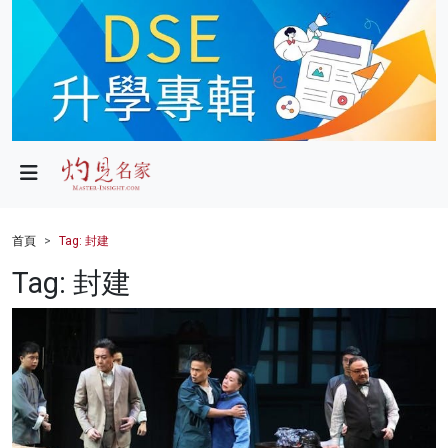
政局
教育
文化
財經
首頁
Tag: 封建
生活
Tag: 封建
健康
商業
科技
影片