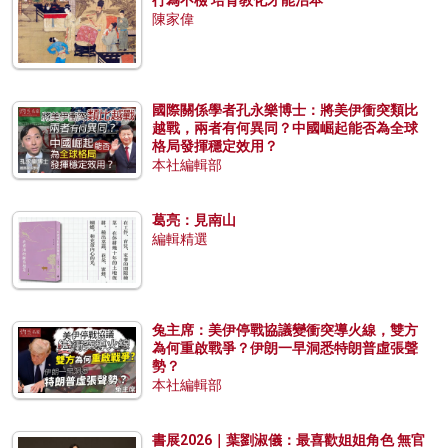
陳家偉
國際關係學者孔永樂博士：將美伊衝突類比
越戰，兩者有何異同？中國崛起能否為全球
格局發揮穩定效用？
本社編輯部
葛亮：見南山
編輯精選
兔主席：美伊停戰協議變衝突導火線，雙方
為何重啟戰爭？伊朗一早洞悉特朗普虛張聲
勢？
本社編輯部
書展2026｜葉劉淑儀：最喜歡姐姐角色 無官