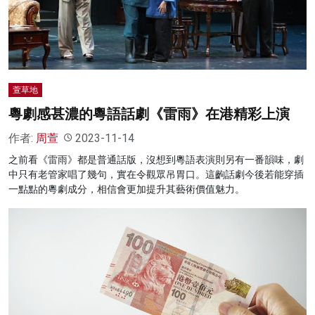
名家榜
灼見活動
關於我們
萱草地
粵劇感甚濃的粵語話劇《雷雨》在港精彩上演
作者:
周萱
2023-11-14
之前看《雷雨》都是普通話版，沒想到粵語表演則另有一番韻味，劇
中只有老管家唱了幾句，實在令觀眾吊胃口。這齣話劇今後若能穿插
一點點的粵劇成分，相信會更加提升其藝術價值魅力。