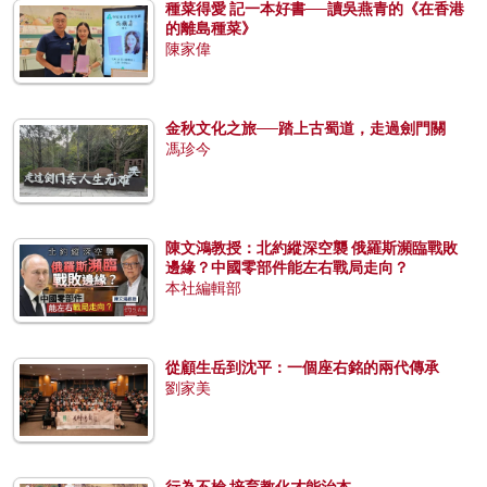
種菜得愛 記一本好書──讀吳燕青的《在香港
的離島種菜》
陳家偉
金秋文化之旅──踏上古蜀道，走過劍門關
馮珍今
陳文鴻教授：北約縱深空襲 俄羅斯瀕臨戰敗
邊緣？中國零部件能左右戰局走向？
本社編輯部
從顧生岳到沈平：一個座右銘的兩代傳承
劉家美
行為不檢 培育教化才能治本