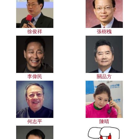
徐俊祥
張樹槐
李偉民
關品方
何志平
陳晴