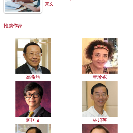
來文
推薦作家
高希均
黃珍妮
蔣匡文
林超英