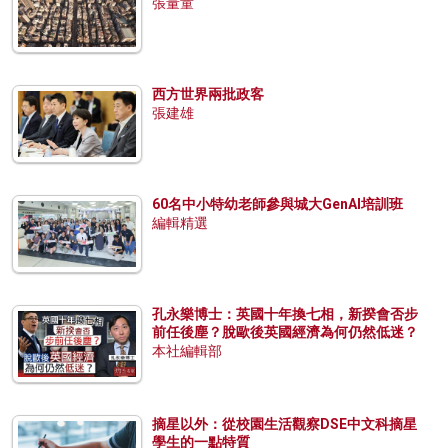
張量童
西方世界兩批政客
張建雄
60名中小特幼老師參與城大GenAI培訓班
編輯精選
孔永樂博士：英國十年換七相，新揆會否步
前任後塵？脫歐後英國經濟為何仍然低迷？
本社編輯部
摘星以外：從校園生活觀察DSE中文科摘星
學生的一點特質