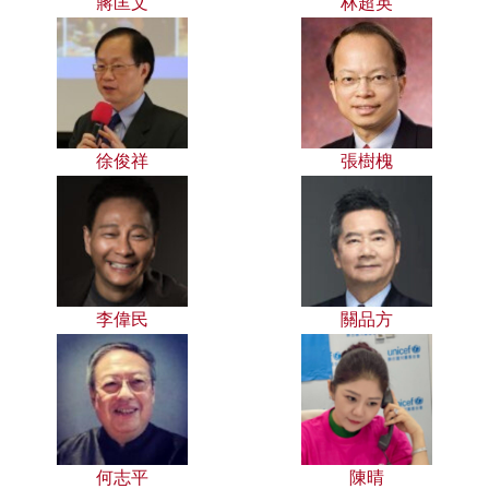
蔣匡文
林超英
徐俊祥
張樹槐
李偉民
關品方
何志平
陳晴