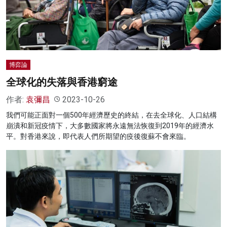
名家榜
灼見活動
關於我們
博弈論
全球化的失落與香港窮途
作者:
袁彌昌
2023-10-26
我們可能正面對一個500年經濟歷史的終結，在去全球化、人口結構
崩潰和新冠疫情下，大多數國家將永遠無法恢復到2019年的經濟水
平。對香港來說，即代表人們所期望的疫後復蘇不會來臨。