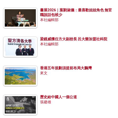
書展2026｜葉劉淑儀：最喜歡姐姐角色 無官
職說話包袱少
本社編輯部
梁鏡威獲任方大副校長 呂大樂加盟社科院
本社編輯部
香港五年規劃須提前布局大鵬灣
來文
歷史給中國人一個公道
張建雄