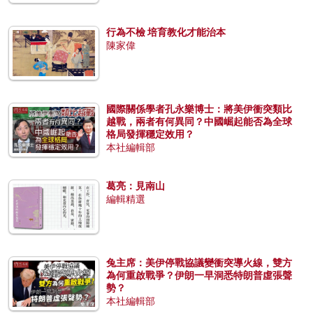
行為不檢 培育教化才能治本
陳家偉
國際關係學者孔永樂博士：將美伊衝突類比
越戰，兩者有何異同？中國崛起能否為全球
格局發揮穩定效用？
本社編輯部
葛亮：見南山
編輯精選
兔主席：美伊停戰協議變衝突導火線，雙方
為何重啟戰爭？伊朗一早洞悉特朗普虛張聲
勢？
本社編輯部