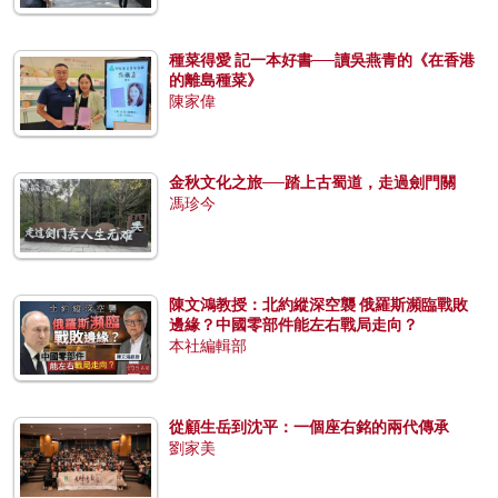
種菜得愛 記一本好書──讀吳燕青的《在香港
的離島種菜》
陳家偉
金秋文化之旅──踏上古蜀道，走過劍門關
馮珍今
陳文鴻教授：北約縱深空襲 俄羅斯瀕臨戰敗
邊緣？中國零部件能左右戰局走向？
本社編輯部
從顧生岳到沈平：一個座右銘的兩代傳承
劉家美