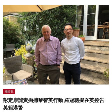
國際觀
彭定康譴責拘捕黎智英行動 羅冠聰擬在英控告
英籍港警