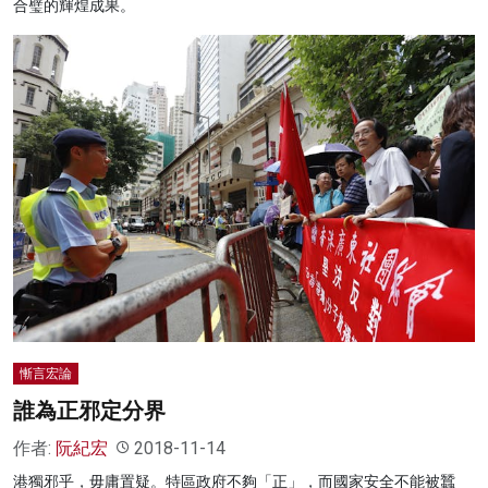
合璧的輝煌成果。
慚言宏論
誰為正邪定分界
作者:
阮紀宏
2018-11-14
港獨邪乎，毋庸置疑。特區政府不夠「正」，而國家安全不能被蠶