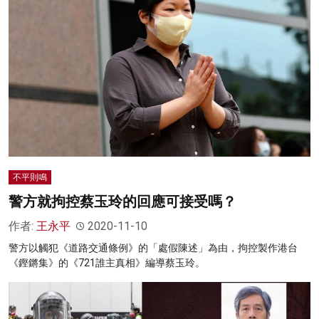
不平則鳴
警方就拘控蔡玉玲的回應可接受嗎？
作者:
王永平
2020-11-10
警方以觸犯《道路交通條例》的「處假陳述」為由，拘控製作港台
《鏗鏘集》的《721誰主真相》編導蔡玉玲。