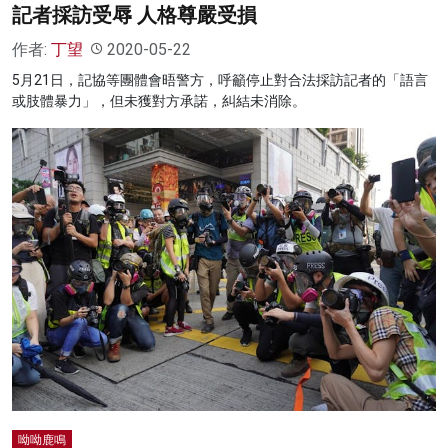
記者採訪受辱 人格尊嚴受損
作者:
丁望
2020-05-22
5月21日，記協等團體會晤警方，呼籲停止對合法採訪記者的「語言
或肢體暴力」，但未獲對方承諾，糾結未消除。
呦呦鹿鳴