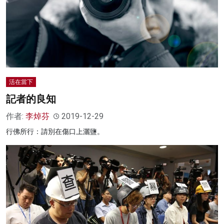
活在當下
記者的良知
作者:
李焯芬
2019-12-29
行佛所行：請別在傷口上灑鹽。