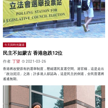
名家榜
灼見活動
關於我們
今天與時光隧道
民主不如蒙古 香港急跌12位
作者:
丁望
2021-03-26
香港將改變原有的選舉制度，壓縮選民直選空間。港官稱，這是走出
「政治泥沼」之路；許多港人卻認為，這是民主的倒退，全民普選將
遙遙無期。