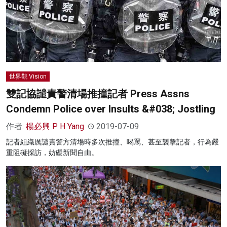
世界觀 Vision
雙記協譴責警清場推撞記者 Press Assns
Condemn Police over Insults &#038; Jostling
作者:
楊必興 P H Yang
2019-07-09
記者組織厲譴責警方清場時多次推撞、喝罵、甚至襲擊記者，行為嚴
重阻礙採訪，妨礙新聞自由。