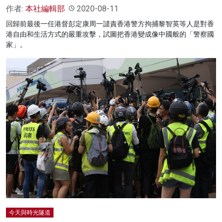
作者:
本社編輯部
2020-08-11
回歸前最後一任港督彭定康周一譴責香港警方拘捕黎智英等人是對香
港自由和生活方式的嚴重攻擊，試圖把香港變成像中國般的「警察國
家」。
今天與時光隧道