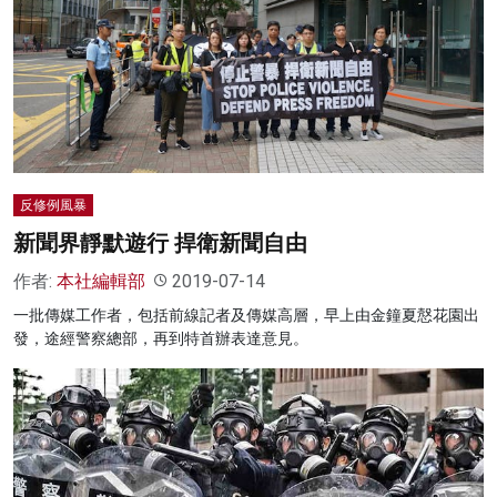
反修例風暴
新聞界靜默遊行 捍衛新聞自由
作者:
本社編輯部
2019-07-14
一批傳媒工作者，包括前線記者及傳媒高層，早上由金鐘夏慤花園出
發，途經警察總部，再到特首辦表達意見。