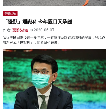
巾幗經綸
「怪獸」通識科 今年題目又爭議
作者:
葉劉淑儀
2020-05-07
我從美國回港後這十多年來，一直關注及跟進通識科的發展，發現通
識科已成「怪獸科」，問題罄竹難書。