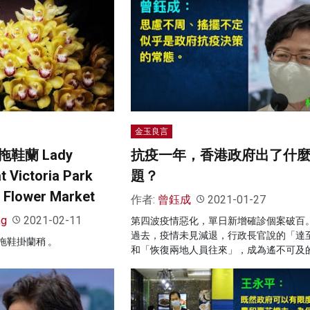
金玉良言
鞋蘭 Lady
抗疫一年，香港政府出了什
t Victoria Park
題？
 Flower Market
作者:
曾鈺成
2021-01-27
ng
2021-02-11
第四波疫情惡化，單日新增確診個案破百
過去，疫情未見減退，行政長官說的「達
拖鞋掛蘭稍 。
和「恢復兩地人員往來」，成為遙不可及