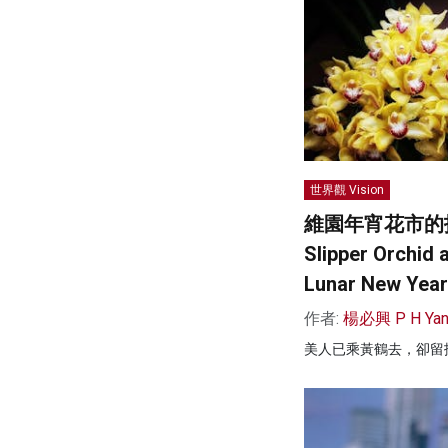
世界觀 Vision
維園年宵花市的拖
Slipper Orchid a
Lunar New Year
作者:
楊必興 P H Ya
美人已乘黃鶴去，卻留