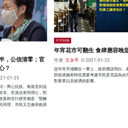
不平則鳴
年宵花市可翻生 食肆應容晚
半，公信清零；官
作者:
王永平
2021-01-22
心？
從年宵市場翻生一事上，政府應該明白，
防疫措施有時也需要考慮市民是否認為合
21-01-25
對業界以至經濟的影響。
詞：齊心抗疫。每當見到這
皆非。官員沒有同理心，對
政策和言行經常都是「堅離
民同理，市民又怎會和政府