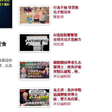
行為不檢 培育教
化才能治本
陳家偉
AI逃獄敲響警號
全球共治才是解方
堂食
何民傑
最嚴謹的
國際關係學者孔永
理，以及
樂博士：將美伊衝
突類比越戰，兩者
有何異同？中國崛
本社編輯部
起能否為全球格局
發揮穩定效用？
兔主席：美伊停戰
協議變衝突導火
線，雙方為何重啟
戰爭？伊朗一早洞
本社編輯部
悉特朗普虛張聲