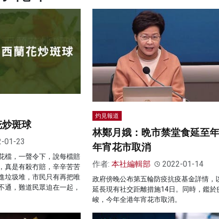
灼見報道
花炒斑球
林鄭月娥：晩市禁堂食延至
2-01-23
年宵花市取消
花檔，一聲令下，說每檔賠
作者:
本社編輯部
2022-01-14
，真是有殺冇賠，辛辛苦苦
進垃圾堆，市民只有再把唯
政府傍晚公布第五輪防疫抗疫基金詳情，
不通，難道民眾迫在一起，
延長現有社交距離措施14日。同時，鑑於
峻，今年全港年宵花市取消。