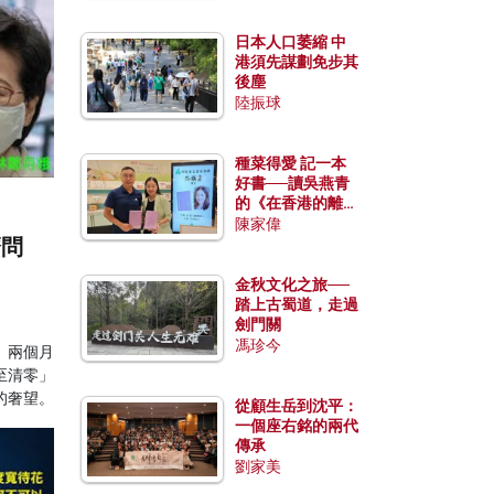
日本人口萎縮 中
港須先謀劃免步其
後塵
陸振球
種菜得愛 記一本
好書──讀吳燕青
的《在香港的離島
種菜》
陳家偉
麼問
金秋文化之旅──
踏上古蜀道，走過
劍門關
馮珍今
。兩個月
至清零」
的奢望。
從顧生岳到沈平：
一個座右銘的兩代
傳承
劉家美