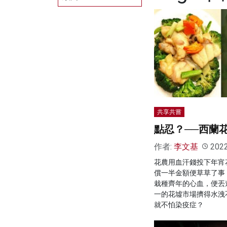
共享共嘗
點忍？──西蘭
作者:
李文基
202
花農用血汗錢投下年宵
償一半金額便草草了事
栽種齊年的心血，便丟
一的花墟市場擠得水洩
就不怕染疫症？