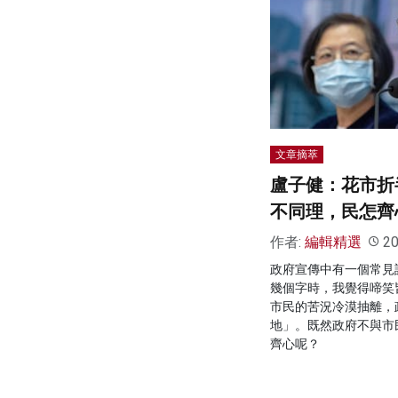
文章摘萃
盧子健：花市折
不同理，民怎齊
作者:
編輯精選
20
政府宣傳中有一個常見
幾個字時，我覺得啼笑
市民的苦況冷漠抽離，
地」。既然政府不與市
齊心呢？