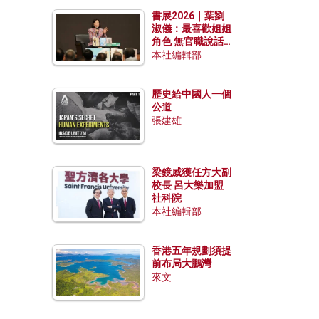
勢？
書展2026｜葉劉
淑儀：最喜歡姐姐
角色 無官職說話
包袱少
本社編輯部
歷史給中國人一個
公道
張建雄
梁鏡威獲任方大副
校長 呂大樂加盟
社科院
本社編輯部
香港五年規劃須提
前布局大鵬灣
來文