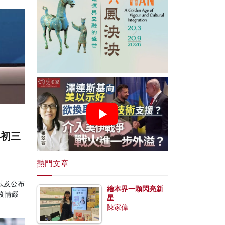
年初三
熱門文章
以及公布
繪本界一顆閃亮新
疫情嚴
星
陳家偉