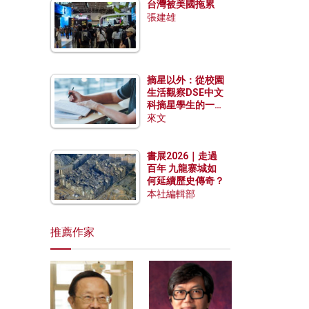
台灣被美國拖累
張建雄
摘星以外：從校園
生活觀察DSE中文
科摘星學生的一點
特質
來文
書展2026｜走過
百年 九龍寨城如
何延續歷史傳奇？
本社編輯部
推薦作家