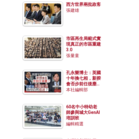
西方世界兩批政客
張建雄
市區再生局範式實
現真正的市區重建
3.0
張量童
孔永樂博士：英國
十年換七相，新揆
會否步前任後塵？
脫歐後英國經濟為
本社編輯部
何仍然低迷？
60名中小特幼老
師參與城大GenAI
培訓班
編輯精選