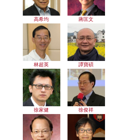
高希均
蔣匡文
林超英
譚寶碩
徐家健
徐俊祥