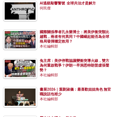
AI逃獄敲響警號 全球共治才是解方
何民傑
國際關係學者孔永樂博士：將美伊衝突類比
越戰，兩者有何異同？中國崛起能否為全球
格局發揮穩定效用？
本社編輯部
兔主席：美伊停戰協議變衝突導火線，雙方
為何重啟戰爭？伊朗一早洞悉特朗普虛張聲
勢？
本社編輯部
書展2026｜葉劉淑儀：最喜歡姐姐角色 無官
職說話包袱少
本社編輯部