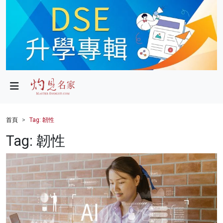
政局
教育
文化
財經
首頁
Tag: 韌性
生活
Tag: 韌性
健康
商業
科技
影片