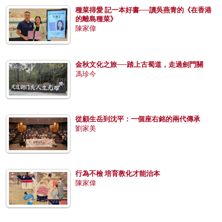
種菜得愛 記一本好書──讀吳燕青的《在香港
的離島種菜》
陳家偉
金秋文化之旅──踏上古蜀道，走過劍門關
馮珍今
從顧生岳到沈平：一個座右銘的兩代傳承
劉家美
行為不檢 培育教化才能治本
陳家偉