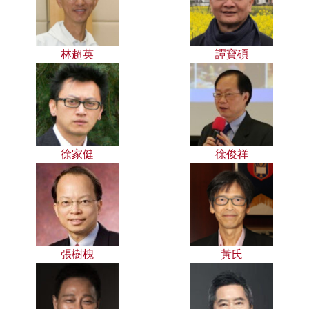
林超英
譚寶碩
徐家健
徐俊祥
張樹槐
黃氏