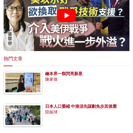
熱門文章
繪本界一顆閃亮新星
陳家偉
日本人口萎縮 中港須先謀劃免步其後塵
陸振球