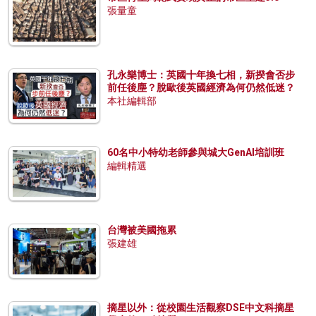
張量童
孔永樂博士：英國十年換七相，新揆會否步
前任後塵？脫歐後英國經濟為何仍然低迷？
本社編輯部
60名中小特幼老師參與城大GenAI培訓班
編輯精選
台灣被美國拖累
張建雄
摘星以外：從校園生活觀察DSE中文科摘星