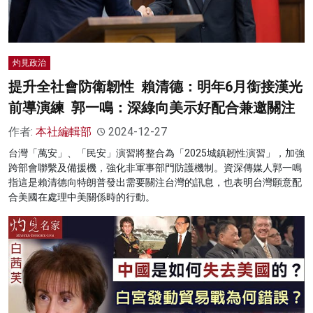
灼見政治
提升全社會防衛韌性 賴清德：明年6月銜接漢光
前導演練 郭一鳴：深綠向美示好配合兼邀關注
作者:
本社編輯部
2024-12-27
台灣「萬安」、「民安」演習將整合為「2025城鎮韌性演習」，加強
跨部會聯繫及備援機，強化非軍事部門防護機制。資深傳媒人郭一鳴
指這是賴清德向特朗普發出需要關注台灣的訊息，也表明台灣願意配
合美國在處理中美關係時的行動。