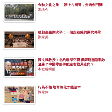
金秋文化之旅──踏上古蜀道，走過劍門關
馮珍今
從顧生岳到沈平：一個座右銘的兩代傳承
劉家美
陳文鴻教授：北約縱深空襲 俄羅斯瀕臨戰敗
邊緣？中國零部件能左右戰局走向？
本社編輯部
行為不檢 培育教化才能治本
陳家偉