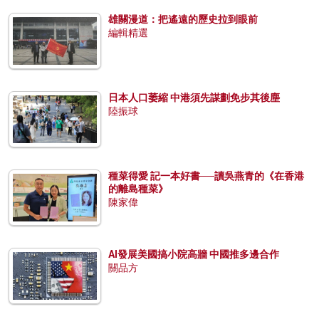
雄關漫道：把遙遠的歷史拉到眼前
編輯精選
日本人口萎縮 中港須先謀劃免步其後塵
陸振球
種菜得愛 記一本好書──讀吳燕青的《在香港
的離島種菜》
陳家偉
AI發展美國搞小院高牆 中國推多邊合作
關品方