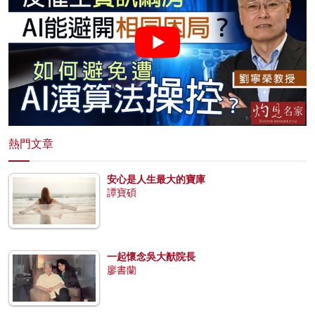
熱門文章
安心是人生最大的寶庫
譚寶碩
一起懷念吳大猷院長
廖書蘭