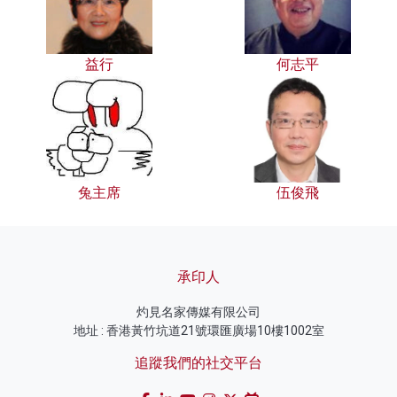
益行
何志平
兔主席
伍俊飛
承印人
灼見名家傳媒有限公司
地址 : 香港黃竹坑道21號環匯廣場10樓1002室
追蹤我們的社交平台