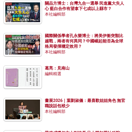
關品方博士：台灣九合一選舉 民進黨大失人
心 藍白合作有望拿下七成以上縣市？
本社編輯部
國際關係學者孔永樂博士：將美伊衝突類比
越戰，兩者有何異同？中國崛起能否為全球
格局發揮穩定效用？
本社編輯部
葛亮：見南山
編輯精選
書展2026｜葉劉淑儀：最喜歡姐姐角色 無官
職說話包袱少
本社編輯部