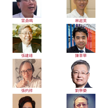
雷鼎鳴
林超英
張建雄
陳章華
張灼祥
劉寧榮