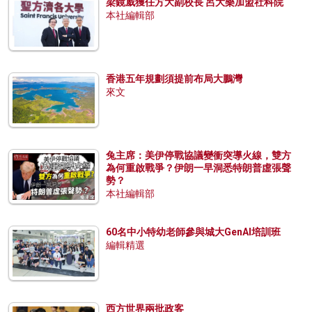
梁鏡威獲任方大副校長 呂大樂加盟社科院
本社編輯部
香港五年規劃須提前布局大鵬灣
來文
兔主席：美伊停戰協議變衝突導火線，雙方
為何重啟戰爭？伊朗一早洞悉特朗普虛張聲
勢？
本社編輯部
60名中小特幼老師參與城大GenAI培訓班
編輯精選
西方世界兩批政客