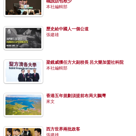
職說話包袱少
本社編輯部
歷史給中國人一個公道
張建雄
梁鏡威獲任方大副校長 呂大樂加盟社科院
本社編輯部
香港五年規劃須提前布局大鵬灣
來文
西方世界兩批政客
張建雄