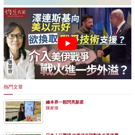
熱門文章
繪本界一顆閃亮新星
陳家偉