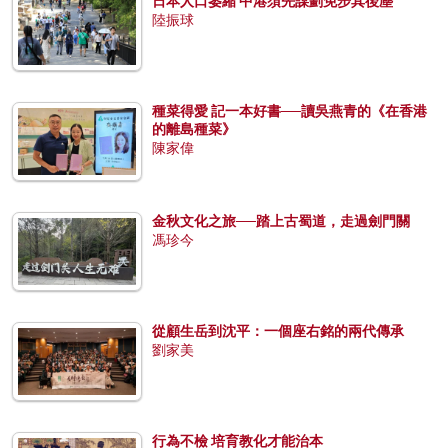
日本人口萎縮 中港須先謀劃免步其後塵
陸振球
種菜得愛 記一本好書──讀吳燕青的《在香港
的離島種菜》
陳家偉
金秋文化之旅──踏上古蜀道，走過劍門關
馮珍今
從顧生岳到沈平：一個座右銘的兩代傳承
劉家美
行為不檢 培育教化才能治本