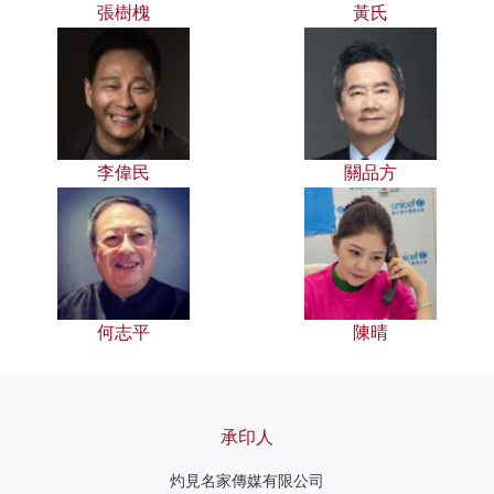
張樹槐
黃氏
李偉民
關品方
何志平
陳晴
承印人
灼見名家傳媒有限公司