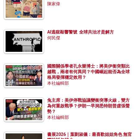
陳家偉
AI逃獄敲響警號 全球共治才是解方
何民傑
國際關係學者孔永樂博士：將美伊衝突類比
越戰，兩者有何異同？中國崛起能否為全球
格局發揮穩定效用？
本社編輯部
兔主席：美伊停戰協議變衝突導火線，雙方
為何重啟戰爭？伊朗一早洞悉特朗普虛張聲
勢？
本社編輯部
書展2026｜葉劉淑儀：最喜歡姐姐角色 無官