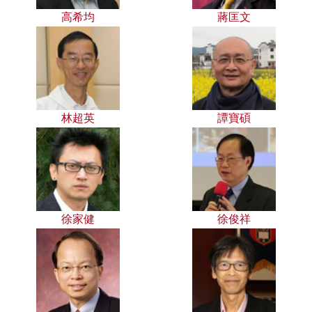
高希均
蔣匡文
林超英
譚寶碩
徐家健
徐俊祥