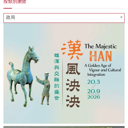
按類別瀏覽
政局