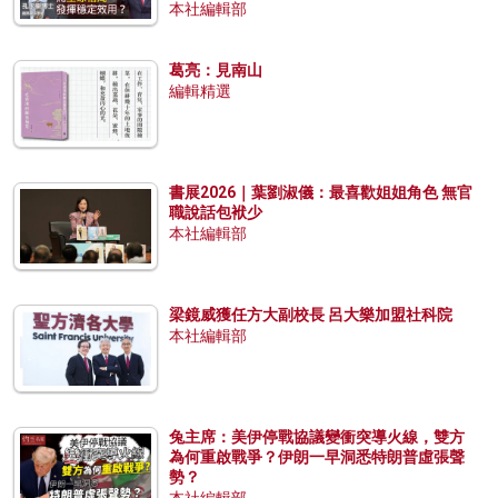
本社編輯部
葛亮：見南山
編輯精選
書展2026｜葉劉淑儀：最喜歡姐姐角色 無官
職說話包袱少
本社編輯部
梁鏡威獲任方大副校長 呂大樂加盟社科院
本社編輯部
兔主席：美伊停戰協議變衝突導火線，雙方
為何重啟戰爭？伊朗一早洞悉特朗普虛張聲
勢？