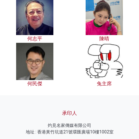
何志平
陳晴
何民傑
兔主席
承印人
灼見名家傳媒有限公司
地址 : 香港黃竹坑道21號環匯廣場10樓1002室