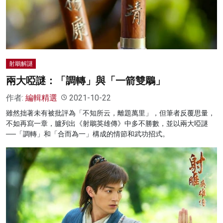
名家榜
灼見活動
關於我們
射鵰解謎
兩大啞謎：「調轉」與「一箭雙鵰」
作者:
編輯精選
2021-10-22
雖然拙著未有被批評為「不知所云，離題萬里」，但筆者反覆思量，
不如再寫一章，臚列出《射鵰英雄傳》中多不勝數，並以兩大啞謎
──「調轉」和「合而為一」構成的情節和武功招式。