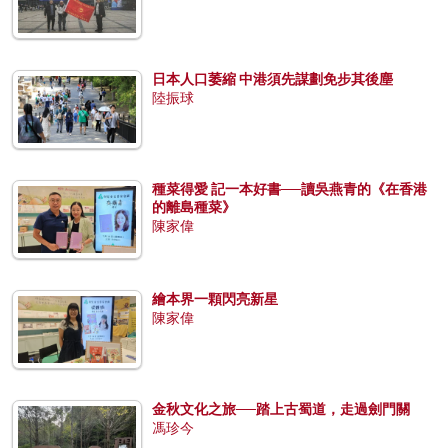
日本人口萎縮 中港須先謀劃免步其後塵
陸振球
種菜得愛 記一本好書──讀吳燕青的《在香港
的離島種菜》
陳家偉
繪本界一顆閃亮新星
陳家偉
金秋文化之旅──踏上古蜀道，走過劍門關
馮珍今