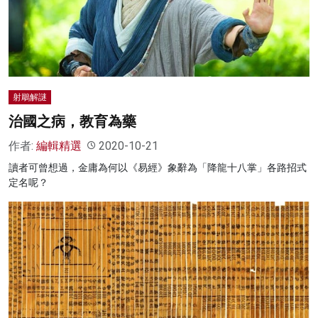
射鵰解謎
治國之病，教育為藥
作者:
編輯精選
2020-10-21
讀者可曾想過，金庸為何以《易經》象辭為「降龍十八掌」各路招式
定名呢？