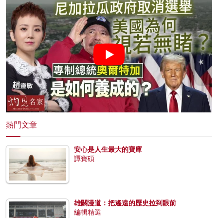
熱門文章
安心是人生最大的寶庫
譚寶碩
雄關漫道：把遙遠的歷史拉到眼前
編輯精選