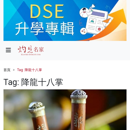
政局
教育
文化
財經
首頁
Tag: 降龍十八掌
生活
Tag: 降龍十八掌
健康
商業
科技
影片