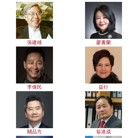
張建雄
廖書蘭
李偉民
益行
關品方
翁港成