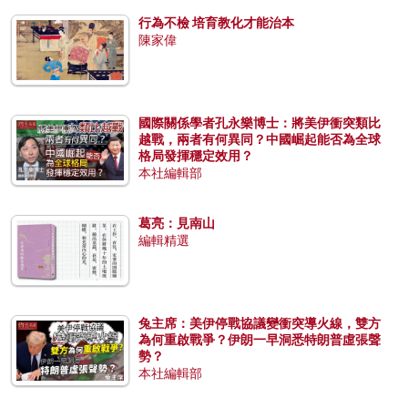
行為不檢 培育教化才能治本
陳家偉
國際關係學者孔永樂博士：將美伊衝突類比
越戰，兩者有何異同？中國崛起能否為全球
格局發揮穩定效用？
本社編輯部
葛亮：見南山
編輯精選
兔主席：美伊停戰協議變衝突導火線，雙方
為何重啟戰爭？伊朗一早洞悉特朗普虛張聲
勢？
本社編輯部