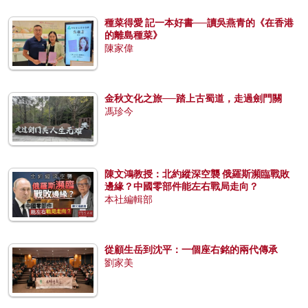
種菜得愛 記一本好書──讀吳燕青的《在香港
的離島種菜》
陳家偉
金秋文化之旅──踏上古蜀道，走過劍門關
馮珍今
陳文鴻教授：北約縱深空襲 俄羅斯瀕臨戰敗
邊緣？中國零部件能左右戰局走向？
本社編輯部
從顧生岳到沈平：一個座右銘的兩代傳承
劉家美