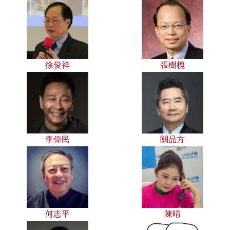
徐俊祥
張樹槐
李偉民
關品方
何志平
陳晴