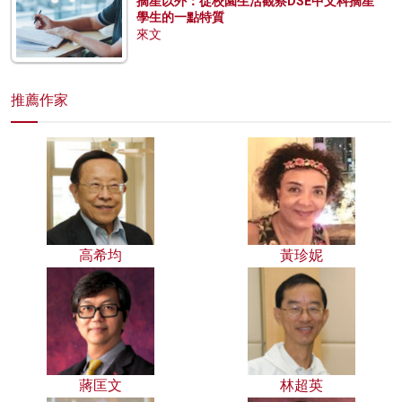
摘星以外：從校園生活觀察DSE中文科摘星
學生的一點特質
來文
推薦作家
高希均
黃珍妮
蔣匡文
林超英