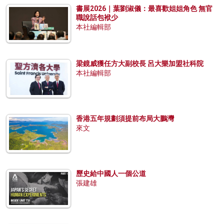
書展2026｜葉劉淑儀：最喜歡姐姐角色 無官
職說話包袱少
本社編輯部
梁鏡威獲任方大副校長 呂大樂加盟社科院
本社編輯部
香港五年規劃須提前布局大鵬灣
來文
歷史給中國人一個公道
張建雄