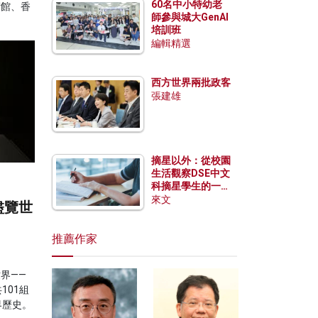
60名中小特幼老
術館、香
師參與城大GenAI
培訓班
編輯精選
西方世界兩批政客
張建雄
摘星以外：從校園
生活觀察DSE中文
科摘星學生的一點
特質
來文
盡覽世
推薦作家
界——
101組
界歷史。