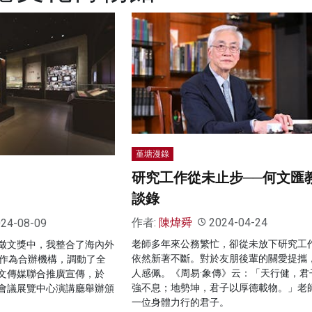
堇塘漫錄
研究工作從未止步──何文匯
談錄
作者:
陳煒舜
2024-04-24
24-08-09
老師多年來公務繁忙，卻從未放下研究工
徵文獎中，我整合了海內外
依然新著不斷。對於友朋後輩的關愛提攜
媒作為合辦機構，調動了全
人感佩。《周易·象傳》云：「天行健，君
文傳媒聯合推廣宣傳，於
強不息；地勢坤，君子以厚德載物。」老
香港會議展覽中心演講廳舉辦頒
一位身體力行的君子。