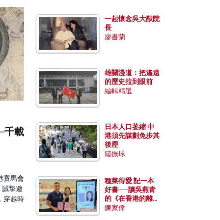
一起懷念吳大猷院
長
廖書蘭
雄關漫道：把遙遠
的歷史拉到眼前
編輯精選
日本人口萎縮 中
─千載
港須先謀劃免步其
後塵
陸振球
港賽馬會
種菜得愛 記一本
，誠摯邀
好書──讀吳燕青
的《在香港的離島
，穿越時
種菜》
陳家偉