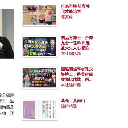
行為不檢 培育教
化才能治本
陳家偉
關品方博士：台灣
九合一選舉 民進
黨大失人心 藍白
合作有望拿下七成
本社編輯部
以上縣市？
國際關係學者孔永
樂博士：將美伊衝
突類比越戰，兩者
有何異同？中國崛
本社編輯部
起能否為全球格局
發揮穩定效用？
父是攝影
葛亮：見南山
背景，滋
編輯精選
讀陶藝及
人物，形