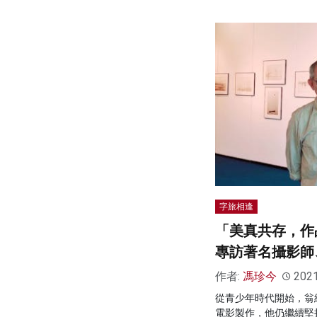
字旅相逢
「美真共存，作
專訪著名攝影師
作者:
馮珍今
202
從青少年時代開始，翁
電影製作，他仍繼續堅