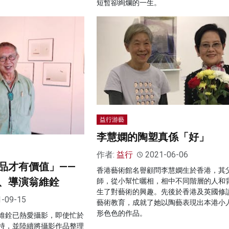
短暫卻絢爛的一生。
益行游藝
李慧嫻的陶塑真係「好」
作者:
益行
2021-06-06
品才有價值」——
香港藝術館名譽顧問李慧嫻生於香港，其
、導演翁維銓
師，從小幫忙曬相，相中不同階層的人和
生了對藝術的興趣。先後於香港及英國修
1-09-15
藝術教育，成就了她以陶藝表現出本港小
形色色的作品。
維銓已熱愛攝影，即使忙於
持，並陸續將攝影作品整理