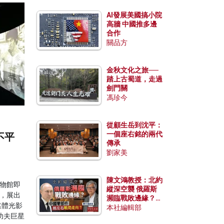
AI發展美國搞小院
高牆 中國推多邊
合作
關品方
金秋文化之旅──
踏上古蜀道，走過
劍門關
馮珍今
從顧生岳到沈平：
一個座右銘的兩代
不平
傳承
劉家美
陳文鴻教授：北約
博物館即
縱深空襲 俄羅斯
，展出
瀕臨戰敗邊緣？中
媒體光影
國零部件能左右戰
本社編輯部
功夫巨星
局走向？