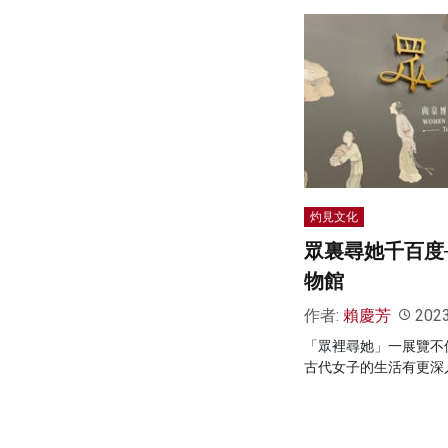
灼見文化
眾裏尋她千百度
物館
作者:
賴慶芳
202
「眾裡尋她」一展覽不
古代女子的生活有更深