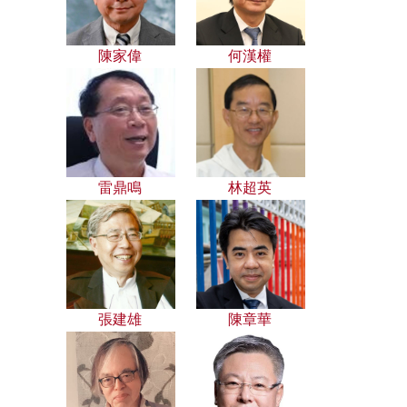
陳家偉
何漢權
雷鼎鳴
林超英
張建雄
陳章華