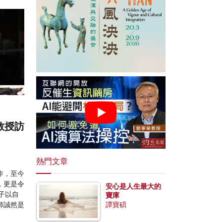
教授訪
熱門文章
作，至今
，更是令
安心是人生最大的
子以自
寶庫
師誠然是
譚寶碩