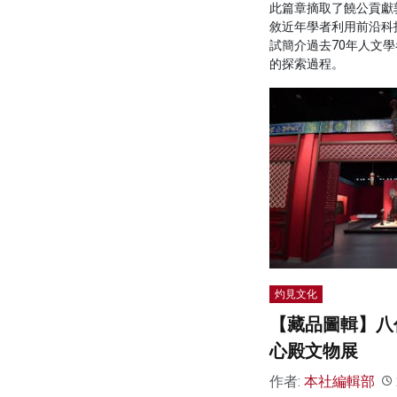
此篇章摘取了饒公貢獻
敘近年學者利用前沿科
試簡介過去70年人文
的探索過程。
灼見文化
【藏品圖輯】八
心殿文物展
作者:
本社編輯部