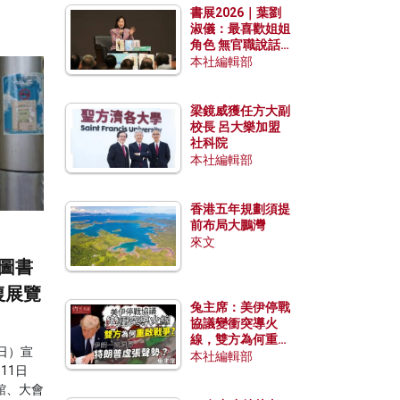
書展2026｜葉劉
淑儀：最喜歡姐姐
角色 無官職說話
包袱少
本社編輯部
梁鏡威獲任方大副
校長 呂大樂加盟
社科院
本社編輯部
香港五年規劃須提
前布局大鵬灣
來文
圖書
復展覽
兔主席：美伊停戰
協議變衝突導火
線，雙方為何重啟
日）宣
戰爭？伊朗一早洞
本社編輯部
11日
悉特朗普虛張聲
勢？
館、大會