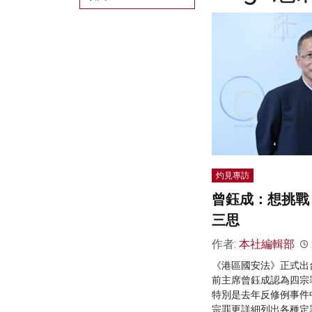
灼見專訪
曾鈺成：想挑戰
三思
作者:
本社編輯部
《港區國安法》正式出
前主席曾鈺成認為四宗
特別是去年反修例事件
宗罪更詳細列出各種定