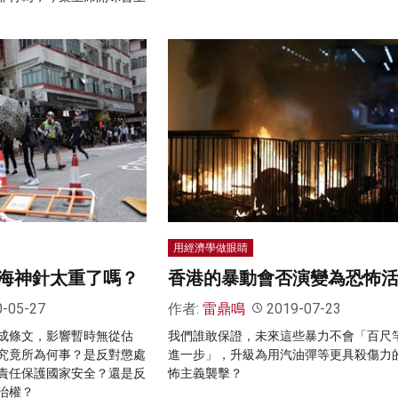
用經濟學做眼睛
海神針太重了嗎？
香港的暴動會否演變為恐怖
0-05-27
作者:
雷鼎鳴
2019-07-23
成條文，影響暫時無從估
我們誰敢保證，未來這些暴力不會「百尺
究竟所為何事？是反對懲處
進一步」，升級為用汽油彈等更具殺傷力
責任保護國家安全？還是反
怖主義襲擊？
治權？