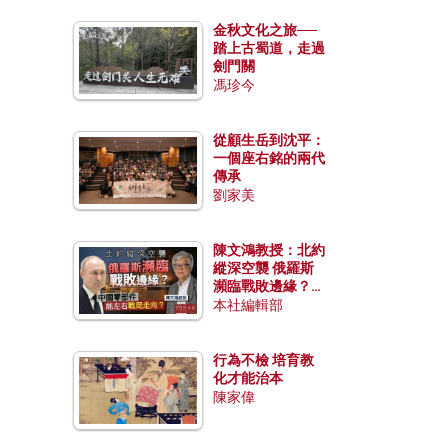
金秋文化之旅──
踏上古蜀道，走過
劍門關
馮珍今
從顧生岳到沈平：
一個座右銘的兩代
傳承
劉家美
陳文鴻教授：北約
縱深空襲 俄羅斯
瀕臨戰敗邊緣？中
國零部件能左右戰
本社編輯部
局走向？
行為不檢 培育教
化才能治本
陳家偉