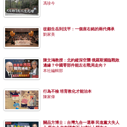
馮珍今
從顧生岳到沈平：一個座右銘的兩代傳承
劉家美
陳文鴻教授：北約縱深空襲 俄羅斯瀕臨戰敗
邊緣？中國零部件能左右戰局走向？
本社編輯部
行為不檢 培育教化才能治本
陳家偉
關品方博士：台灣九合一選舉 民進黨大失人