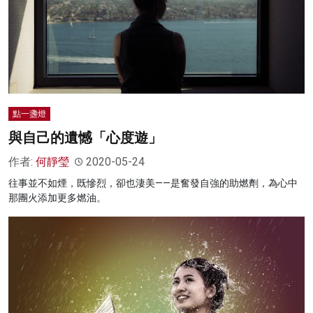
點一盞燈
與自己的遺憾「心度遊」
作者:
何靜瑩
2020-05-24
往事並不如煙，既慘烈，卻也淒美——是奮發自強的助燃劑，為心中
那團火添加更多燃油。