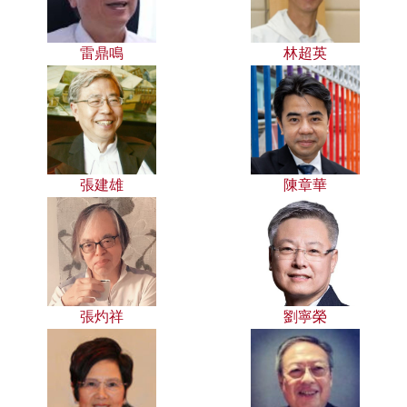
雷鼎鳴
林超英
張建雄
陳章華
張灼祥
劉寧榮