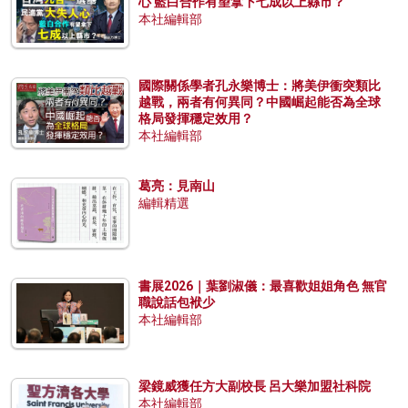
心 藍白合作有望拿下七成以上縣市？
本社編輯部
國際關係學者孔永樂博士：將美伊衝突類比
越戰，兩者有何異同？中國崛起能否為全球
格局發揮穩定效用？
本社編輯部
葛亮：見南山
編輯精選
書展2026｜葉劉淑儀：最喜歡姐姐角色 無官
職說話包袱少
本社編輯部
梁鏡威獲任方大副校長 呂大樂加盟社科院
本社編輯部