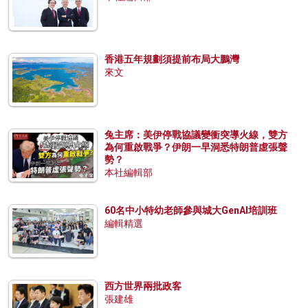
香港五年規劃須提前布局大鵬灣
來文
兔主席：美伊停戰協議變衝突導火線，雙方
為何重啟戰爭？伊朗一早洞悉特朗普虛張聲
勢？
本社編輯部
60名中小特幼老師參與城大GenAI培訓班
編輯精選
西方世界兩批政客
張建雄