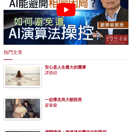
熱門文章
安心是人生最大的寶庫
譚寶碩
一起懷念吳大猷院長
廖書蘭
雄關漫道：把遙遠的歷史拉到眼前