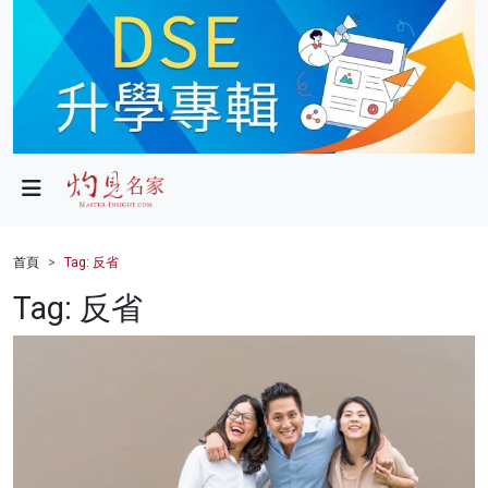
政局
教育
文化
財經
首頁
Tag: 反省
生活
Tag: 反省
健康
商業
科技
影片