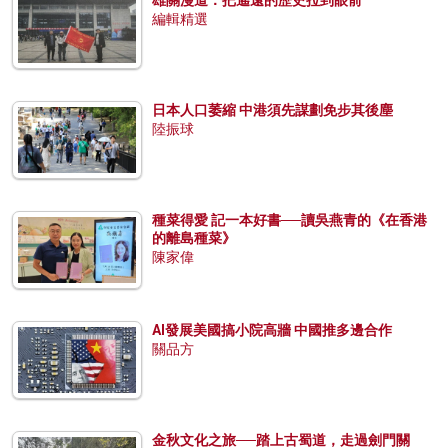
編輯精選
日本人口萎縮 中港須先謀劃免步其後塵
陸振球
種菜得愛 記一本好書──讀吳燕青的《在香港
的離島種菜》
陳家偉
AI發展美國搞小院高牆 中國推多邊合作
關品方
金秋文化之旅──踏上古蜀道，走過劍門關