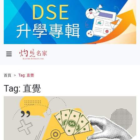
政局
教育
文化
財經
首頁
Tag: 直覺
生活
Tag: 直覺
健康
商業
科技
影片