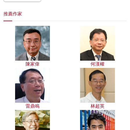
推薦作家
陳家偉
何漢權
雷鼎鳴
林超英