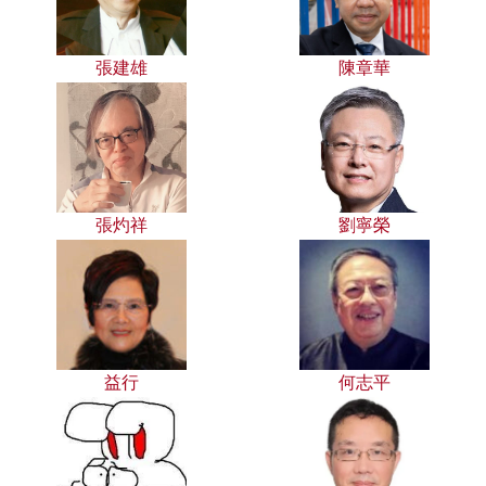
張建雄
陳章華
張灼祥
劉寧榮
益行
何志平