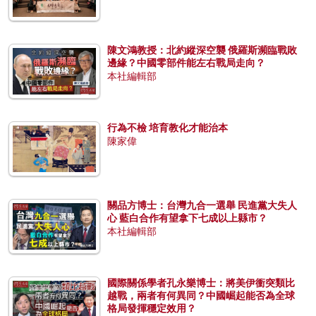
陳文鴻教授：北約縱深空襲 俄羅斯瀕臨戰敗
邊緣？中國零部件能左右戰局走向？
本社編輯部
行為不檢 培育教化才能治本
陳家偉
關品方博士：台灣九合一選舉 民進黨大失人
心 藍白合作有望拿下七成以上縣市？
本社編輯部
國際關係學者孔永樂博士：將美伊衝突類比
越戰，兩者有何異同？中國崛起能否為全球
格局發揮穩定效用？