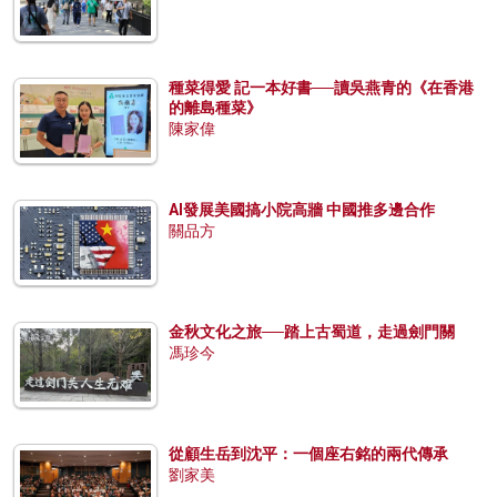
種菜得愛 記一本好書──讀吳燕青的《在香港
的離島種菜》
陳家偉
AI發展美國搞小院高牆 中國推多邊合作
關品方
金秋文化之旅──踏上古蜀道，走過劍門關
馮珍今
從顧生岳到沈平：一個座右銘的兩代傳承
劉家美