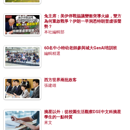
兔主席：美伊停戰協議變衝突導火線，雙方
為何重啟戰爭？伊朗一早洞悉特朗普虛張聲
勢？
本社編輯部
60名中小特幼老師參與城大GenAI培訓班
編輯精選
西方世界兩批政客
張建雄
摘星以外：從校園生活觀察DSE中文科摘星
學生的一點特質
來文