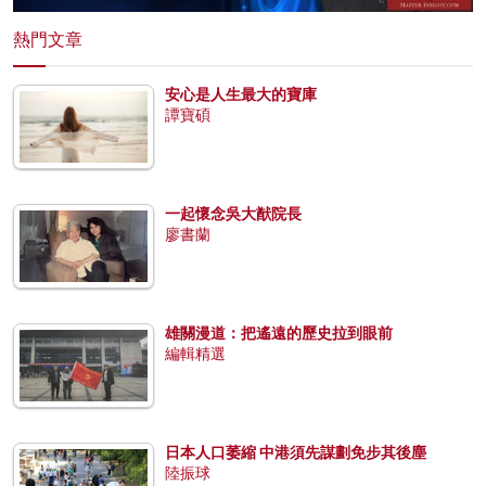
熱門文章
安心是人生最大的寶庫
譚寶碩
一起懷念吳大猷院長
廖書蘭
雄關漫道：把遙遠的歷史拉到眼前
編輯精選
日本人口萎縮 中港須先謀劃免步其後塵
陸振球