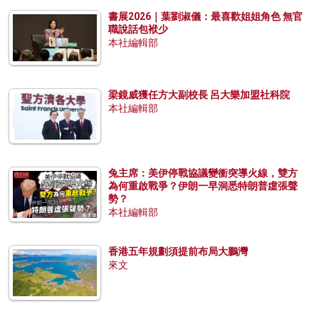
書展2026｜葉劉淑儀：最喜歡姐姐角色 無官
職說話包袱少
本社編輯部
梁鏡威獲任方大副校長 呂大樂加盟社科院
本社編輯部
兔主席：美伊停戰協議變衝突導火線，雙方
為何重啟戰爭？伊朗一早洞悉特朗普虛張聲
勢？
本社編輯部
香港五年規劃須提前布局大鵬灣
來文