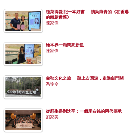
種菜得愛 記一本好書──讀吳燕青的《在香港
的離島種菜》
陳家偉
繪本界一顆閃亮新星
陳家偉
金秋文化之旅──踏上古蜀道，走過劍門關
馮珍今
從顧生岳到沈平：一個座右銘的兩代傳承
劉家美