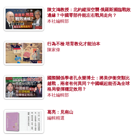
陳文鴻教授：北約縱深空襲 俄羅斯瀕臨戰敗
邊緣？中國零部件能左右戰局走向？
本社編輯部
行為不檢 培育教化才能治本
陳家偉
國際關係學者孔永樂博士：將美伊衝突類比
越戰，兩者有何異同？中國崛起能否為全球
格局發揮穩定效用？
本社編輯部
葛亮：見南山
編輯精選