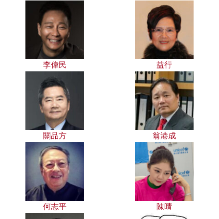
李偉民
益行
關品方
翁港成
何志平
陳晴