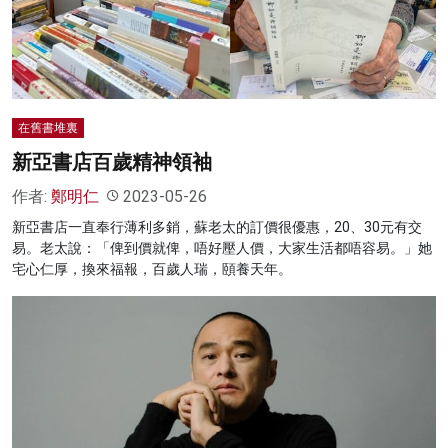
名家榜
灼見活動
關於我們
在舊書堆裏
新亞書店百歲精神領袖
作者:
鄭明仁
2023-05-26
新亞書店一直奉行薄利多銷，蘇老太的訂價很優惠，20、30元有交
易。老太說：「俾到價就俾，唔好壓人價，大家生活都唔容易。」她
宅心仁厚，換來福報，百歲人瑞，頤養天年。