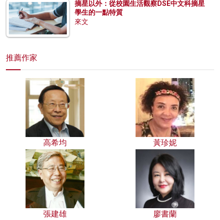
摘星以外：從校園生活觀察DSE中文科摘星
學生的一點特質
來文
推薦作家
高希均
黃珍妮
張建雄
廖書蘭