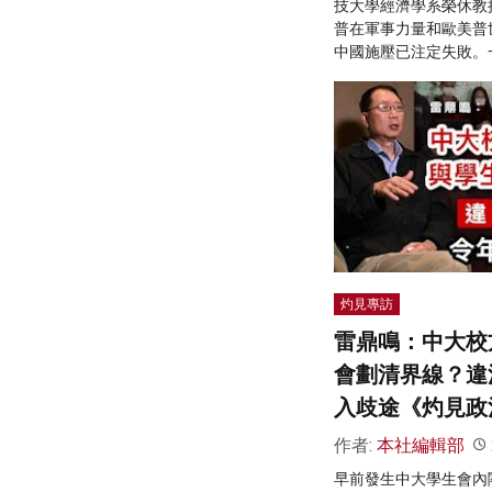
技大學經濟學系榮休教
普在軍事力量和歐美普
中國施壓已注定失敗。
灼見專訪
雷鼎鳴：中大校
會劃清界線？違
入歧途《灼見政
作者:
本社編輯部
早前發生中大學生會內