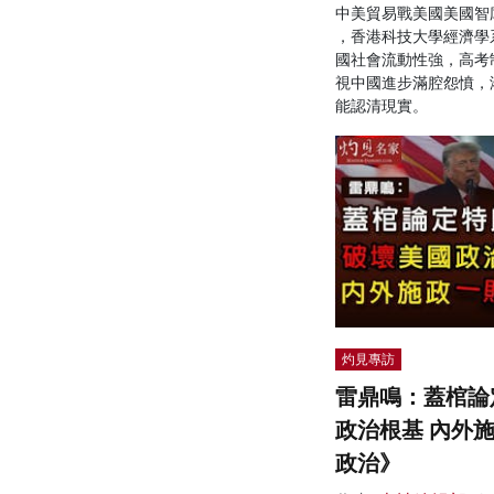
中美貿易戰美國美國智
，香港科技大學經濟學
國社會流動性強，高考
視中國進步滿腔怨憤，
能認清現實。
灼見專訪
雷鼎鳴：蓋棺論
政治根基 內外
政治》