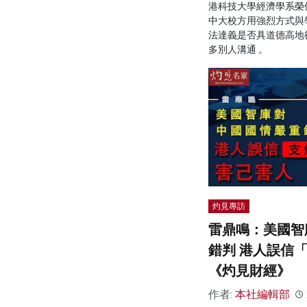
港科技大學經濟學系榮
中大校方用強烈方式與
法達義是否具道德高地
多別人溝通 。
灼見專訪
雷鼎鳴：美國智
錯判 港人誤信
《灼見財經》
作者:
本社編輯部