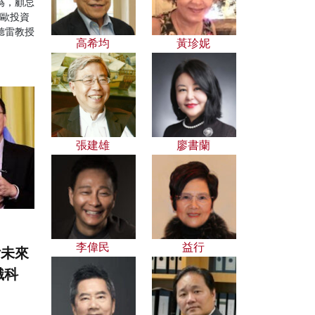
為，顧忌
中歐投資
聽雷教授
高希均
黃珍妮
張建雄
廖書蘭
李偉民
益行
付未來
識科