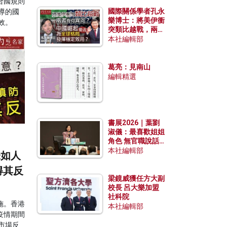
合國規則
國際關係學者孔永
導的國
樂博士：將美伊衝
效。
突類比越戰，兩者
有何異同？中國崛
本社編輯部
起能否為全球格局
發揮穩定效用？
葛亮：見南山
編輯精選
書展2026｜葉劉
淑儀：最喜歡姐姐
角色 無官職說話
包袱少
本社編輯部
未如人
得其反
梁鏡威獲任方大副
校長 呂大樂加盟
社科院
施。香港
本社編輯部
疫情期間
市場反