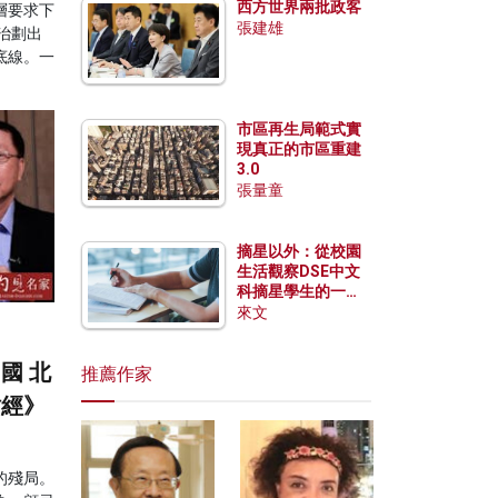
西方世界兩批政客
層要求下
張建雄
治劃出
底線。一
市區再生局範式實
現真正的市區重建
3.0
張量童
摘星以外：從校園
生活觀察DSE中文
科摘星學生的一點
特質
來文
國 北
推薦作家
財經》
的殘局。