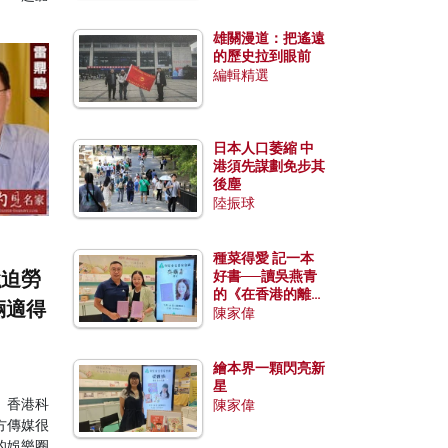
雄關漫道：把遙遠
的歷史拉到眼前
編輯精選
日本人口萎縮 中
港須先謀劃免步其
後塵
陸振球
種菜得愛 記一本
強迫勞
好書──讀吳燕青
的《在香港的離島
倆適得
種菜》
陳家偉
繪本界一顆閃亮新
星
。香港科
陳家偉
方傳媒很
的娛樂圈