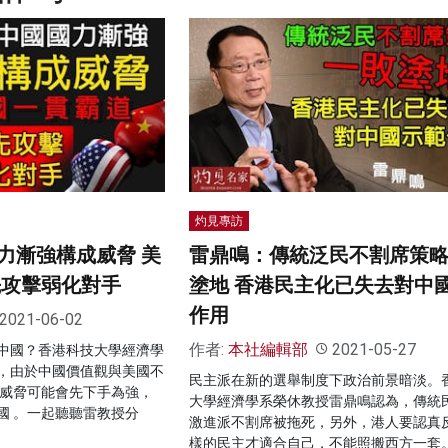
灼見專訪
力漸強構成威脅 美
雷鼎鳴：傳統泛民不割席策
先攻擊弱化對手
塗地 香港民主化已失去對中
作用
2021-06-02
作者:
本社編輯部
2021-05-27
中國？香港科技大學經濟學
，由於中國價值觀與美國不
民主派在新的選舉制度下政治前景暗淡。
國威脅可能會先下手為強，
大學經濟學系榮休教授雷鼎鳴認為，傳統
國 。一起聽聽雷教授分
激進派不割席被拖死，另外，港人要認真
樣的民主才適合自己，不能照搬西方一套