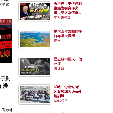
兔主席：美伊停戰
有講究
協議變衝突導火
線，雙方為何重啟
戰爭？伊朗一早洞
本社編輯部
悉特朗普虛張聲
勢？
香港五年規劃須提
前布局大鵬灣
來文
歷史給中國人一個
公道
張建雄
班子劃
 港
60名中小特幼老
師參與城大GenAI
培訓班
編輯精選
，香港科