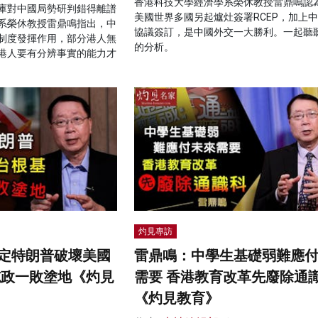
香港科技大學經濟學系榮休教授雷鼎鳴認
庫對中國局勢研判錯得離譜
美國世界多國另起爐灶簽署RCEP，加上
系榮休教授雷鼎鳴指出，中
協議簽訂，是中國外交一大勝利。一起聽
制度發揮作用，部分港人無
的分析。
港人要有分辨事實的能力才
灼見專訪
定特朗普破壞美國
雷鼎鳴：中學生基礎弱難應
施政一敗塗地《灼見
需要 香港教育改革先廢除通
《灼見教育》