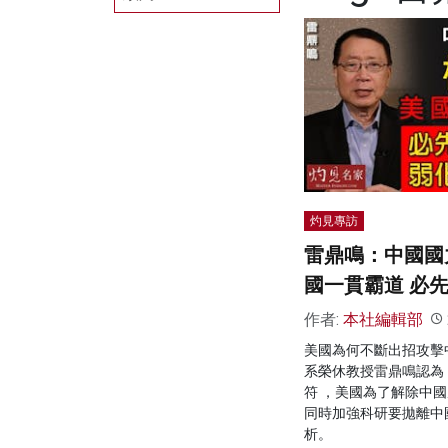
灼見專訪
雷鼎鳴：中國國
國一貫霸道 必
作者:
本社編輯部
美國為何不斷出招攻擊
系榮休教授雷鼎鳴認為
符 ，美國為了解除中
同時加強科研要拋離中
析。