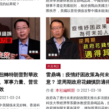
經濟學系榮休教授雷鼎鳴認為，中國按聯
現的結果呢？
辦事不遵從美國規則 ，敢於挑戰由美國主
際秩序 ，美國以普世價值攻擊中國未能湊
灼見專訪
扭轉特朗普對華政
雷鼎鳴：疫情紓困政策為何
、軍事力量、普世
意？ 逆周期政府花錢慎防適
效
作者:
本社編輯部
2021-03-18
2021-03-24
政府為了應付未來的財政開支推出多項措
科技大學經濟學系榮休教授雷鼎鳴認為，
中美關係未見好轉。香港科
政府增加開支要有講究 ，增加股票印花稅