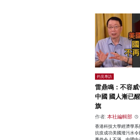
灼見專訪
雷鼎鳴：不容威
中國 國人漸已
旗
作者:
本社編輯部
香港科技大學經濟學系
抗疫成功美國潑污水令
事件令人不滿，中國中