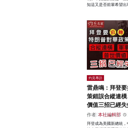
知這又是否前輩希望出
灼見專訪
雷鼎鳴：拜登要
策錯誤合縱連橫
價值三招已經失
作者:
本社編輯部
拜登成為美國新總統，