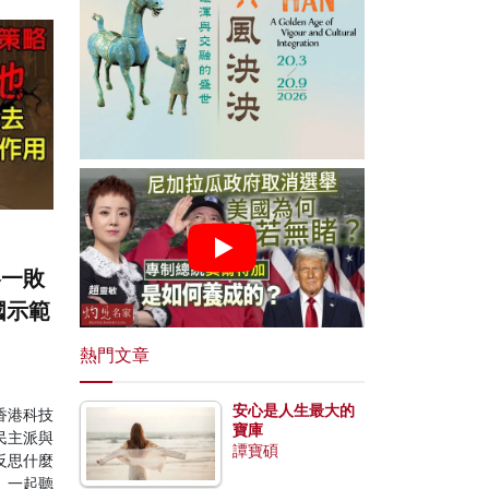
略一敗
國示範
熱門文章
安心是人生最大的
香港科技
寶庫
民主派與
譚寶碩
反思什麼
。一起聽