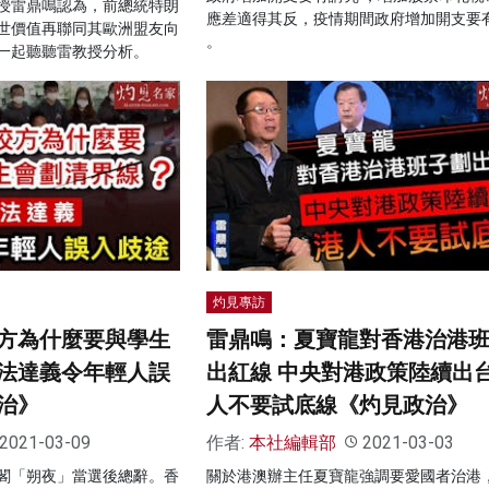
授雷鼎鳴認為，前總統特朗
應差適得其反，疫情期間政府增加開支要
世價值再聯同其歐洲盟友向
。
一起聽聽雷教授分析。
灼見專訪
方為什麼要與學生
雷鼎鳴：夏寶龍對香港治港
法達義令年輕人誤
出紅線 中央對港政策陸續出台
治》
人不要試底線《灼見政治》
2021-03-09
作者:
本社編輯部
2021-03-03
閣「朔夜」當選後總辭。香
關於港澳辦主任夏寶龍強調要愛國者治港