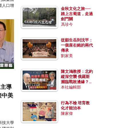
疆人口增
金秋文化之旅──
踏上古蜀道，走過
劍門關
馮珍今
從顧生岳到沈平：
一個座右銘的兩代
傳承
劉家美
陳文鴻教授：北約
縱深空襲 俄羅斯
瀕臨戰敗邊緣？中
國主導
國零部件能左右戰
本社編輯部
局走向？
接中美
行為不檢 培育教
化才能治本
陳家偉
科技大學