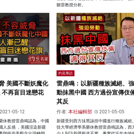
聽雷教授分析。
灼見專訪
脅 美國不斷妖魔化
雷鼎鳴：以新疆種族滅絕、
醒 不再盲目迷戀花
動抹黑中國 西方過份宣傳伎
其反
2021-05-12
作者:
本社編輯部
2021-05-05
榮休教授雷鼎鳴認為，中國
新疆受到西方抺黑誣捏中國進行種族滅絕
國人反感 ，美國渲染新疆
技大學經濟學系榮休教授雷鼎鳴認為，西
產階級崇美觀念出現轉變，
少人到訪新疆報道不實，事實從近年內地