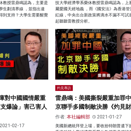
休教授雷鼎鳴認為，主要是
技大學經濟學系榮休教授雷鼎鳴認為，上
學生劃清界線 ，並指出違
屬愛國天經地義 ，而《國安法》為香港管
得到支持？大學生需要醒覺
紅線，中央出台新政策將滴水不漏不可試
起聽聽雷教授分析。
灼見專訪
庫對中國國情嚴重
雷鼎鳴：美國撕裂嚴重加罪中
「支爆論」害己害人
京聯手多國制敵決勝《灼見
作者:
本社編輯部
2021-01-27
2021-02-17
美國新總統拜登上場，要收拾特朗普遺下