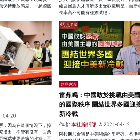
應保持開放態度。一起聽聽
維吾爾族人才濟濟多出受歡迎明星，而新
長率高不可能有種族滅絕，
灼見專訪
雷鼎鳴：中國敢於挑戰由美
的國際秩序 團結世界多國迎
新冷戰
1-04-20
作者:
本社編輯部
2021-04-12
票，因為在這個情況下，操
究指出，不管有沒有「白票
阿拉斯加會議是中美關係的里程碑。香港
更極端或更邊緣的政黨，不