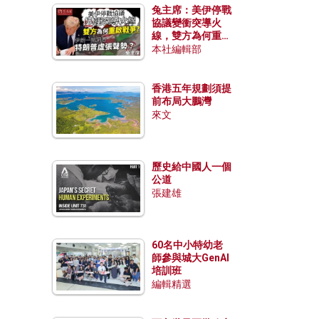
兔主席：美伊停戰
協議變衝突導火
線，雙方為何重啟
戰爭？伊朗一早洞
本社編輯部
悉特朗普虛張聲
勢？
香港五年規劃須提
前布局大鵬灣
來文
歷史給中國人一個
公道
張建雄
60名中小特幼老
師參與城大GenAI
培訓班
編輯精選