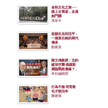
金秋文化之旅──
踏上古蜀道，走過
劍門關
馮珍今
從顧生岳到沈平：
一個座右銘的兩代
傳承
劉家美
陳文鴻教授：北約
縱深空襲 俄羅斯
瀕臨戰敗邊緣？中
國零部件能左右戰
本社編輯部
局走向？
行為不檢 培育教
化才能治本
陳家偉