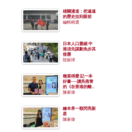
雄關漫道：把遙遠
的歷史拉到眼前
編輯精選
日本人口萎縮 中
港須先謀劃免步其
後塵
陸振球
種菜得愛 記一本
好書──讀吳燕青
的《在香港的離島
種菜》
陳家偉
繪本界一顆閃亮新
星
陳家偉