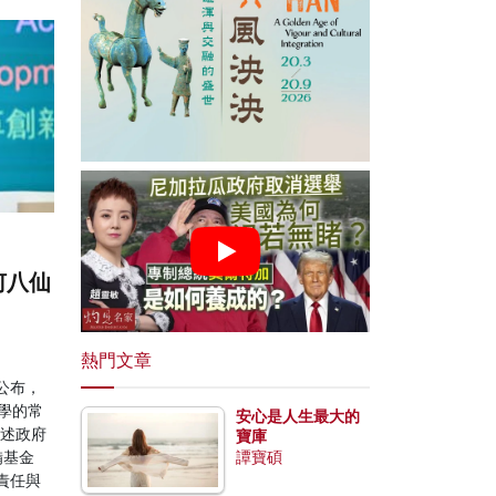
何八仙
熱門文章
公布，
大學的常
安心是人生最大的
引述政府
寶庫
備基金
譚寶碩
責任與