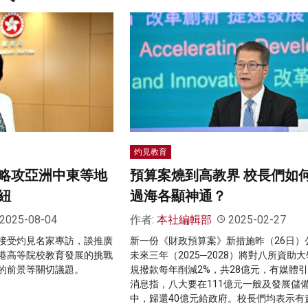
灼見教育
略攻亞洲中東等地
預算案燒到高教界 校長們如
紐
過海各顯神通？
2025-08-04
作者:
本社編輯部
2025-02-27
接受灼見名家專訪，談推廣
新一份《財政預算案》新措施昨（26日）
港高等院校教育發展的挑戰
未來三年（2025─2028）將對八所資助
的前景等關切議題。
規撥款每年削減2%，共28億元，有媒體
消息指，八大要在111億元一般及發展儲
中，歸還40億元給政府。校長們均表示有