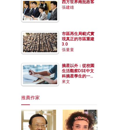
西方世界兩批政客
張建雄
市區再生局範式實
現真正的市區重建
3.0
張量童
摘星以外：從校園
生活觀察DSE中文
科摘星學生的一點
特質
來文
推薦作家