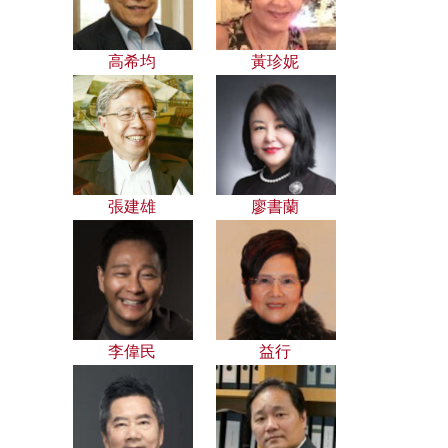
高希均
黃珍妮
張建雄
廖書蘭
李偉民
益行