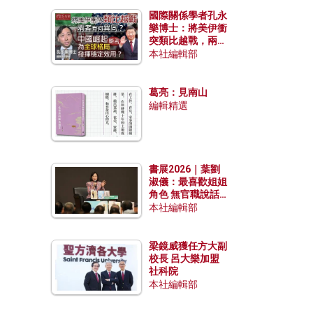
國際關係學者孔永
樂博士：將美伊衝
突類比越戰，兩者
有何異同？中國崛
本社編輯部
起能否為全球格局
發揮穩定效用？
葛亮：見南山
編輯精選
書展2026｜葉劉
淑儀：最喜歡姐姐
角色 無官職說話
包袱少
本社編輯部
梁鏡威獲任方大副
校長 呂大樂加盟
社科院
本社編輯部