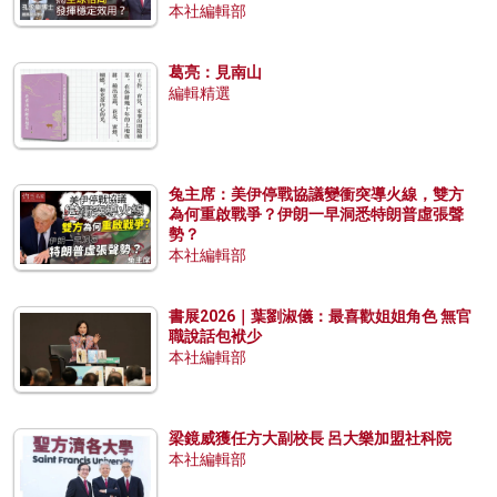
本社編輯部
葛亮：見南山
編輯精選
兔主席：美伊停戰協議變衝突導火線，雙方
為何重啟戰爭？伊朗一早洞悉特朗普虛張聲
勢？
本社編輯部
書展2026｜葉劉淑儀：最喜歡姐姐角色 無官
職說話包袱少
本社編輯部
梁鏡威獲任方大副校長 呂大樂加盟社科院
本社編輯部