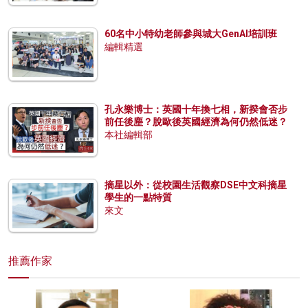
60名中小特幼老師參與城大GenAI培訓班
編輯精選
孔永樂博士：英國十年換七相，新揆會否步
前任後塵？脫歐後英國經濟為何仍然低迷？
本社編輯部
摘星以外：從校園生活觀察DSE中文科摘星
學生的一點特質
來文
推薦作家