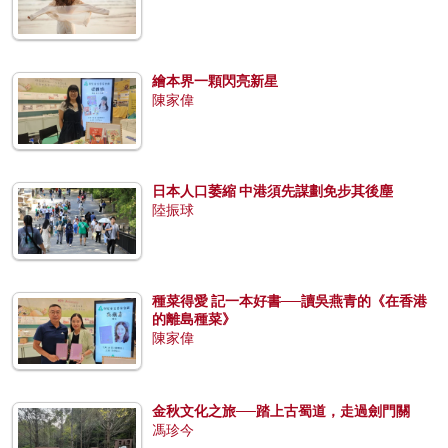
繪本界一顆閃亮新星
陳家偉
日本人口萎縮 中港須先謀劃免步其後塵
陸振球
種菜得愛 記一本好書──讀吳燕青的《在香港
的離島種菜》
陳家偉
金秋文化之旅──踏上古蜀道，走過劍門關
馮珍今