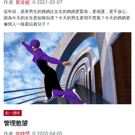
作者:
黃珍妮
2021-03-07
這年頭，原來男生的媽媽比女生的媽媽更緊張，更保護，更不放心。
因為今天的女生更如狼似虎？今天的男生更弱不禁風？今天的媽媽更
像情人一樣霸佔着兒子？
點一盞燈
管理慾望
作者:
何靜瑩
2020-04-05