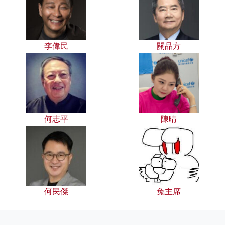
李偉民
關品方
何志平
陳晴
何民傑
兔主席