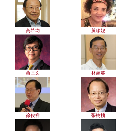
高希均
黃珍妮
蔣匡文
林超英
徐俊祥
張樹槐