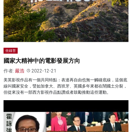
名家榜
灼見活動
關於我們
坐綠苔
國家大精神中的電影發展方向
作者:
嚴浩
2022-12-21
美英影視作品有一個共同特點：表達再自由也無一觸碰底線，這個底
線叫國家安全，譬如加拿大、西班牙、英國多年來都在鬧國土分裂，
但從來沒有一部西方影視作品點讚或者鼓勵推動這些運動。