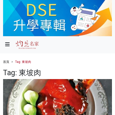
政局
教育
文化
財經
首頁
Tag: 東坡肉
生活
Tag: 東坡肉
健康
商業
科技
影片