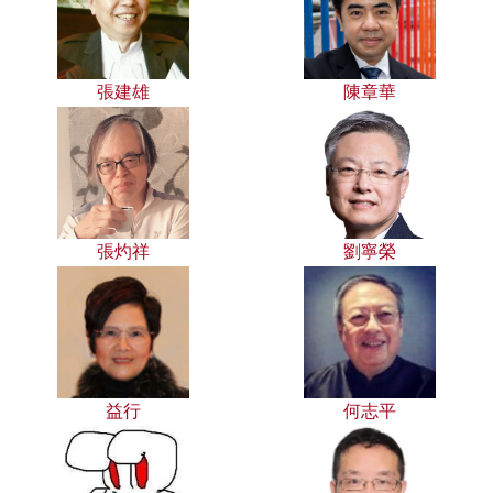
張建雄
陳章華
張灼祥
劉寧榮
益行
何志平