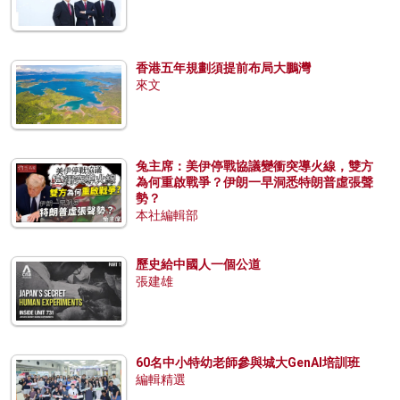
香港五年規劃須提前布局大鵬灣
來文
兔主席：美伊停戰協議變衝突導火線，雙方
為何重啟戰爭？伊朗一早洞悉特朗普虛張聲
勢？
本社編輯部
歷史給中國人一個公道
張建雄
60名中小特幼老師參與城大GenAI培訓班
編輯精選