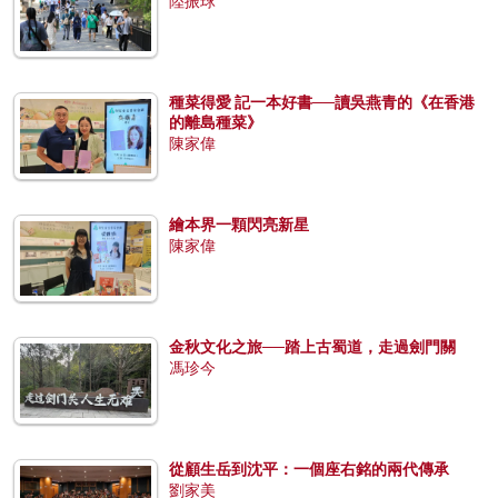
陸振球
種菜得愛 記一本好書──讀吳燕青的《在香港
的離島種菜》
陳家偉
繪本界一顆閃亮新星
陳家偉
金秋文化之旅──踏上古蜀道，走過劍門關
馮珍今
從顧生岳到沈平：一個座右銘的兩代傳承
劉家美