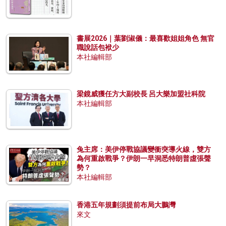
書展2026｜葉劉淑儀：最喜歡姐姐角色 無官
職說話包袱少
本社編輯部
梁鏡威獲任方大副校長 呂大樂加盟社科院
本社編輯部
兔主席：美伊停戰協議變衝突導火線，雙方
為何重啟戰爭？伊朗一早洞悉特朗普虛張聲
勢？
本社編輯部
香港五年規劃須提前布局大鵬灣
來文