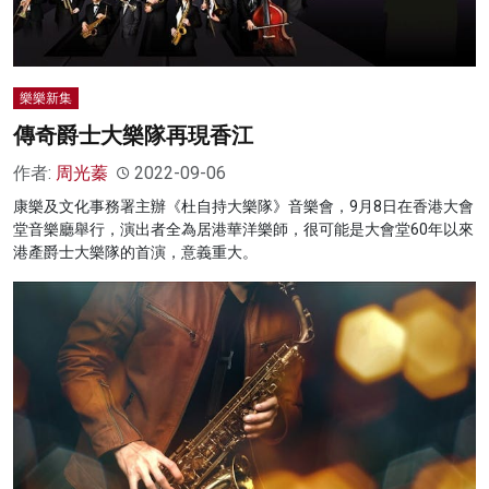
樂樂新集
傳奇爵士大樂隊再現香江
作者:
周光蓁
2022-09-06
康樂及文化事務署主辦《杜自持大樂隊》音樂會，9月8日在香港大會
堂音樂廳舉行，演出者全為居港華洋樂師，很可能是大會堂60年以來
港產爵士大樂隊的首演，意義重大。