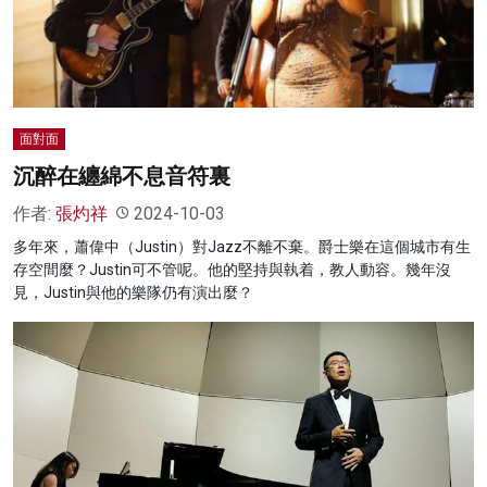
名家榜
灼見活動
關於我們
面對面
沉醉在纏綿不息音符裏
作者:
張灼祥
2024-10-03
多年來，蕭偉中（Justin）對Jazz不離不棄。爵士樂在這個城市有生
存空間麼？Justin可不管呢。他的堅持與執着，教人動容。幾年沒
見，Justin與他的樂隊仍有演出麼？