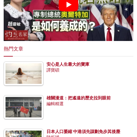
熱門文章
安心是人生最大的寶庫
譚寶碩
雄關漫道：把遙遠的歷史拉到眼前
編輯精選
日本人口萎縮 中港須先謀劃免步其後塵