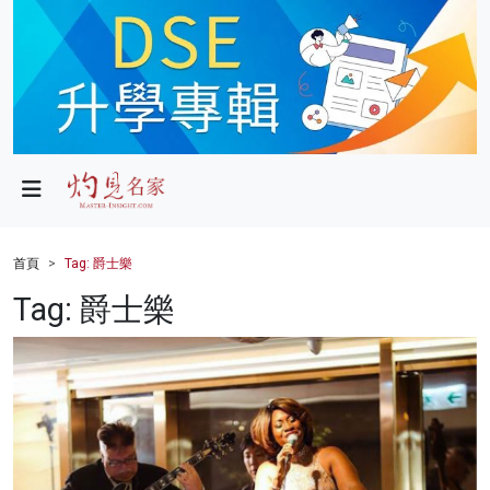
政局
教育
文化
財經
首頁
Tag: 爵士樂
生活
Tag: 爵士樂
健康
商業
科技
影片