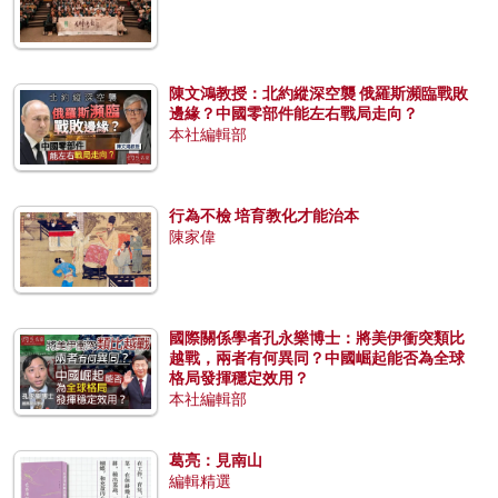
陳文鴻教授：北約縱深空襲 俄羅斯瀕臨戰敗
邊緣？中國零部件能左右戰局走向？
本社編輯部
行為不檢 培育教化才能治本
陳家偉
國際關係學者孔永樂博士：將美伊衝突類比
越戰，兩者有何異同？中國崛起能否為全球
格局發揮穩定效用？
本社編輯部
葛亮：見南山
編輯精選