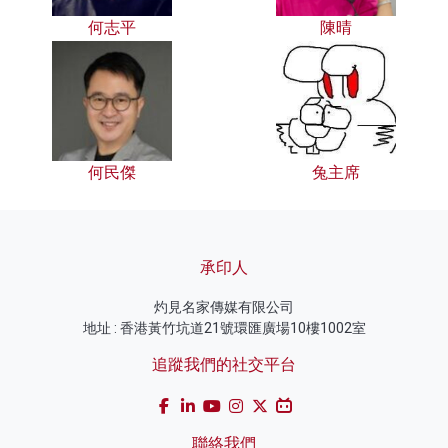
何志平
陳晴
何民傑
兔主席
承印人
灼見名家傳媒有限公司
地址 : 香港黃竹坑道21號環匯廣場10樓1002室
追蹤我們的社交平台
聯絡我們