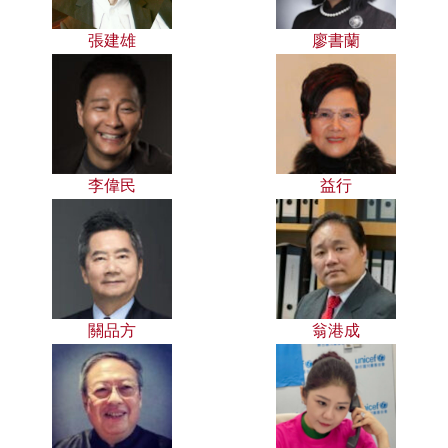
張建雄
廖書蘭
李偉民
益行
關品方
翁港成