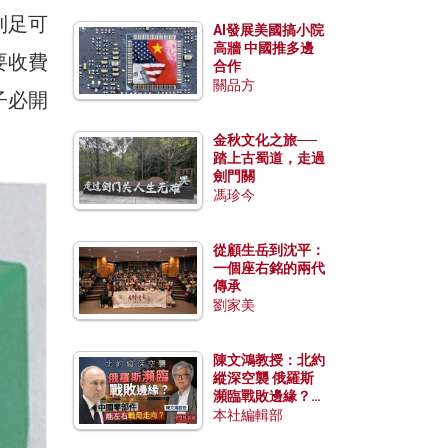
到足可
AI發展美國搞小院
高牆 中國推多邊
要收費
合作
關品方
子必開
金秋文化之旅──
踏上古蜀道，走過
劍門關
馮珍今
從顧生岳到沈平：
一個座右銘的兩代
傳承
劉家美
陳文鴻教授：北約
縱深空襲 俄羅斯
瀕臨戰敗邊緣？中
國零部件能左右戰
本社編輯部
局走向？