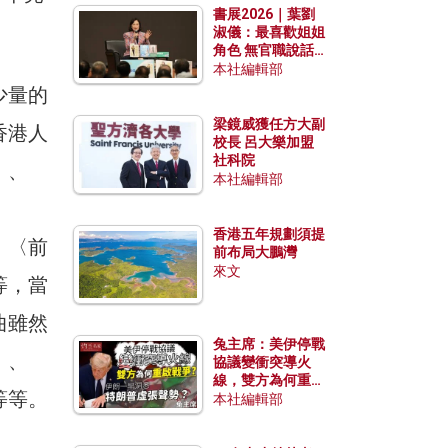
書展2026｜葉劉
淑儀：最喜歡姐姐
角色 無官職說話
包袱少
本社編輯部
少量的
梁鏡威獲任方大副
香港人
校長 呂大樂加盟
社科院
〉、
本社編輯部
香港五年規劃須提
、〈前
前布局大鵬灣
來文
等，當
曲雖然
兔主席：美伊停戰
〉、
協議變衝突導火
線，雙方為何重啟
等等。
戰爭？伊朗一早洞
本社編輯部
悉特朗普虛張聲
勢？