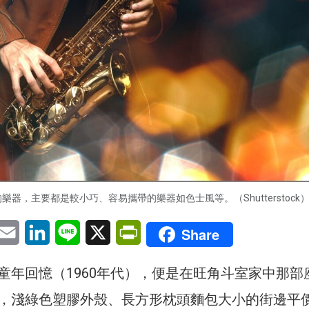
樂器，主要都是較小巧、容易攜帶的樂器如色士風等。（Shutterstock
pp
eChat
Email
LinkedIn
Line
X
PrintFriendly
Share
童年回憶（1960年代），便是在旺角斗室家中那部
，淺綠色塑膠外殼、長方形枕頭麵包大小的街邊平