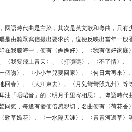
，國語時代曲是主菜，其次是英文歌和粵曲，只有
唱是由聽眾寫信提出要求的，這便反映出當年一般
印在我腦海中，便有〈媽媽好〉、〈我有個好家庭
、〈我要飛上青天〉、〈打噴嚏〉、〈不了情〉、
一個吻〉、〈小小羊兒要回家〉、〈何日君再來〉
地回春〉、〈大江東去〉、〈月兒彎彎照九州〉等
耳油「唔啱音」的〈明月千里寄相思〉。粵語時代
聲同氣，每逢有播便倍感親切，名曲便有〈荷花香
〈勁草嬌花〉、〈一水隔天涯〉、〈青青河邊草〉