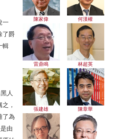
陳家偉
何漢權
說一
除了爵
十輯
雷鼎鳴
林超英
的黑人
稱之，
張建雄
陳章華
雜了為
即是由