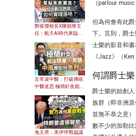
（parlour 
但為何會有此爵
鄭俊傑校長X陳穎華主
下。言則，爵士
任：航天AI時代來臨 學
校如何緊貼未來潮流？
士樂的影音和書
校內數字教育如何實踐
落地？
《Jazz》（Ken
何謂爵士樂
左常波中醫：打破傳統
中醫迷思 極簡針灸能治
爵士樂的始創人，
頭暈、胃脹？中風應如
何急救？
族群（即非洲原
並無不恭之意）
數不少的加勒比海黑
兔主席：美伊停戰協議