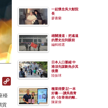
一起懷念吳大猷院
長
廖書蘭
雄關漫道：把遙遠
的歷史拉到眼前
編輯精選
日本人口萎縮 中
港須先謀劃免步其
）
後塵
陸振球
Copy
Link
種菜得愛 記一本
好書──讀吳燕青
座檯
的《在香港的離島
種菜》
陳家偉
價貨