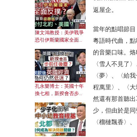
文之美？ 日常寫作如何
應用？
返屋企。
當年的點唱節目
陳文鴻教授：美伊戰爭
粵語時代曲，點
恐引伊斯蘭國家全面反
撲？ 俄羅斯欲聯合伊朗
的音樂口味。烙
對付北約美國？
〈雪人不見了〉
〈夢〉、〈給我
孔永樂博士：英國十年
程萬里〉、〈大
換七相，新揆會否步前
然還有那首聽出
任後塵？脫歐後英國經
濟為何仍然低迷？
少，但由於是同
〈榴槤飄香〉、