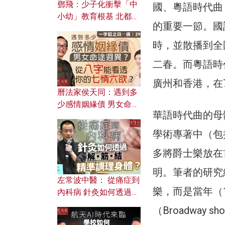
鄧飛：少子化衝擊「中
國、粵語時代曲
小幼」教育根基 北都如
的重要一節。國語
何成為解決問題關鍵？
時，並散播到全
二春。而粵語時
廣州和香港，在
曆法家侯天同：遇到多
少感情姻緣債 男女命途
華語時代曲的母
迥異？ 從八字能看透你
的七情六欲？
學術專著中（包
多將爵士樂放在
明。筆者的研究
左常波中醫： 從痛症到
樂，而是當年（
內科病 針灸如何透過解
筋結 精準調理身體？
（Broadway