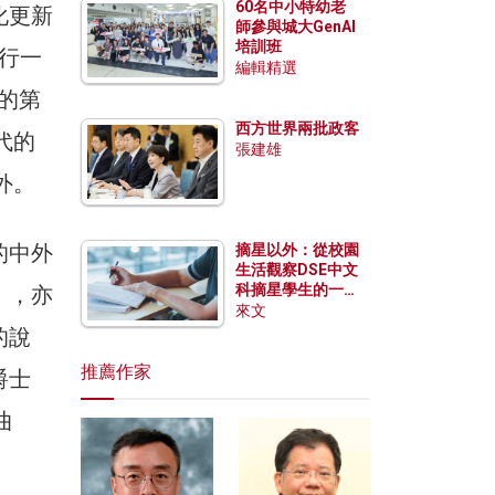
60名中小特幼老
化更新
師參與城大GenAI
培訓班
風行一
編輯精選
的第
西方世界兩批政客
代的
張建雄
外。
的中外
摘星以外：從校園
生活觀察DSE中文
科摘星學生的一點
），亦
特質
來文
的說
推薦作家
爵士
曲