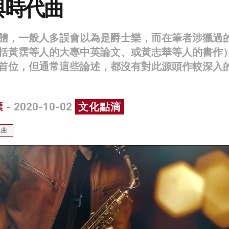
與時代曲
體，一般人多誤會以為是爵士樂，而在筆者涉獵過
括黃霑等人的大專中英論文、或黃志華等人的書作
首位，但通常這些論述，都沒有對此源頭作較深入
標
- 2020-10-02
文化點滴
代曲