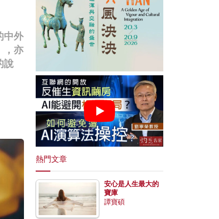
的中外
），亦
的說
熱門文章
安心是人生最大的
寶庫
譚寶碩