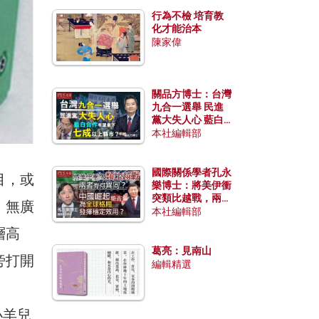
行為不檢 培育教
化才能治本
陳家偉
關品方博士：台灣
九合一選舉 民進
黨大失人心 藍白
合作有望拿下七成
本社編輯部
以上縣市？
國際關係學者孔永
目，或
樂博士：將美伊衝
突類比越戰，兩者
、無廣
有何異同？中國崛
本社編輯部
起能否為全球格局
層高
發揮穩定效用？
葛亮：見南山
旁打開
編輯精選
小小羊兒