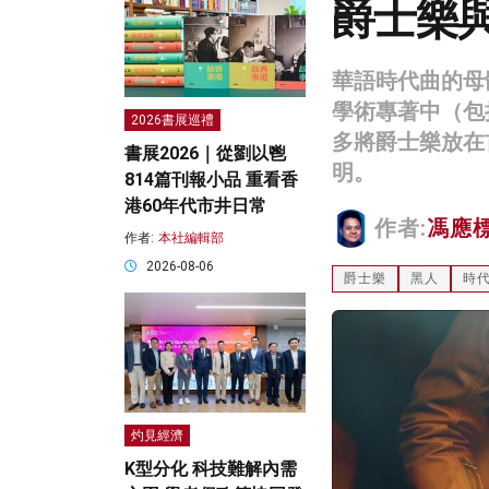
爵士樂
華語時代曲的母
學術專著中（包
2026書展巡禮
多將爵士樂放在
書展2026｜從劉以鬯
明。
814篇刊報小品 重看香
港60年代市井日常
作者:
馮應
作者:
本社編輯部
2026-08-06
爵士樂
黑人
時
灼見經濟
K型分化 科技難解內需