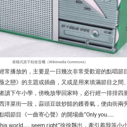
座檯式原子粒收音機（Wikimedia Commons）
經常播放的，主要是一日幾次非常受歡迎的點唱節
薇之戀》的主題或插曲，又或是用來填滿節目之間
者讀下午小學，傍晚放學回家時，必行經一排排四
西洋菜街一段，蒜頭豆豉炒餸的鑊香氣，便由街兩
唱節目《一曲寄心聲》的開場曲”Only you……
ll this world…… seem right”徐徐飄出，牽引着我等