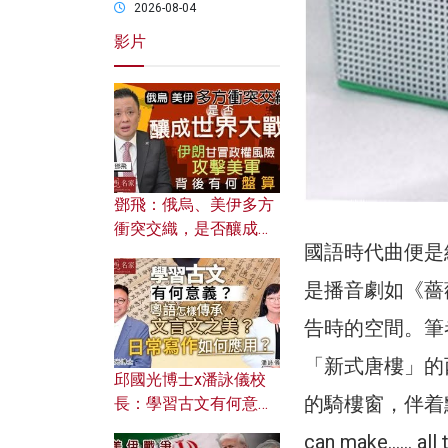
2026-08-04
影片
鄧飛：俄烏、美伊多方
衝突交織，是否釀成世
國語時代曲便是
界大戰？ 伊朗甘冒政權
風險攻擊美軍，背後有
是播音劇如《薔
何盤算？
告時的空間。筆
「新式唐樓」的
邱國光博士x潘詠儀校
的騎樓窗，伴着點
長：學習古文有何意
義？ 粵語怎樣傳承文言
can make…… a