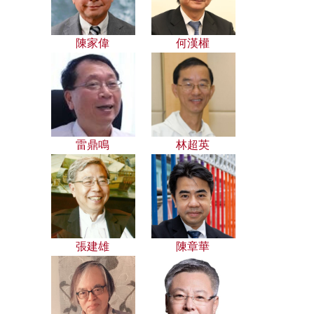
陳家偉
何漢權
雷鼎鳴
林超英
張建雄
陳章華