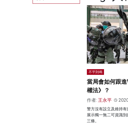
不平則鳴
當局會如何跟進
權法》？
作者:
王永平
202
警方沒有設立及維持有
展示獨一無二可資識別
三條。