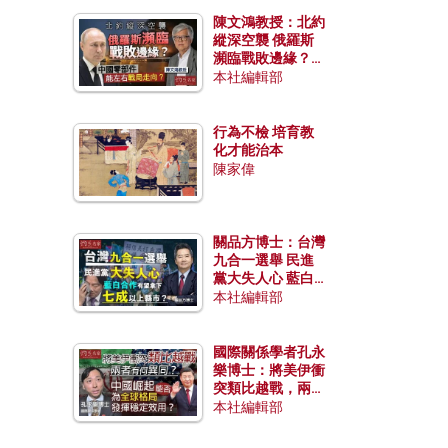
陳文鴻教授：北約
縱深空襲 俄羅斯
瀕臨戰敗邊緣？中
國零部件能左右戰
本社編輯部
局走向？
行為不檢 培育教
化才能治本
陳家偉
關品方博士：台灣
九合一選舉 民進
黨大失人心 藍白
合作有望拿下七成
本社編輯部
以上縣市？
國際關係學者孔永
樂博士：將美伊衝
突類比越戰，兩者
有何異同？中國崛
本社編輯部
起能否為全球格局
發揮穩定效用？