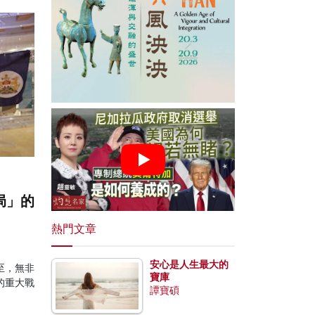
局」的
熱門文章
安心是人生最大的
至，無非
寶庫
的重大戰
譚寶碩
。