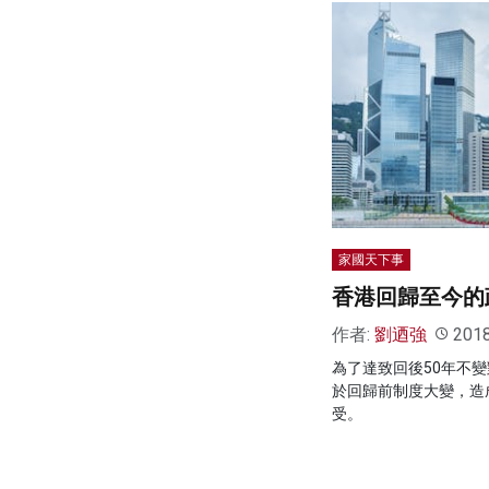
家國天下事
香港回歸至今的
作者:
劉迺強
201
為了達致回後50年不
於回歸前制度大變，造
受。