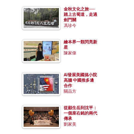
金秋文化之旅──
踏上古蜀道，走過
劍門關
馮珍今
繪本界一顆閃亮新
星
陳家偉
AI發展美國搞小院
高牆 中國推多邊
合作
關品方
從顧生岳到沈平：
一個座右銘的兩代
傳承
劉家美