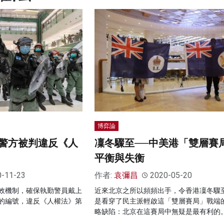
博弈論
警方被判違反《人
凜冬驟至──中美港「雙層賽
平衡與失衡
0-11-23
作者:
袁彌昌
2020-05-20
效機制，確保執勤警員戴上
近來北京之所以頻頻出手，令香港凜冬驟
的編號，違反《人權法》第
是看穿了民主派輕啟這「雙層賽局」戰端
略缺陷：北京在這賽局中無疑是最有利的