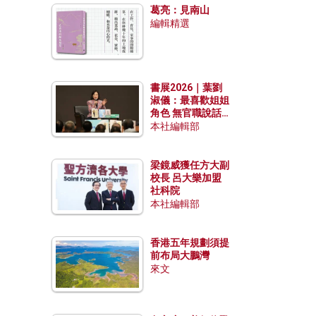
葛亮：見南山
編輯精選
書展2026｜葉劉
淑儀：最喜歡姐姐
角色 無官職說話
包袱少
本社編輯部
梁鏡威獲任方大副
校長 呂大樂加盟
社科院
本社編輯部
香港五年規劃須提
前布局大鵬灣
來文