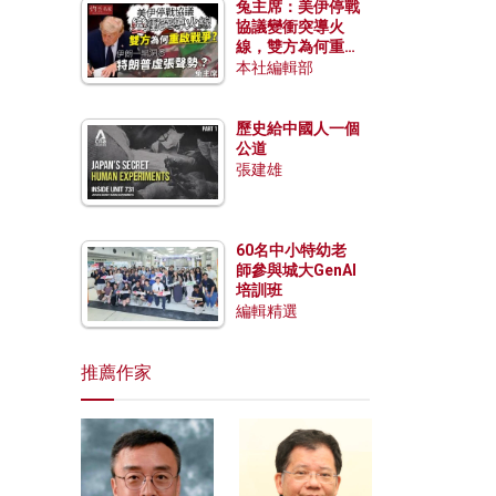
兔主席：美伊停戰
協議變衝突導火
線，雙方為何重啟
戰爭？伊朗一早洞
本社編輯部
悉特朗普虛張聲
勢？
歷史給中國人一個
公道
張建雄
60名中小特幼老
師參與城大GenAI
培訓班
編輯精選
推薦作家