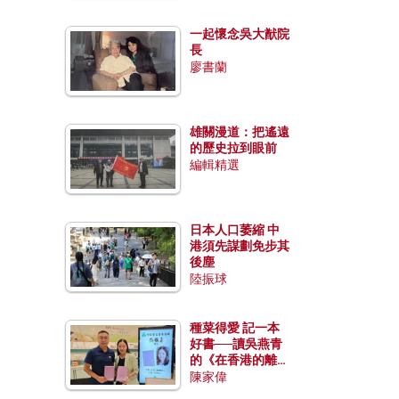
一起懷念吳大猷院
長
廖書蘭
雄關漫道：把遙遠
的歷史拉到眼前
編輯精選
日本人口萎縮 中
港須先謀劃免步其
後塵
陸振球
種菜得愛 記一本
好書──讀吳燕青
的《在香港的離島
種菜》
陳家偉