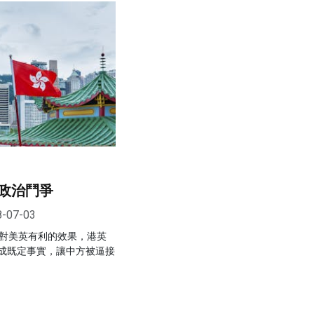
政治鬥爭
8-07-03
變對美英有利的效果，港英
成既定事實，讓中方被逼接