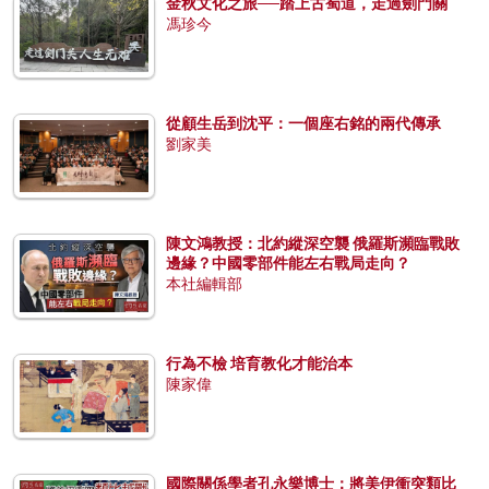
金秋文化之旅──踏上古蜀道，走過劍門關
馮珍今
從顧生岳到沈平：一個座右銘的兩代傳承
劉家美
陳文鴻教授：北約縱深空襲 俄羅斯瀕臨戰敗
邊緣？中國零部件能左右戰局走向？
本社編輯部
行為不檢 培育教化才能治本
陳家偉
國際關係學者孔永樂博士：將美伊衝突類比