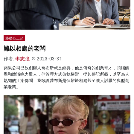
名家榜
灼見活動
關於我們
路從心上起
難以相處的老闆
作者:
李志強
2023-03-31
蘋果公司已故創辦人喬布斯就是經典，他是傳奇的創業奇才，頭腦觸
覺和膽識魄力驚人，但管理方式偏執橫蠻，從其傳記所載，以至為人
熟知的江湖傳聞，我敢説喬布斯是個難於相處甚至讓人討厭的典型創
業老闆。