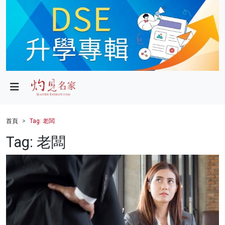
政局
教育
文化
財經
首頁
Tag: 老闆
生活
Tag: 老闆
健康
商業
科技
影片