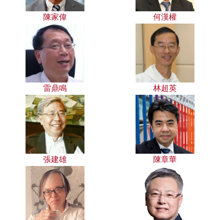
陳家偉
何漢權
雷鼎鳴
林超英
張建雄
陳章華