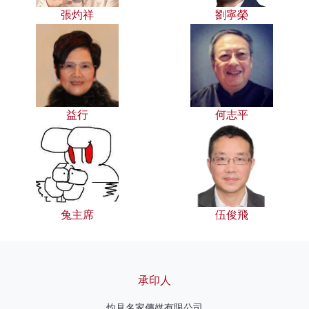
張灼祥
劉寧榮
益行
何志平
兔主席
伍俊飛
承印人
灼見名家傳媒有限公司