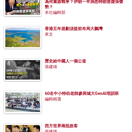
為何重啟戰爭？伊朗一早洞悉特朗普虛張聲
勢？
本社編輯部
香港五年規劃須提前布局大鵬灣
來文
歷史給中國人一個公道
張建雄
60名中小特幼老師參與城大GenAI培訓班
編輯精選
西方世界兩批政客
張建雄