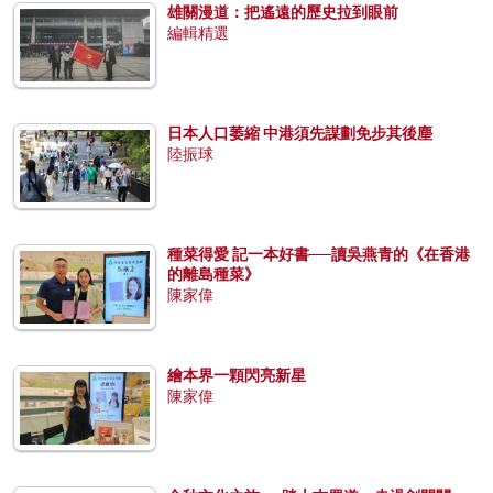
雄關漫道：把遙遠的歷史拉到眼前
編輯精選
日本人口萎縮 中港須先謀劃免步其後塵
陸振球
種菜得愛 記一本好書──讀吳燕青的《在香港
的離島種菜》
陳家偉
繪本界一顆閃亮新星
陳家偉