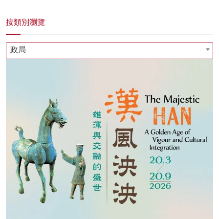
按類別瀏覽
政局