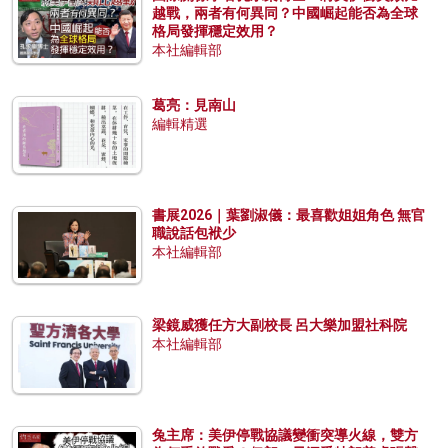
越戰，兩者有何異同？中國崛起能否為全球
格局發揮穩定效用？
本社編輯部
葛亮：見南山
編輯精選
書展2026｜葉劉淑儀：最喜歡姐姐角色 無官
職說話包袱少
本社編輯部
梁鏡威獲任方大副校長 呂大樂加盟社科院
本社編輯部
兔主席：美伊停戰協議變衝突導火線，雙方