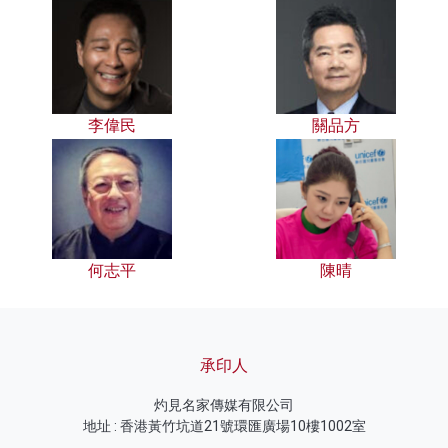
李偉民
關品方
何志平
陳晴
承印人
灼見名家傳媒有限公司
地址 : 香港黃竹坑道21號環匯廣場10樓1002室