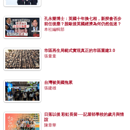
孔永樂博士：英國十年換七相，新揆會否步
前任後塵？脫歐後英國經濟為何仍然低迷？
本社編輯部
市區再生局範式實現真正的市區重建3.0
張量童
台灣被美國拖累
張建雄
日落以後 彩虹長留──記屋邨學校的歲月與情
誼
陳章華