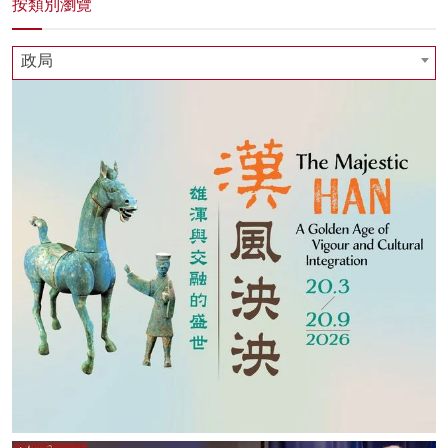
按類別瀏覽
政局