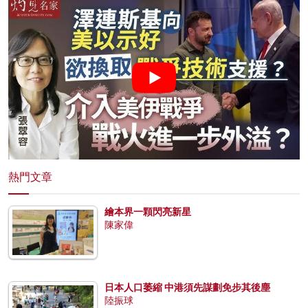
熱門文章
繪本界一顆閃亮新星
陳家偉
日本人口萎縮 中港須先謀劃免步其後塵
陸振球