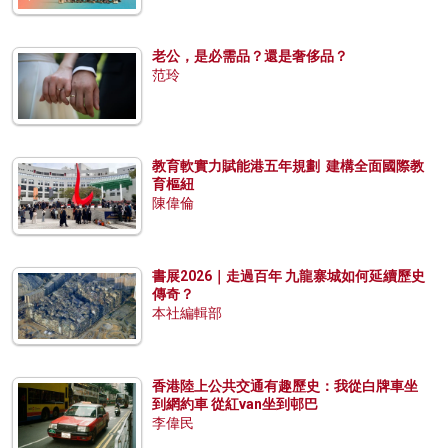
老公，是必需品？還是奢侈品？
范玲
教育軟實力賦能港五年規劃 建構全面國際教
育樞紐
陳偉倫
書展2026｜走過百年 九龍寨城如何延續歷史
傳奇？
本社編輯部
香港陸上公共交通有趣歷史：我從白牌車坐
到網約車 從紅van坐到邨巴
李偉民