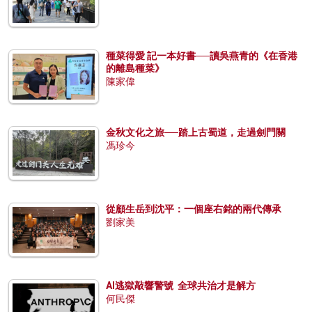
種菜得愛 記一本好書──讀吳燕青的《在香港
的離島種菜》
陳家偉
金秋文化之旅──踏上古蜀道，走過劍門關
馮珍今
從顧生岳到沈平：一個座右銘的兩代傳承
劉家美
AI逃獄敲響警號 全球共治才是解方
何民傑