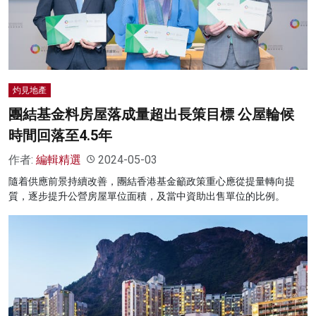
名家榜
灼見活動
關於我們
灼見地產
團結基金料房屋落成量超出長策目標 公屋輪候
時間回落至4.5年
作者:
編輯精選
2024-05-03
隨着供應前景持續改善，團結香港基金籲政策重心應從提量轉向提
質，逐步提升公營房屋單位面積，及當中資助出售單位的比例。