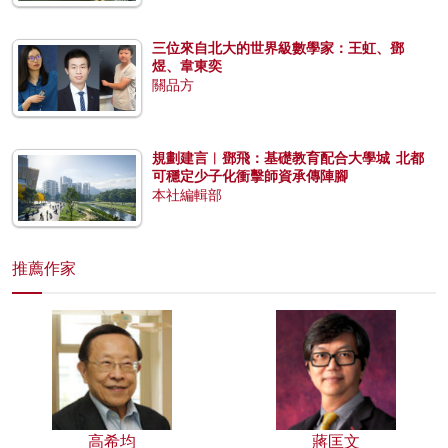
三位來自北大的世界級數學家：王虹、鄧
煜、韋東奕
關品方
規劃建言︱鄧飛：基礎教育配合大學城 北都
可穩定少子化衝擊師資承傳陣腳
本社編輯部
推薦作家
高希均
蔣匡文