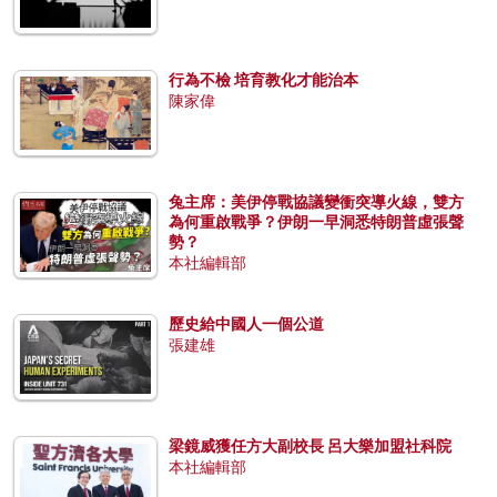
行為不檢 培育教化才能治本
陳家偉
兔主席：美伊停戰協議變衝突導火線，雙方
為何重啟戰爭？伊朗一早洞悉特朗普虛張聲
勢？
本社編輯部
歷史給中國人一個公道
張建雄
梁鏡威獲任方大副校長 呂大樂加盟社科院
本社編輯部