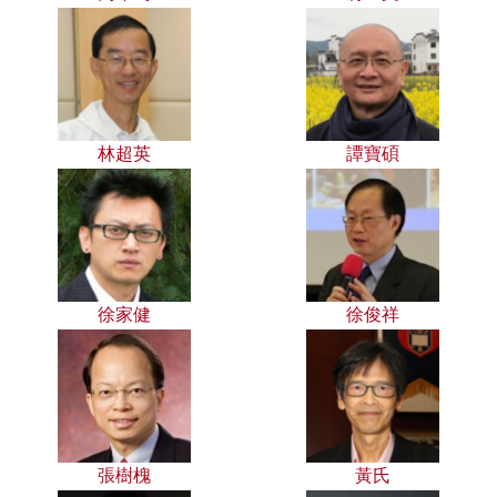
林超英
譚寶碩
徐家健
徐俊祥
張樹槐
黃氏