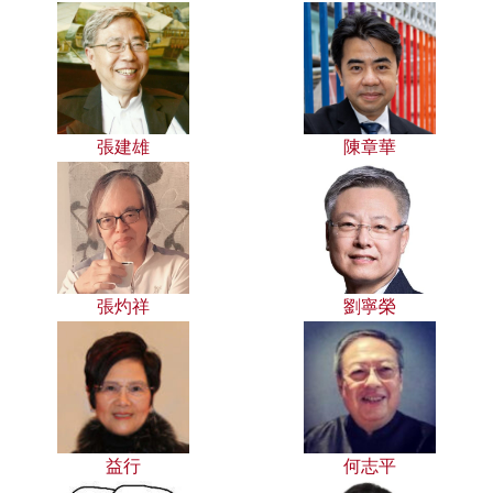
張建雄
陳章華
張灼祥
劉寧榮
益行
何志平