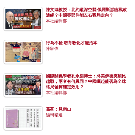
陳文鴻教授：北約縱深空襲 俄羅斯瀕臨戰敗
邊緣？中國零部件能左右戰局走向？
本社編輯部
行為不檢 培育教化才能治本
陳家偉
國際關係學者孔永樂博士：將美伊衝突類比
越戰，兩者有何異同？中國崛起能否為全球
格局發揮穩定效用？
本社編輯部
葛亮：見南山
編輯精選