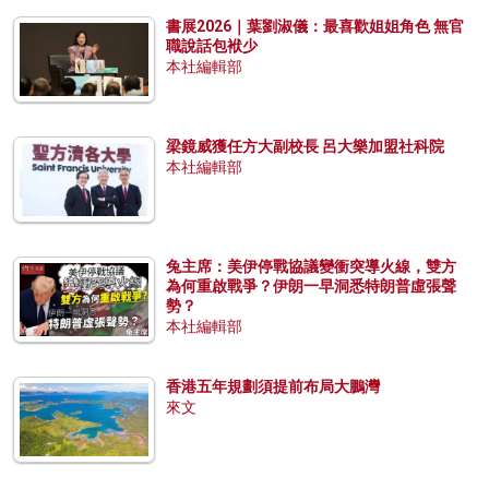
書展2026｜葉劉淑儀：最喜歡姐姐角色 無官
職說話包袱少
本社編輯部
梁鏡威獲任方大副校長 呂大樂加盟社科院
本社編輯部
兔主席：美伊停戰協議變衝突導火線，雙方
為何重啟戰爭？伊朗一早洞悉特朗普虛張聲
勢？
本社編輯部
香港五年規劃須提前布局大鵬灣
來文