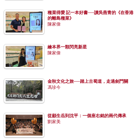
種菜得愛 記一本好書──讀吳燕青的《在香港
的離島種菜》
陳家偉
繪本界一顆閃亮新星
陳家偉
金秋文化之旅──踏上古蜀道，走過劍門關
馮珍今
從顧生岳到沈平：一個座右銘的兩代傳承
劉家美