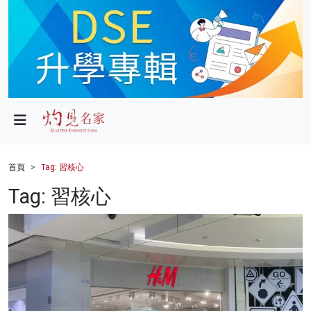
政局
教育
文化
財經
首頁
Tag: 習核心
生活
Tag: 習核心
健康
商業
科技
影片