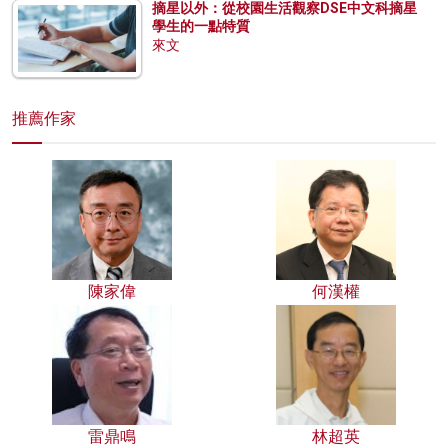
摘星以外：從校園生活觀察DSE中文科摘星
學生的一點特質
來文
推薦作家
陳家偉
何漢權
雷鼎鳴
林超英