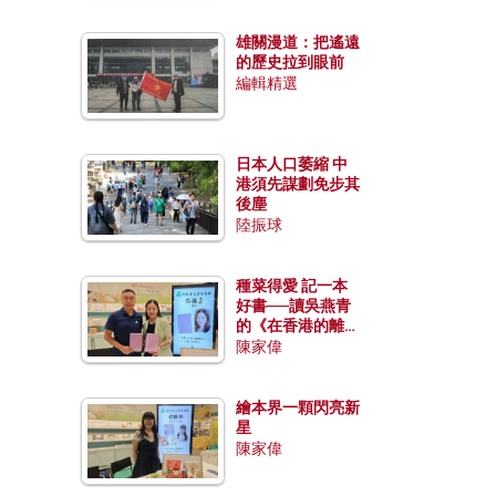
雄關漫道：把遙遠
的歷史拉到眼前
編輯精選
日本人口萎縮 中
港須先謀劃免步其
後塵
陸振球
種菜得愛 記一本
好書──讀吳燕青
的《在香港的離島
種菜》
陳家偉
繪本界一顆閃亮新
星
陳家偉