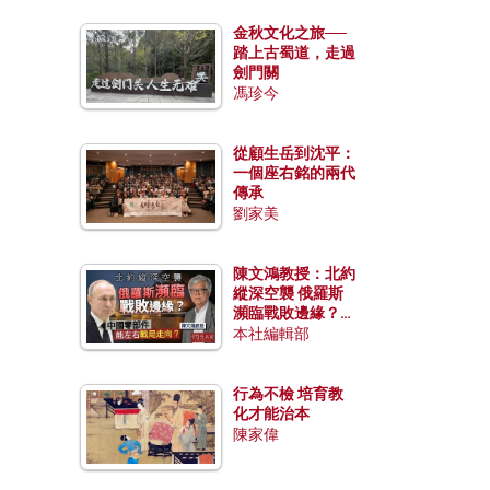
金秋文化之旅──
踏上古蜀道，走過
劍門關
馮珍今
從顧生岳到沈平：
一個座右銘的兩代
傳承
劉家美
陳文鴻教授：北約
縱深空襲 俄羅斯
瀕臨戰敗邊緣？中
國零部件能左右戰
本社編輯部
局走向？
行為不檢 培育教
化才能治本
陳家偉