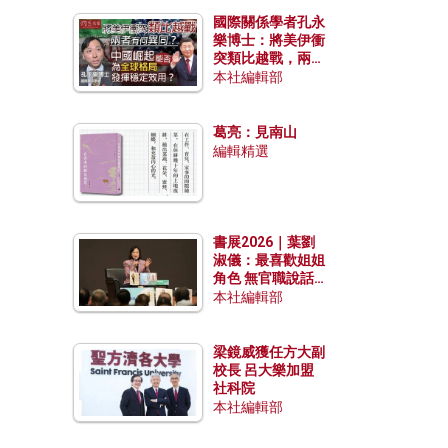
國際關係學者孔永
樂博士：將美伊衝
突類比越戰，兩者
有何異同？中國崛
本社編輯部
起能否為全球格局
發揮穩定效用？
葛亮：見南山
編輯精選
書展2026｜葉劉
淑儀：最喜歡姐姐
角色 無官職說話
包袱少
本社編輯部
梁鏡威獲任方大副
校長 呂大樂加盟
社科院
本社編輯部