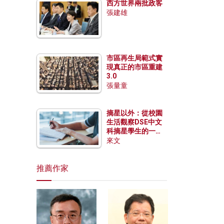
西方世界兩批政客
張建雄
市區再生局範式實
現真正的市區重建
3.0
張量童
摘星以外：從校園
生活觀察DSE中文
科摘星學生的一點
特質
來文
推薦作家