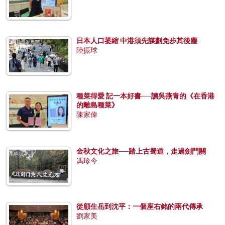
日本人口萎縮 中港須先謀劃免步其後塵
陸振球
種菜得愛 記一本好書──讀吳燕青的《在香港
的離島種菜》
陳家偉
金秋文化之旅──踏上古蜀道，走過劍門關
馮珍今
從顧生岳到沈平：一個座右銘的兩代傳承
劉家美