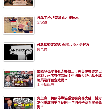
行為不檢 培育教化才能治本
陳家偉
AI逃獄敲響警號 全球共治才是解方
何民傑
國際關係學者孔永樂博士：將美伊衝突類比
越戰，兩者有何異同？中國崛起能否為全球
格局發揮穩定效用？
本社編輯部
兔主席：美伊停戰協議變衝突導火線，雙方
為何重啟戰爭？伊朗一早洞悉特朗普虛張聲
勢？