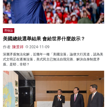
名家榜
灼見活動
關於我們
齊物論
美國總統選舉結果 會給世界什麼啟示？
作者:
陳景祥
2024-11-09
深層矛盾無法化解，近幾年一種「美國沒落」論便大行其道，認為美
式文明正在逐漸沒落，美式民主已無法自我完善、解決自身制度矛
盾。是耶，非耶？