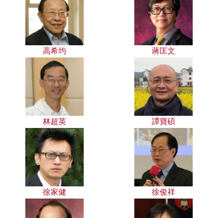
高希均
蔣匡文
林超英
譚寶碩
徐家健
徐俊祥