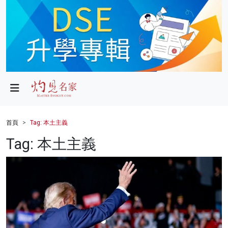
政局
教育
文化
財經
首頁
Tag: 本土主義
生活
Tag: 本土主義
健康
商業
科技
影片