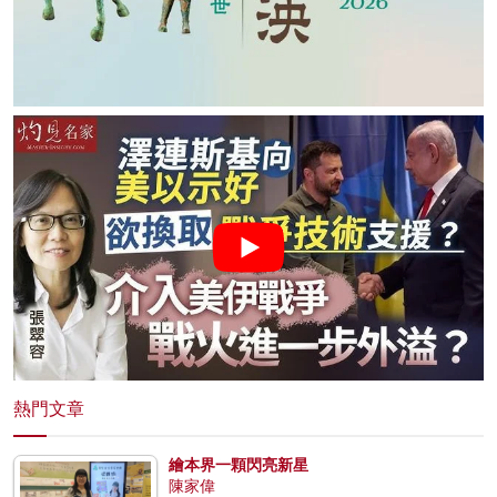
熱門文章
繪本界一顆閃亮新星
陳家偉