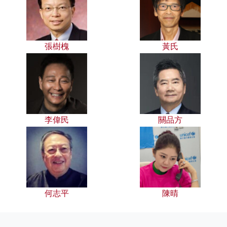
張樹槐
黃氏
李偉民
關品方
何志平
陳晴