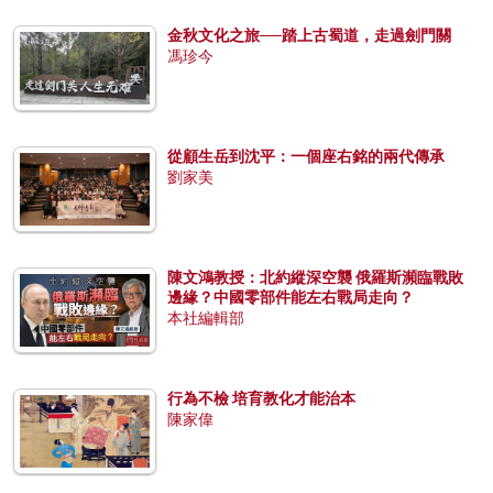
金秋文化之旅──踏上古蜀道，走過劍門關
馮珍今
從顧生岳到沈平：一個座右銘的兩代傳承
劉家美
陳文鴻教授：北約縱深空襲 俄羅斯瀕臨戰敗
邊緣？中國零部件能左右戰局走向？
本社編輯部
行為不檢 培育教化才能治本
陳家偉