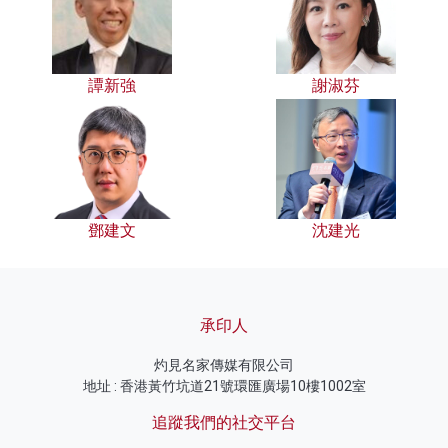
譚新強
謝淑芬
鄧建文
沈建光
承印人
灼見名家傳媒有限公司
地址 : 香港黃竹坑道21號環匯廣場10樓1002室
追蹤我們的社交平台