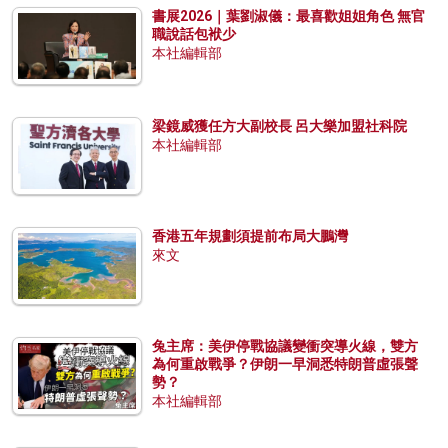
書展2026｜葉劉淑儀：最喜歡姐姐角色 無官
職說話包袱少
本社編輯部
梁鏡威獲任方大副校長 呂大樂加盟社科院
本社編輯部
香港五年規劃須提前布局大鵬灣
來文
兔主席：美伊停戰協議變衝突導火線，雙方
為何重啟戰爭？伊朗一早洞悉特朗普虛張聲
勢？
本社編輯部