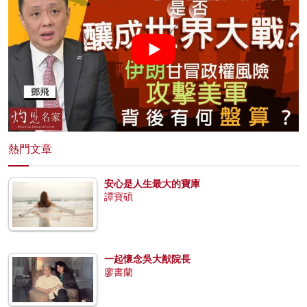
熱門文章
安心是人生最大的寶庫
譚寶碩
一起懷念吳大猷院長
廖書蘭