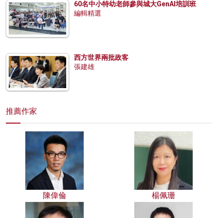
60名中小特幼老師參與城大GenAI培訓班
編輯精選
西方世界兩批政客
張建雄
推薦作家
陳偉倫
楊佩珊