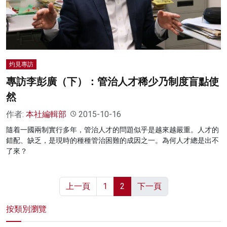
名家榜
灼見活動
關於我們
灼見專訪
專訪李彭廣（下）：管治人才稀少乃制度盲點使
然
作者:
本社編輯部
2015-10-16
隨着一國兩制實行多年，管治人才的問題似乎是越來越嚴重。人才的
錯配、缺乏，是現時的種種管治困難的成因之一。為何人才總是出不
了來？
上一頁
1
2
下一頁
按類別瀏覽