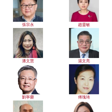
張宗永
趙靈敏
潘文慧
湯文亮
劉寧榮
傅瑰琦