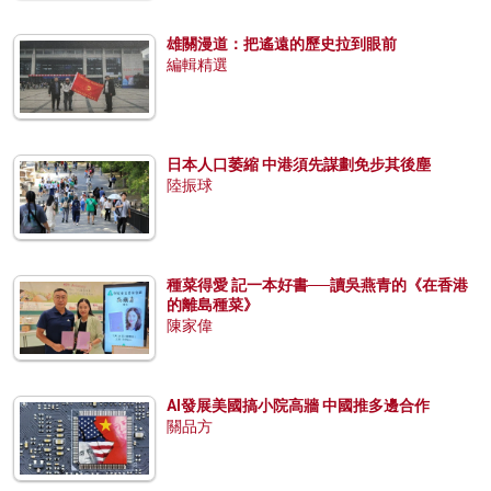
雄關漫道：把遙遠的歷史拉到眼前
編輯精選
日本人口萎縮 中港須先謀劃免步其後塵
陸振球
種菜得愛 記一本好書──讀吳燕青的《在香港
的離島種菜》
陳家偉
AI發展美國搞小院高牆 中國推多邊合作
關品方