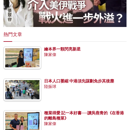
熱門文章
繪本界一顆閃亮新星
陳家偉
日本人口萎縮 中港須先謀劃免步其後塵
陸振球
種菜得愛 記一本好書──讀吳燕青的《在香港
的離島種菜》
陳家偉