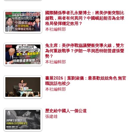
國際關係學者孔永樂博士：將美伊衝突類比
越戰，兩者有何異同？中國崛起能否為全球
格局發揮穩定效用？
本社編輯部
兔主席：美伊停戰協議變衝突導火線，雙方
為何重啟戰爭？伊朗一早洞悉特朗普虛張聲
勢？
本社編輯部
書展2026｜葉劉淑儀：最喜歡姐姐角色 無官
職說話包袱少
本社編輯部
歷史給中國人一個公道
張建雄