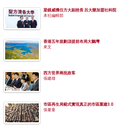
梁鏡威獲任方大副校長 呂大樂加盟社科院
本社編輯部
香港五年規劃須提前布局大鵬灣
來文
西方世界兩批政客
張建雄
市區再生局範式實現真正的市區重建3.0
張量童