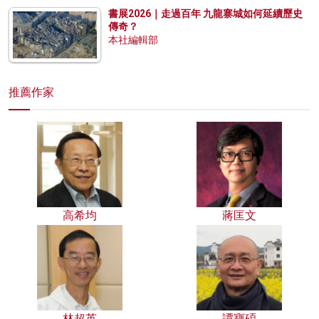
書展2026｜走過百年 九龍寨城如何延續歷史
傳奇？
本社編輯部
推薦作家
高希均
蔣匡文
林超英
譚寶碩