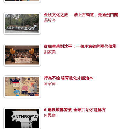
金秋文化之旅──踏上古蜀道，走過劍門關
馮珍今
從顧生岳到沈平：一個座右銘的兩代傳承
劉家美
行為不檢 培育教化才能治本
陳家偉
AI逃獄敲響警號 全球共治才是解方
何民傑