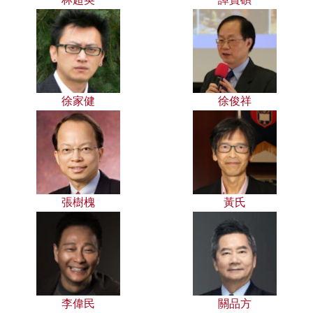
徐家健
徐俊祥
張樹槐
黃氏
李偉民
關品方