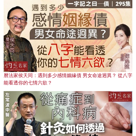
曆法家侯天同：遇到多少感情姻緣債 男女命途迥異？ 從八字
能看透你的七情六欲？