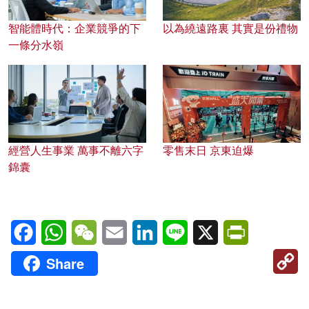
智能體時代：企業競爭的下
以為繞遠路裏 其實是份禮物
一條分水嶺
經營人生事業 萬事不離六字
零售末日 京東迫爆
錦囊
Facebook
WhatsApp
WeChat
Email
LinkedIn
Line
X
PrintFriendl
C
Share
Li