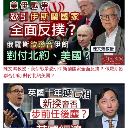
陳文鴻教授：美伊戰爭恐引伊斯蘭國家全面反撲？ 俄羅斯欲
聯合伊朗 對付北約美國？