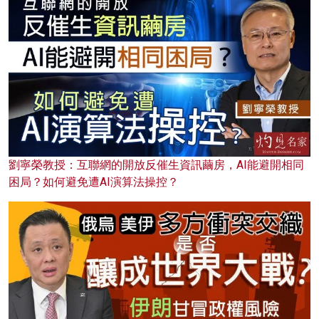
劉寧榮教授：互聯網的開放反催生資訊繭房，AI能避開相同
困局？如何避免遭AI演算法操控？