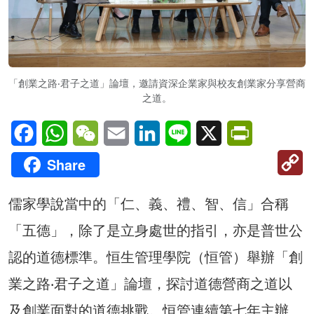
「創業之路‧君子之道」論壇，邀請資深企業家與校友創業家分享營商
之道。
Facebook
WhatsApp
WeChat
Email
LinkedIn
Line
X
PrintFriendl
C
Share
Li
儒家學說當中的「仁、義、禮、智、信」合稱
「五德」，除了是立身處世的指引，亦是普世公
認的道德標準。恒生管理學院（恒管）舉辦「創
業之路‧君子之道」論壇，探討道德營商之道以
及創業面對的道德挑戰。恒管連續第七年主辦