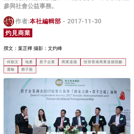
參與社會公益事務。
名家榜
灼見活動
作者:
本社編輯部
- 2017-11-30
灼見商業
關於我們
撰文：葉芷樺 攝影：文灼峰
何順文
地產
君子企業
商業道德
恒管香港商業道德指數
運輸
鄧子龍