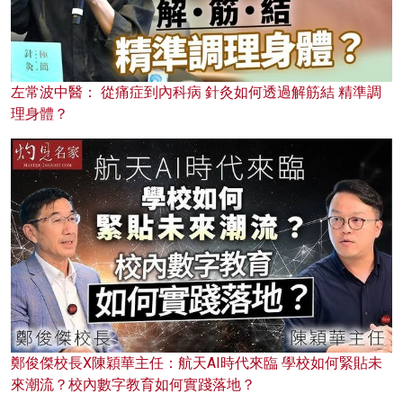
左常波中醫： 從痛症到內科病 針灸如何透過解筋結 精準調
理身體？
鄭俊傑校長X陳穎華主任：航天AI時代來臨 學校如何緊貼未
來潮流？校內數字教育如何實踐落地？