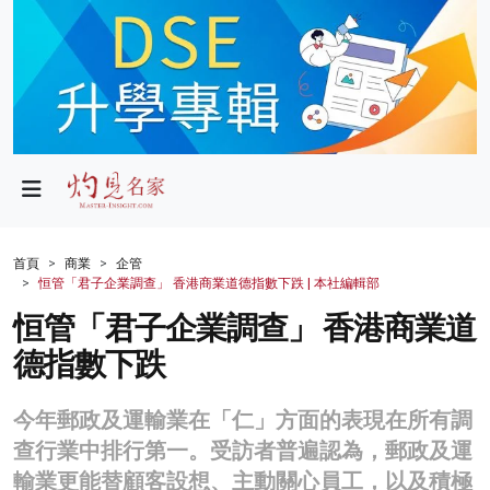
政局
教育
文化
財經
首頁
商業
企管
恒管「君子企業調查」 香港商業道德指數下跌 | 本社編輯部
生活
恒管「君子企業調查」 香港商業道
健康
德指數下跌
商業
今年郵政及運輸業在「仁」方面的表現在所有調
科技
查行業中排行第一。受訪者普遍認為，郵政及運
影片
輸業更能替顧客設想、主動關心員工，以及積極