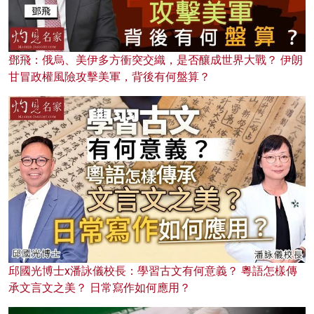
鄧飛：俄烏、美伊多方衝突交織，是否釀成世界大戰？ 伊朗
甘冒政權風險攻擊美軍，背後有何盤算？
邱國光博士x潘詠儀校長：學習古文有何意義？ 粵語怎樣傳
承文言文之美？ 日常寫作如何應用？