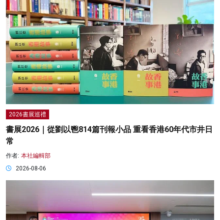
2026書展巡禮
書展2026｜從劉以鬯814篇刊報小品 重看香港60年代市井日
常
作者:
本社編輯部
2026-08-06