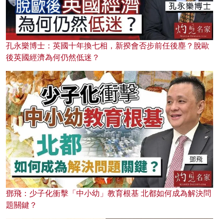
孔永樂博士：英國十年換七相，新揆會否步前任後塵？脫歐
後英國經濟為何仍然低迷？
鄧飛：少子化衝擊「中小幼」教育根基 北都如何成為解決問
題關鍵？