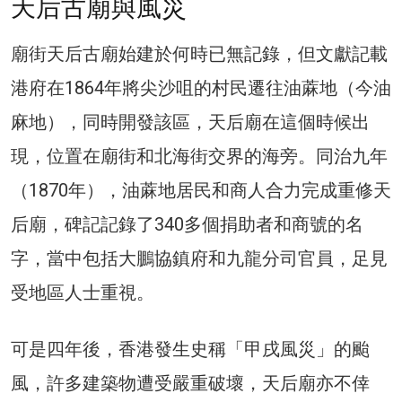
天后古廟與風災
廟街天后古廟始建於何時已無記錄，但文獻記載
港府在1864年將尖沙咀的村民遷往油蔴地（今油
麻地），同時開發該區，天后廟在這個時候出
現，位置在廟街和北海街交界的海旁。同治九年
（1870年），油蔴地居民和商人合力完成重修天
后廟，碑記記錄了340多個捐助者和商號的名
字，當中包括大鵬協鎮府和九龍分司官員，足見
受地區人士重視。
可是四年後，香港發生史稱「甲戌風災」的颱
風，許多建築物遭受嚴重破壞，天后廟亦不倖