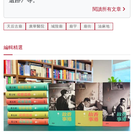
閱讀所有文章
天后古廟
廣華醫院
城隍廟
廟宇
廟街
油麻地
編輯精選