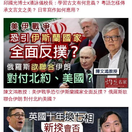
邱國光博士x潘詠儀校長：學習古文有何意義？ 粵語怎樣傳
承文言文之美？ 日常寫作如何應用？
陳文鴻教授：美伊戰爭恐引伊斯蘭國家全面反撲？ 俄羅斯欲
聯合伊朗 對付北約美國？