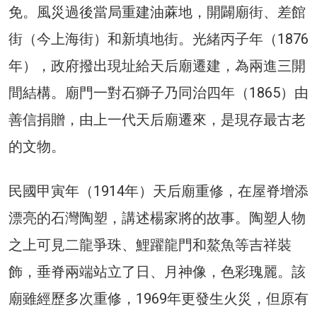
免。風災過後當局重建油蔴地，開闢廟街、差館
街（今上海街）和新填地街。光緒丙子年（1876
年），政府撥出現址給天后廟遷建，為兩進三開
間結構。廟門一對石獅子乃同治四年（1865）由
善信捐贈，由上一代天后廟遷來，是現存最古老
的文物。
民國甲寅年（1914年）天后廟重修，在屋脊增添
漂亮的石灣陶塑，講述楊家將的故事。陶塑人物
之上可見二龍爭珠、鯉躍龍門和鰲魚等吉祥裝
飾，垂脊兩端站立了日、月神像，色彩瑰麗。該
廟雖經歷多次重修，1969年更發生火災，但原有