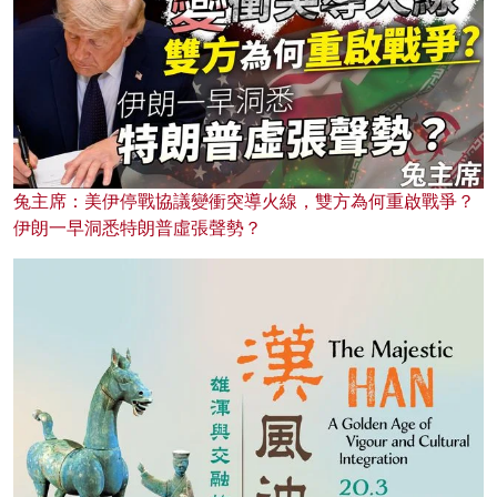
兔主席：美伊停戰協議變衝突導火線，雙方為何重啟戰爭？
伊朗一早洞悉特朗普虛張聲勢？