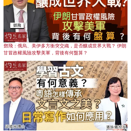
鄧飛：俄烏、美伊多方衝突交織，是否釀成世界大戰？ 伊朗
甘冒政權風險攻擊美軍，背後有何盤算？