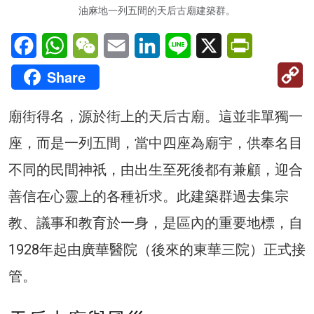
油麻地一列五間的天后古廟建築群。
Facebook
WhatsApp
WeChat
Email
LinkedIn
Line
X
PrintFriendl
C
Share
Li
廟街得名，源於街上的天后古廟。這並非單獨一
座，而是一列五間，當中四座為廟宇，供奉名目
不同的民間神祇，由出生至死後都有兼顧，迎合
善信在心靈上的各種祈求。此建築群過去集宗
教、議事和教育於一身，是區內的重要地標，自
1928年起由廣華醫院（後來的東華三院）正式接
管。