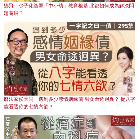
鄧飛：少子化衝擊「中小幼」教育根基 北都如何成為解決問
題關鍵？
曆法家侯天同：遇到多少感情姻緣債 男女命途迥異？ 從八字
能看透你的七情六欲？