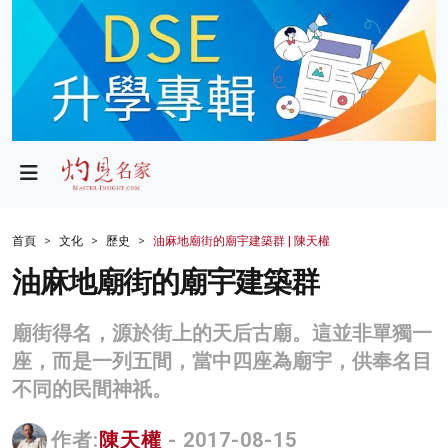
政局
教育
文化
財經
首頁
文化
歷史
油麻地廟街的廟宇建築群 | 陳天權
生活
油麻地廟街的廟宇建築群
健康
廟街得名，源於街上的天后古廟。這並非單獨一
商業
座，而是一列五間，當中四座為廟宇，供奉名目
不同的民間神祇。
科技
影片
作者:
陳天權
- 2017-08-15