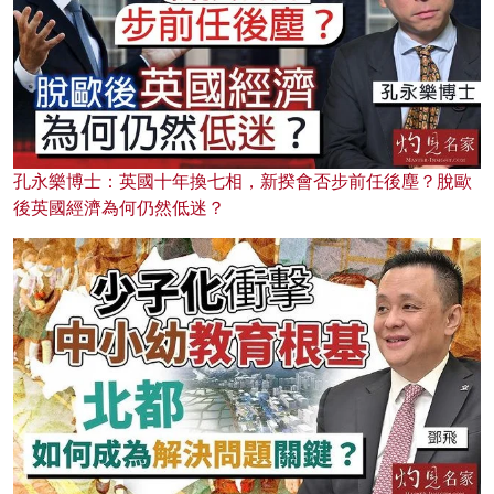
孔永樂博士：英國十年換七相，新揆會否步前任後塵？脫歐
後英國經濟為何仍然低迷？