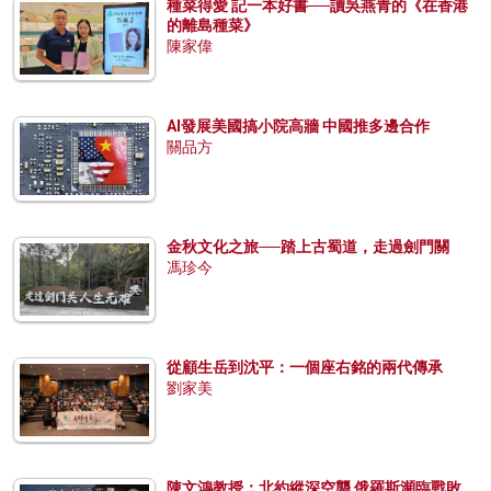
種菜得愛 記一本好書──讀吳燕青的《在香港
的離島種菜》
陳家偉
AI發展美國搞小院高牆 中國推多邊合作
關品方
金秋文化之旅──踏上古蜀道，走過劍門關
馮珍今
從顧生岳到沈平：一個座右銘的兩代傳承
劉家美
陳文鴻教授：北約縱深空襲 俄羅斯瀕臨戰敗