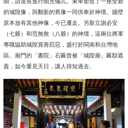
開，請道長進行開光儀式。東華塑造了一座全新
的城隍像，與翻新的舊像一同供奉於神壇。牆壁
原本放有其他神像，今已遷走。另新立謝必安
（七爺）和范無救（八爺）的神壇，這兩位將軍
專職協助城隍賞善罰惡，盛行於閩南和台灣地
區。廟門的「書院」石匾曾被「城隍廟」匾額遮
蓋，如今重見天日，讓人得知過去。