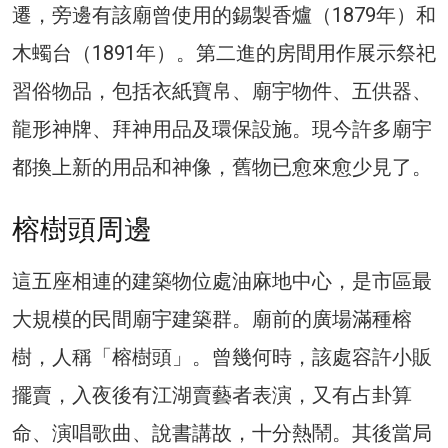
遷，旁邊有該廟曾使用的錫製香爐（1879年）和
木蠋台（1891年）。第二進的房間用作展示祭祀
習俗物品，包括衣紙寶帛、廟宇物件、五供器、
龍形神牌、拜神用品及環保設施。現今許多廟宇
都換上新的用品和神像，舊物已愈來愈少見了。
榕樹頭周邊
這五座相連的建築物位處油麻地中心，是市區最
大規模的民間廟宇建築群。廟前的廣場滿種榕
樹，人稱「榕樹頭」。曾幾何時，該處容許小販
擺賣，入夜後有江湖賣藝者表演，又有占卦算
命、演唱歌曲、說書講故，十分熱鬧。其後當局