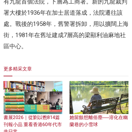
有九龍首個法院，下層為工商署。新的九龍裁判
署大樓於1936年在加士居道落成，法院遷往該
處。戰後的1958年，舊警署拆卸，用以擴闊上海
街，1981年在舊址建成7層高的梁顯利油麻地社
區中心。
更多精采文章
書展2026｜從劉以鬯814篇
她留餘想離俗塵──溶化在幽
刊報小品 重看香港60年代市
蘭巷的小雪球
井日常