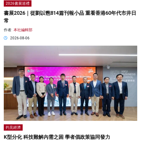
2026書展巡禮
書展2026｜從劉以鬯814篇刊報小品 重看香港60年代市井日
常
作者:
本社編輯部
2026-08-06
灼見經濟
K型分化 科技難解內需之困 學者倡政策協同發力