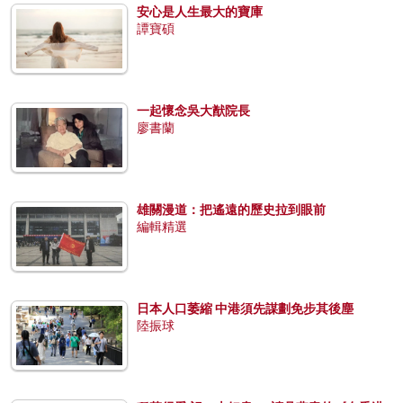
安心是人生最大的寶庫
譚寶碩
一起懷念吳大猷院長
廖書蘭
雄關漫道：把遙遠的歷史拉到眼前
編輯精選
日本人口萎縮 中港須先謀劃免步其後塵
陸振球