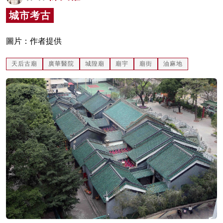
名家榜
城市考古
灼見活動
圖片：作者提供
關於我們
天后古廟
廣華醫院
城隍廟
廟宇
廟街
油麻地