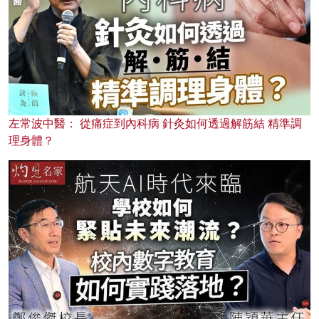
左常波中醫： 從痛症到內科病 針灸如何透過解筋結 精準調
理身體？