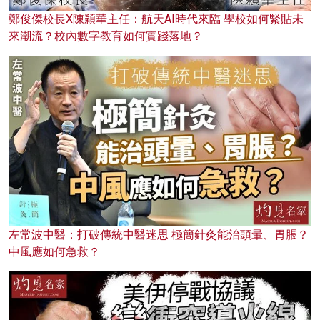
鄭俊傑校長X陳穎華主任：航天AI時代來臨 學校如何緊貼未
來潮流？校內數字教育如何實踐落地？
左常波中醫：打破傳統中醫迷思 極簡針灸能治頭暈、胃脹？
中風應如何急救？