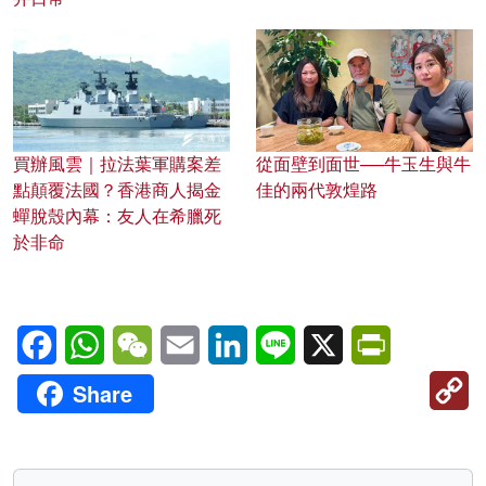
買辦風雲｜拉法葉軍購案差
從面壁到面世──牛玉生與牛
點顛覆法國？香港商人揭金
佳的兩代敦煌路
蟬脫殼內幕：友人在希臘死
於非命
Facebook
WhatsApp
WeChat
Email
LinkedIn
Line
X
PrintFriendl
C
Share
Li