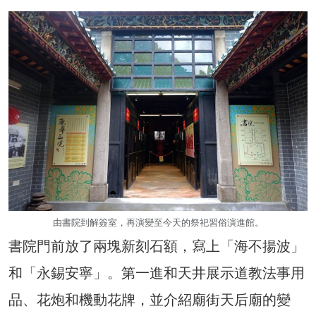
由書院到解簽室，再演變至今天的祭祀習俗演進館。
書院門前放了兩塊新刻石額，寫上「海不揚波」
和「永錫安寧」。第一進和天井展示道教法事用
品、花炮和機動花牌，並介紹廟街天后廟的變