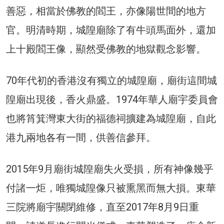
善惡，相當於佛教的閻王，亦像陽世間的地方
官。明清時期，城隍廟除了有牛頭馬面外，還加
上十殿閻王像，顯然受佛教的地獄觀念影響。
70年代初的香港沒有獨立的城隍廟，廟街這間城
隍廟出現後，香火鼎盛。1974年華人廟宇委員會
也將筲箕灣東大街的福德祠擴建為城隍廟，自此
港九兩地各有一間，供善信參拜。
2015年9月廟街城隍廟失火受損，所有神像幾乎
付諸一炬，唯獨城隍像只被熏黑而無大損。東華
三院將廟宇關閉維修，直至2017年8月9日重