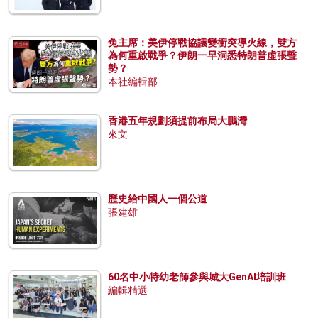
兔主席：美伊停戰協議變衝突導火線，雙方
為何重啟戰爭？伊朗一早洞悉特朗普虛張聲
勢？
本社編輯部
香港五年規劃須提前布局大鵬灣
來文
歷史給中國人一個公道
張建雄
60名中小特幼老師參與城大GenAI培訓班
編輯精選