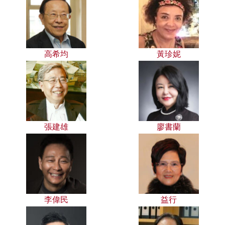
高希均
黃珍妮
張建雄
廖書蘭
李偉民
益行