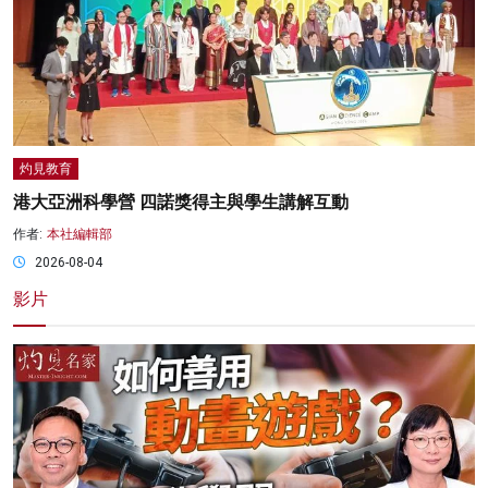
灼見教育
港大亞洲科學營 四諾獎得主與學生講解互動
作者:
本社編輯部
2026-08-04
影片