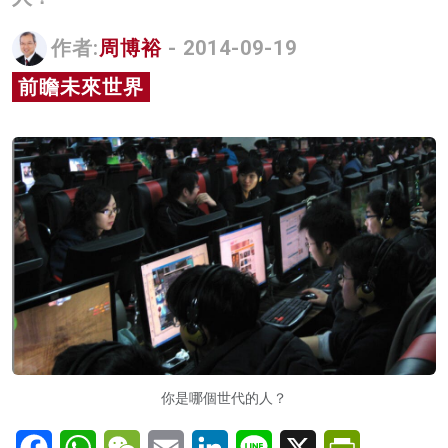
名家榜
作者:
周博裕
- 2014-09-19
灼見活動
前瞻未來世界
關於我們
你是哪個世代的人？
Facebook
WhatsApp
WeChat
Email
LinkedIn
Line
X
PrintFriendl