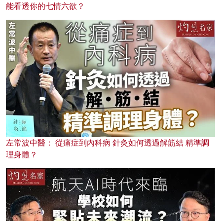
能看透你的七情六欲？
左常波中醫： 從痛症到內科病 針灸如何透過解筋結 精準調
理身體？