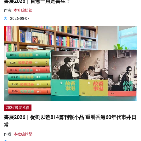
書展2026｜百無一用是書生？
作者:
本社編輯部
2026-08-07
2026書展巡禮
書展2026｜從劉以鬯814篇刊報小品 重看香港60年代市井日
常
作者:
本社編輯部