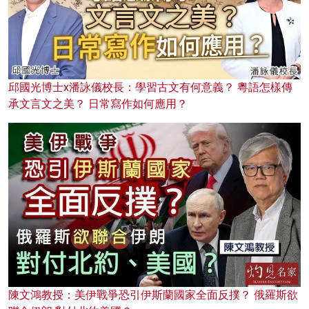
邱國光博士x潘詠儀校長：學習古文有何意義？ 粵語怎樣傳
承文言文之美？ 日常寫作如何應用？
陳文鴻教授：美伊戰爭恐引伊斯蘭國家全面反撲？ 俄羅斯欲