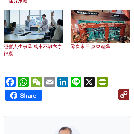
一條分水嶺
經營人生事業 萬事不離六字
零售末日 京東迫爆
錦囊
Facebook
WhatsApp
WeChat
Email
LinkedIn
Line
X
PrintFriendl
C
Share
Li