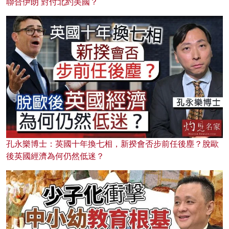
聯合伊朗 對付北約美國？
孔永樂博士：英國十年換七相，新揆會否步前任後塵？脫歐
後英國經濟為何仍然低迷？