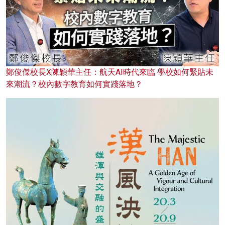
鄭俊傑校長X陳穎華主任：航天AI時代來臨 學校如何緊貼未
來潮流？校內數字教育如何實踐落地？