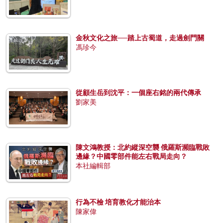
金秋文化之旅──踏上古蜀道，走過劍門關
馮珍今
從顧生岳到沈平：一個座右銘的兩代傳承
劉家美
陳文鴻教授：北約縱深空襲 俄羅斯瀕臨戰敗
邊緣？中國零部件能左右戰局走向？
本社編輯部
行為不檢 培育教化才能治本
陳家偉