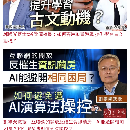
邱國光博士x潘詠儀校長：如何善用動畫遊戲 提升學習古文
動機？
劉寧榮教授：互聯網的開放反催生資訊繭房，AI能避開相同
困局？如何避免遭AI演算法操控？