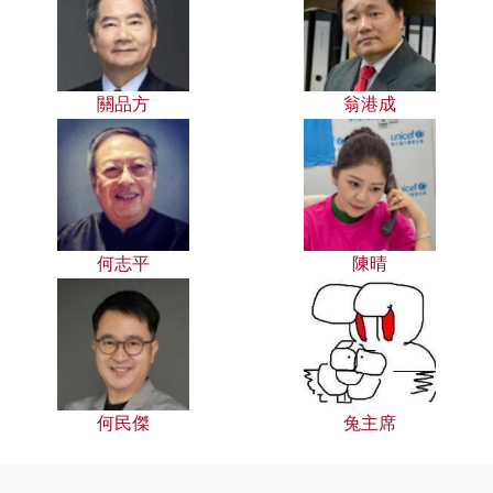
關品方
翁港成
何志平
陳晴
何民傑
兔主席