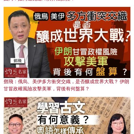
鄧飛：俄烏、美伊多方衝突交織，是否釀成世界大戰？ 伊朗
甘冒政權風險攻擊美軍，背後有何盤算？