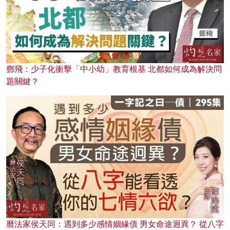
鄧飛：少子化衝擊「中小幼」教育根基 北都如何成為解決問
題關鍵？
曆法家侯天同：遇到多少感情姻緣債 男女命途迥異？ 從八字