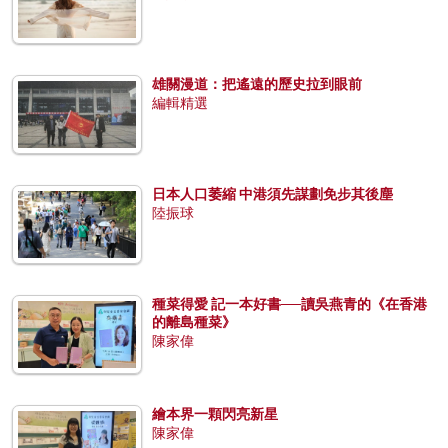
雄關漫道：把遙遠的歷史拉到眼前
編輯精選
日本人口萎縮 中港須先謀劃免步其後塵
陸振球
種菜得愛 記一本好書──讀吳燕青的《在香港
的離島種菜》
陳家偉
繪本界一顆閃亮新星
陳家偉