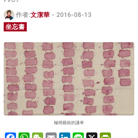
名家榜
作者:
文潔華
- 2016-08-13
灼見活動
坐忘書
關於我們
極簡藝術的謙卑
Facebook
WhatsApp
WeChat
Email
LinkedIn
Line
X
PrintFriendl