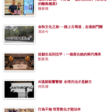
的離島種菜》
陳家偉
金秋文化之旅──踏上古蜀道，走過劍門關
馮珍今
從顧生岳到沈平：一個座右銘的兩代傳承
劉家美
AI逃獄敲響警號 全球共治才是解方
何民傑
行為不檢 培育教化才能治本