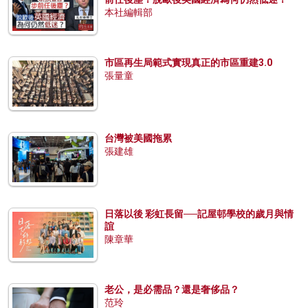
本社編輯部
市區再生局範式實現真正的市區重建3.0
張量童
台灣被美國拖累
張建雄
日落以後 彩虹長留──記屋邨學校的歲月與情
誼
陳章華
老公，是必需品？還是奢侈品？
范玲