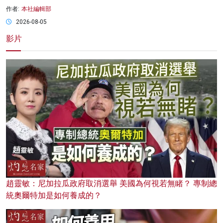
作者:
本社編輯部
2026-08-05
影片
趙靈敏：尼加拉瓜政府取消選舉 美國為何視若無睹？ 專制總
統奧爾特加是如何養成的？