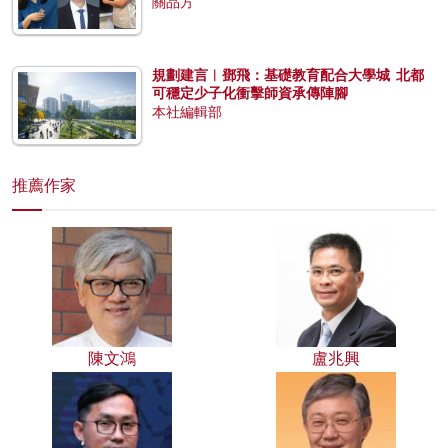
關品方
規劃建言︱鄧飛：基礎教育配合大學城 北都
可穩定少子化衝擊師資承傳陣腳
本社編輯部
推薦作家
陳文鴻
盧兆興