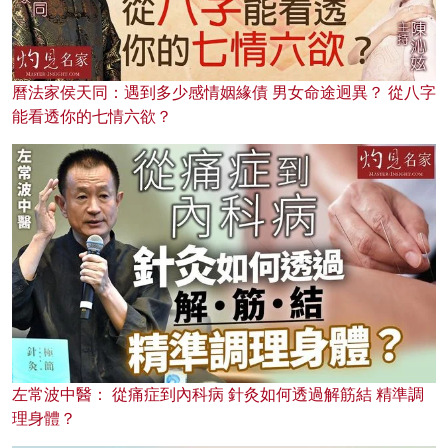
曆法家侯天同：遇到多少感情姻緣債 男女命途迥異？ 從八字
能看透你的七情六欲？
左常波中醫： 從痛症到內科病 針灸如何透過解筋結 精準調
理身體？