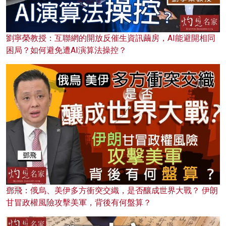
劉寧榮教授：互聯網的開放反催生資訊繭房，AI能避開相同
困局？如何避免遭AI演算法操控？
鄧飛：俄烏、美伊多方衝突交織，是否釀成世界大戰？ 伊朗
甘冒政權風險攻擊美軍，背後有何盤算？