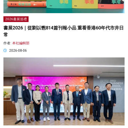
2026書展巡禮
書展2026｜從劉以鬯814篇刊報小品 重看香港60年代市井日
常
作者:
本社編輯部
2026-08-06