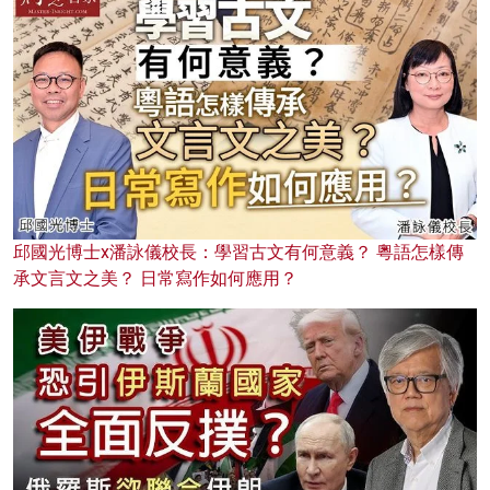
邱國光博士x潘詠儀校長：學習古文有何意義？ 粵語怎樣傳
承文言文之美？ 日常寫作如何應用？