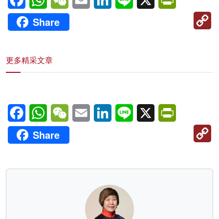
C
Share
Li
更多精采文章
Facebook
WhatsApp
WeChat
Email
LinkedIn
Line
X
PrintFriendl
C
Share
Li