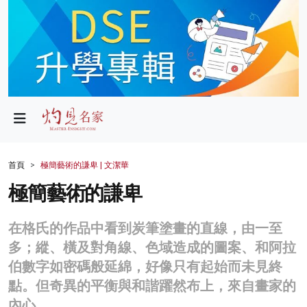
政局
教育
文化
財經
首頁
極簡藝術的謙卑 | 文潔華
生活
極簡藝術的謙卑
健康
在格氏的作品中看到炭筆塗畫的直線，由一至
商業
多；縱、橫及對角線、色域造成的圖案、和阿拉
伯數字如密碼般延綿，好像只有起始而未見終
科技
點。但奇異的平衡與和諧躍然布上，來自畫家的
影片
內心。