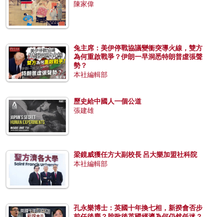
陳家偉
兔主席：美伊停戰協議變衝突導火線，雙方
為何重啟戰爭？伊朗一早洞悉特朗普虛張聲
勢？
本社編輯部
歷史給中國人一個公道
張建雄
梁鏡威獲任方大副校長 呂大樂加盟社科院
本社編輯部
孔永樂博士：英國十年換七相，新揆會否步
前任後塵？脫歐後英國經濟為何仍然低迷？