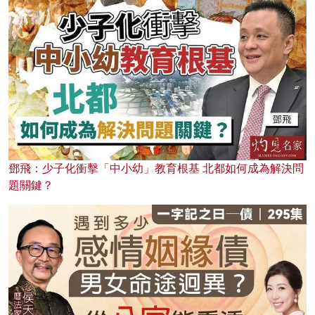
鄧飛：少子化衝擊「中小幼」教育根基 北都如何成為解決問
題關鍵？