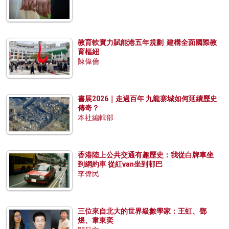
教育軟實力賦能港五年規劃 建構全面國際教
育樞紐
陳偉倫
書展2026｜走過百年 九龍寨城如何延續歷史
傳奇？
本社編輯部
香港陸上公共交通有趣歷史：我從白牌車坐
到網約車 從紅van坐到邨巴
李偉民
三位來自北大的世界級數學家：王虹、鄧
煜、韋東奕