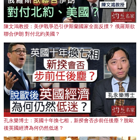
陳文鴻教授：美伊戰爭恐引伊斯蘭國家全面反撲？ 俄羅斯欲
聯合伊朗 對付北約美國？
孔永樂博士：英國十年換七相，新揆會否步前任後塵？脫歐
後英國經濟為何仍然低迷？