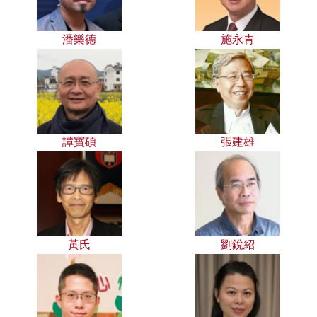
潘樂德
施永青
譚寶碩
張建雄
黃氏
劉銳紹