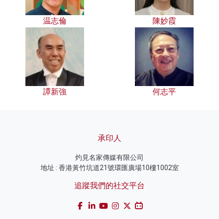
温志倫
陳妙霞
譚新強
何志平
承印人
灼見名家傳媒有限公司
地址 : 香港黃竹坑道21號環匯廣場10樓1002室
追蹤我們的社交平台