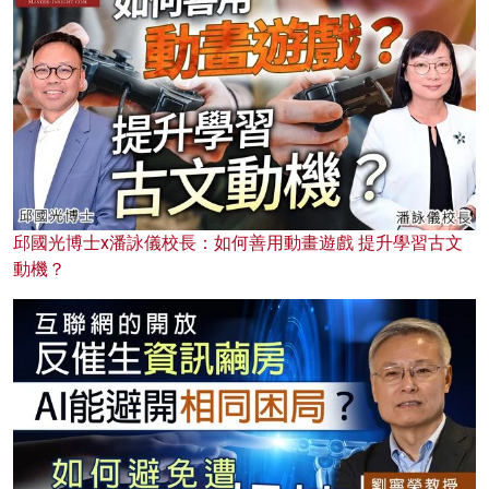
邱國光博士x潘詠儀校長：如何善用動畫遊戲 提升學習古文
動機？