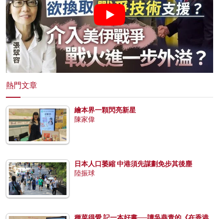
熱門文章
繪本界一顆閃亮新星
陳家偉
日本人口萎縮 中港須先謀劃免步其後塵
陸振球
種菜得愛 記一本好書──讀吳燕青的《在香港