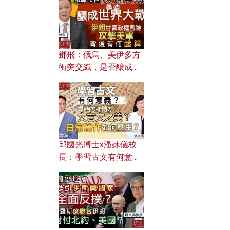
何避免遭AI演算法操
控？
鄧飛：俄烏、美伊多方
衝突交織，是否釀成世
界大戰？ 伊朗甘冒政權
風險攻擊美軍，背後有
何盤算？
邱國光博士x潘詠儀校
長：學習古文有何意
義？ 粵語怎樣傳承文言
文之美？ 日常寫作如何
應用？