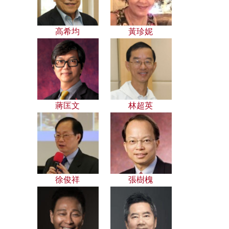
高希均
黃珍妮
蔣匡文
林超英
徐俊祥
張樹槐