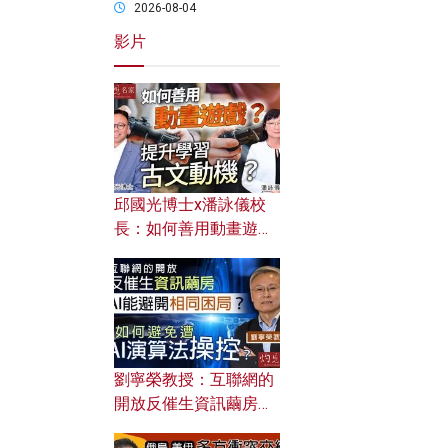
2026-08-04
影片
邱國光博士x潘詠儀校
長：如何善用動畫遊戲
提升學習古文動機？
劉寧榮教授：互聯網的
開放反催生資訊繭房，
AI能避開相同困局？如