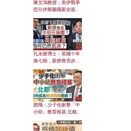
陳文鴻教授：美伊戰爭
恐引伊斯蘭國家全面反
撲？ 俄羅斯欲聯合伊朗
對付北約美國？
孔永樂博士：英國十年
換七相，新揆會否步前
任後塵？脫歐後英國經
濟為何仍然低迷？
鄧飛：少子化衝擊「中
小幼」教育根基 北都如
何成為解決問題關鍵？