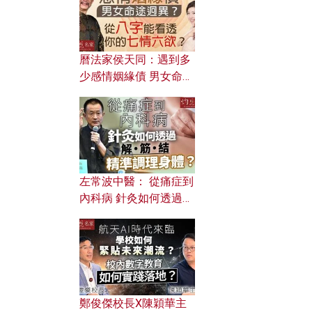
曆法家侯天同：遇到多
少感情姻緣債 男女命途
迥異？ 從八字能看透你
的七情六欲？
左常波中醫： 從痛症到
內科病 針灸如何透過解
筋結 精準調理身體？
鄭俊傑校長X陳穎華主