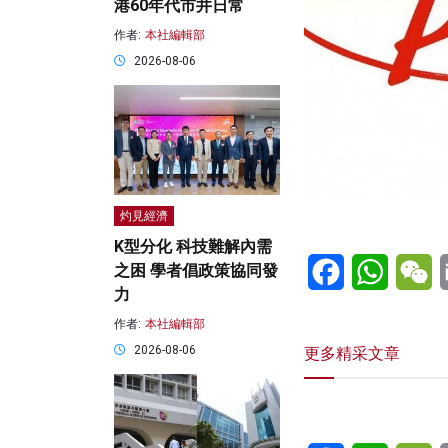
港60年代市井日常
作者:
本社編輯部
2026-08-06
灼見經濟
K型分化 科技難解內需
Facebook
WhatsA
W
之困 學者倡政策協同發
力
作者:
本社編輯部
2026-08-06
更多精采文章