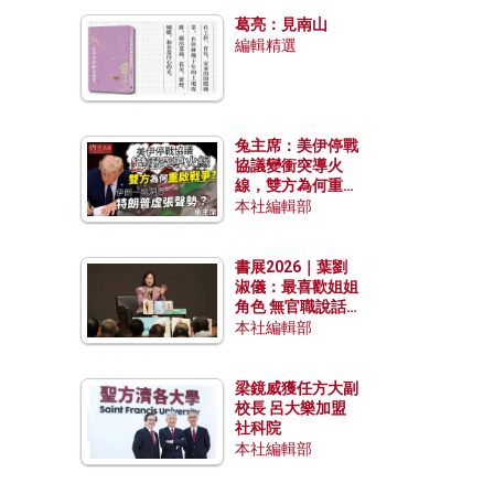
發揮穩定效用？
葛亮：見南山
編輯精選
兔主席：美伊停戰
協議變衝突導火
線，雙方為何重啟
戰爭？伊朗一早洞
本社編輯部
悉特朗普虛張聲
勢？
書展2026｜葉劉
淑儀：最喜歡姐姐
角色 無官職說話
包袱少
本社編輯部
梁鏡威獲任方大副
校長 呂大樂加盟
社科院
本社編輯部