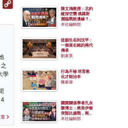
Copy
Link
陳文鴻教授：北約
縱深空襲 俄羅斯
瀕臨戰敗邊緣？中
國零部件能左右戰
本社編輯部
局走向？
從顧生岳到沈平：
一個座右銘的兩代
傳承
她
劉家美
」之
行為不檢 培育教
大學
化才能治本
陳家偉
聞
4
國際關係學者孔永
樂博士：將美伊衝
突類比越戰，兩者
文章
有何異同？中國崛
本社編輯部
起能否為全球格局