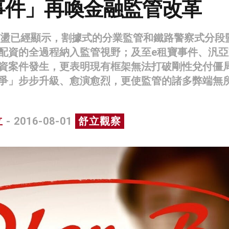
事件」再喚金融監管改革
市震盪已經顯示，割據式的分業監管和鐵路警察式分段
配資的全過程納入監管視野；及至e租寶事件、汎亞
資案件發生，更表明現有框架無法打破剛性兌付僵
爭」步步升級、愈演愈烈，更使監管的諸多弊端無
立
- 2016-08-01
舒立觀察