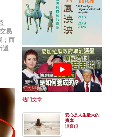
監
交易
局；而
所遁
熱門文章
安心是人生最大的
寶庫
譚寶碩