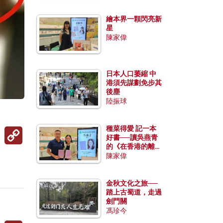
繪本界一顆閃亮新
星
陳家偉
日本人口萎縮 中
港須先謀劃免步其
後塵
陸振球
種菜得愛 記一本
Copy
Link
好書──讀吳燕青
的《在香港的離島
種菜》
陳家偉
金秋文化之旅──
踏上古蜀道，走過
劍門關
馮珍今