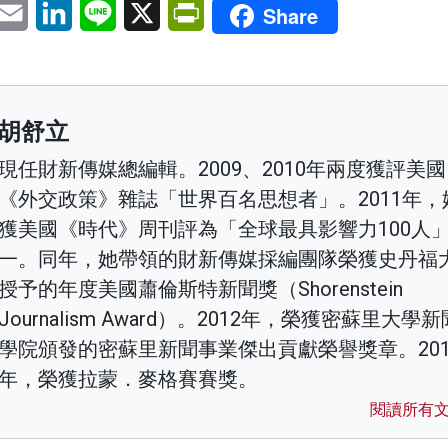
pp
eChat
Email
LinkedIn
Line
X
PrintFriendly
Share
胡舒立
現任財新傳媒總編輯。2009、2010年兩度獲評美國
《外交政策》雜誌「世界百名思想者」。2011年，
獲美國《時代》周刊評為「全球最具影響力100人
一。同年，她帶領的財新傳媒採編團隊榮獲史丹福
授予的年度美國蕭倫斯特新聞獎（Shorenstein
Journalism Award）。2012年，榮獲密蘇里大學新
學院頒發的密蘇里新聞事業傑出貢獻榮譽獎章。201
年，榮獲拉蒙．麥格賽賽獎。
閱讀所有