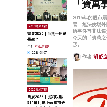
「寶萬
2015年的股
管，無法使場外
2026書展巡禮
所事件等非法集
書展2026｜百無一用是
今天的「寶萬之
書生？
形。
作者:
本社編輯部
2026-08-07
作者:
胡舒
2026書展巡禮
書展2026｜從劉以鬯
814篇刊報小品 重看香