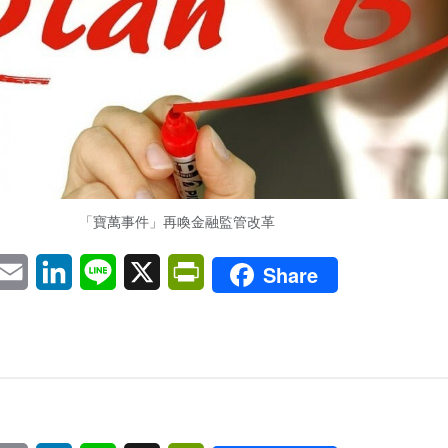
「寶萬事件」再喚金融監管改革
pp
eChat
Email
LinkedIn
Line
X
PrintFriendly
Share