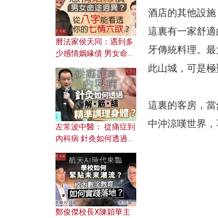
酒店的其他設施
這裏有一家舒適
曆法家侯天同：遇到多
牙傳統料理。最
少感情姻緣債 男女命途
迥異？ 從八字能看透你
此山城，可是極
的七情六欲？
這裏的客房，當
中沖涼嘆世界，
左常波中醫： 從痛症到
內科病 針灸如何透過解
筋結 精準調理身體？
鄭俊傑校長X陳穎華主