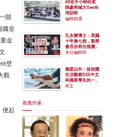
60名中小特幼老
師參與城大GenAI
培訓班
，一開
編輯精選
葡國皇
孔永樂博士：英國
又重金
十年換七相，新揆
會否步前任後塵？
文
脫歐後英國經濟為
本社編輯部
何仍然低迷？
nt壁
摘星以外：從校園
大觀
生活觀察DSE中文
科摘星學生的一點
特質
來文
推薦作家
，便起