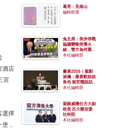
發揮穩定效用？
葛亮：見南山
編輯精選
兔主席：美伊停戰
協議變衝突導火
線，雙方為何重啟
戰爭？伊朗一早洞
本社編輯部
拉
悉特朗普虛張聲
勢？
宮酒店
書展2026｜葉劉
淑儀：最喜歡姐姐
遊三宮
角色 無官職說話
包袱少
本社編輯部
梁鏡威獲任方大副
校長 呂大樂加盟
客選擇
社科院
本社編輯部
一堡，