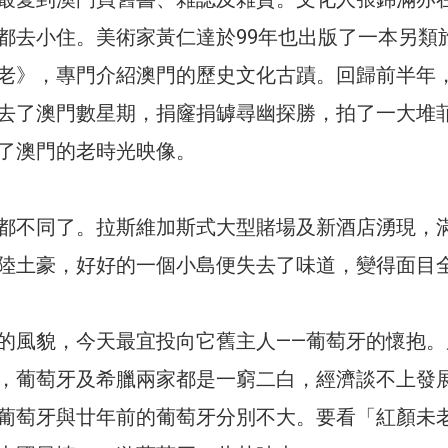
都去小住。美術家黃仁達於99年也出版了一本另類
老》，專門介紹澳門的歷史文化古蹟。回歸前半年
去了澳門數星期，捐窿捐罅尋幽探勝，拍了一大堆
了澳門的老時光映像。
都不同了。拉斯維加斯式大型賭場及新酒店湧現，
陸土豪，好好的一個小島便失去了味道，變得面目
的風貌，今天最宜投向它舊主人——葡萄牙的懷抱。
，葡萄牙及希臘兩家都是一窮二白，經濟談不上發
葡萄牙與廿年前的葡萄牙分別不大。要看「紅顏未