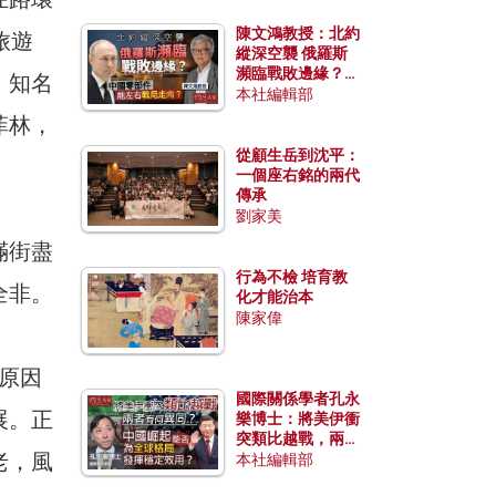
陳文鴻教授：北約
旅遊
縱深空襲 俄羅斯
瀕臨戰敗邊緣？中
，知名
國零部件能左右戰
本社編輯部
局走向？
菲林，
從顧生岳到沈平：
一個座右銘的兩代
傳承
劉家美
滿街盡
行為不檢 培育教
全非。
化才能治本
陳家偉
原因
國際關係學者孔永
展。正
樂博士：將美伊衝
突類比越戰，兩者
老，風
有何異同？中國崛
本社編輯部
起能否為全球格局