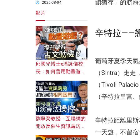
韻猶存」的航海
2026-08-04
影片
辛特拉——
葡萄牙夏季天氣
邱國光博士x潘詠儀校
長：如何善用動畫遊戲
（Sintra）
提升學習古文動機？
（Tivoli Pa
（辛特拉皇宮、
劉寧榮教授：互聯網的
辛特拉距離里斯
開放反催生資訊繭房，
一天遊，不留宿
AI能避開相同困局？如