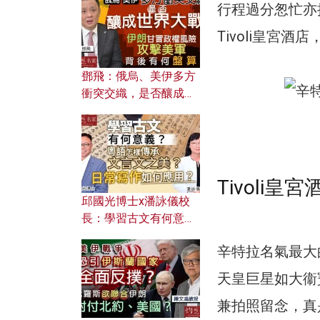
何避免遭AI演算法操
行程過分怱忙亦
控？
Tivoli皇宮
鄧飛：俄烏、美伊多方
衝突交織，是否釀成世
界大戰？ 伊朗甘冒政權
風險攻擊美軍，背後有
何盤算？
Tivoli皇宮
邱國光博士x潘詠儀校
長：學習古文有何意
義？ 粵語怎樣傳承文言
辛特拉名氣最大的酒店
文之美？ 日常寫作如何
應用？
天皇巨星如大衞
兼拍照留念，真