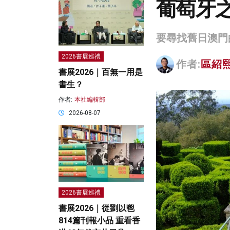
葡萄牙
要尋找舊日澳門
2026書展巡禮
作者:
區紹
書展2026｜百無一用是
書生？
作者:
本社編輯部
2026-08-07
2026書展巡禮
書展2026｜從劉以鬯
814篇刊報小品 重看香