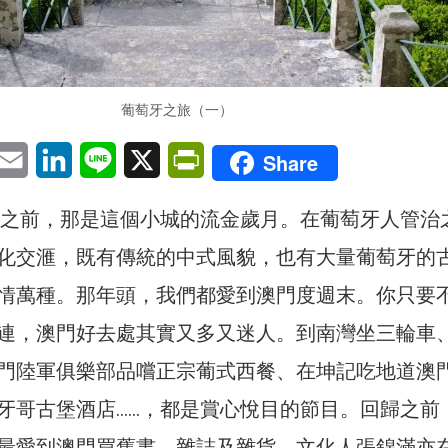
葡萄牙之旅（一）
pp
eChat
Email
LinkedIn
Line
X
PrintFriendly
Share
回歸之前，那是這個小城的流金歲月。在葡萄牙人管治
化交滙，既有傳統的中式風貌，也有大量葡萄牙的
情萬種。那年頭，我們都愛到澳門度週末。你只要
連，澳門好去處其實又多又迷人。到南灣坐三輪車
門陸軍俱樂部品嚐正宗葡式西餐、在坤記吃地道澳
牙哥古堡酒店……，都是賞心悅目的節目。回歸之前
最愛到澳門買舊書、雜誌及雜貨。文化人張錦滿亦