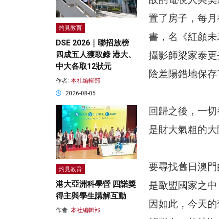
置了房子，每月
灼見教育
書，名《紅顏未
DSE 2026｜聯招放榜
攝影師梁家泰更
四成五人獲取錄 港大、
中大各取12狀元
陰差陽錯地保存
作者:
本社編輯部
2026-08-05
回歸之後，一切
是財大氣粗的大
要尋找舊日澳門
灼見教育
港大亞洲科學營 四諾獎
是歐盟國家之中
得主與學生講解互動
因如此，今天的
作者:
本社編輯部