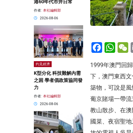
港60年代市井日常
作者:
本社編輯部
2026-08-06
Facebook
WhatsA
W
1999年澳門
灼見經濟
K型分化 科技難解內需
下，澳門東西文
之困 學者倡政策協同發
築物，可說是風
力
作者:
本社編輯部
葡京賭場一帶流
2026-08-06
教山散步、在澳
國菜、夜宿聖地
故的電視人吳昊