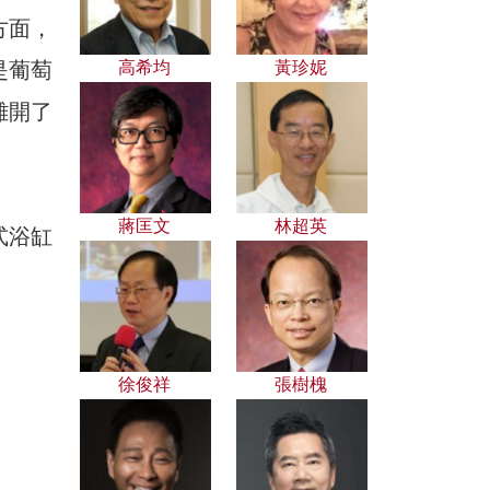
方面，
是葡萄
高希均
黃珍妮
離開了
蔣匡文
林超英
式浴缸
徐俊祥
張樹槐