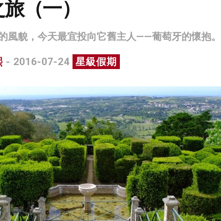
之旅（一）
的風貌，今天最宜投向它舊主人——葡萄牙的懷抱。
熙
- 2016-07-24
星級假期