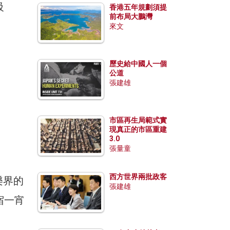
級
香港五年規劃須提
前布局大鵬灣
來文
歷史給中國人一個
公道
張建雄
市區再生局範式實
現真正的市區重建
3.0
張量童
西方世界兩批政客
娛樂界的
張建雄
宿一宵