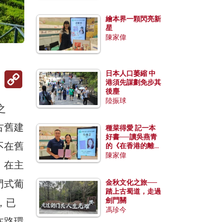
繪本界一顆閃亮新
星
陳家偉
Copy
日本人口萎縮 中
Link
港須先謀劃免步其
後塵
陸振球
之
古舊建
種菜得愛 記一本
好書──讀吳燕青
不在舊
的《在香港的離島
種菜》
陳家偉
、在主
門式葡
金秋文化之旅──
踏上古蜀道，走過
劍門關
，已
馮珍今
在路環