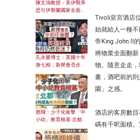
陳文鴻教授：美伊戰爭
恐引伊斯蘭國家全面反
Tivoli皇宮
撲？ 俄羅斯欲聯合伊朗
對付北約美國？
始就給人一種不
帝King Joh
將物業全面翻新，
孔永樂博士：英國十年
物。隨意走走，地
換七相，新揆會否步前
任後塵？脫歐後英國經
畫，酒吧前的則
濟為何仍然低迷？
園」之感。
酒店的客房數目
鄧飛：少子化衝擊「中
小幼」教育根基 北都如
碼有千呎面積。
何成為解決問題關鍵？