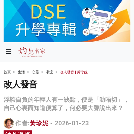
政局
教育
文化
財經
首頁
生活
心靈
潮流
改人發音 | 黃珍妮
生活
改人發音
健康
浮誇自負的年輕人有一缺點，便是「叻唔切」，
商業
自己心裏面知道便算了，何必要大聲說出來？
科技
作者:
黃珍妮
- 2026-01-23
影片