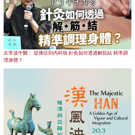
左常波中醫： 從痛症到內科病 針灸如何透過解筋結 精準調
理身體？