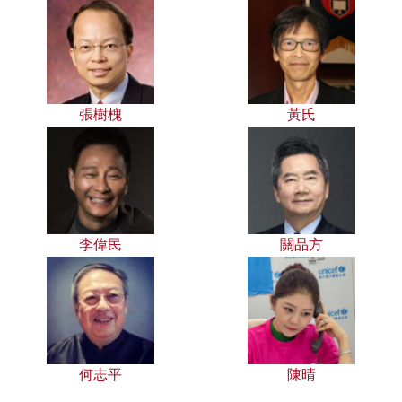
張樹槐
黃氏
李偉民
關品方
何志平
陳晴