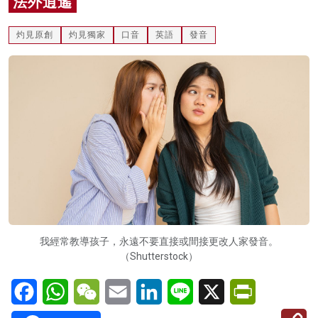
法外逍遙
名家榜
灼見原創
灼見獨家
口音
英語
發音
灼見活動
關於我們
我經常教導孩子，永遠不要直接或間接更改人家發音。
（Shutterstock）
Facebook
WhatsApp
WeChat
Email
LinkedIn
Line
X
PrintFriendl
C