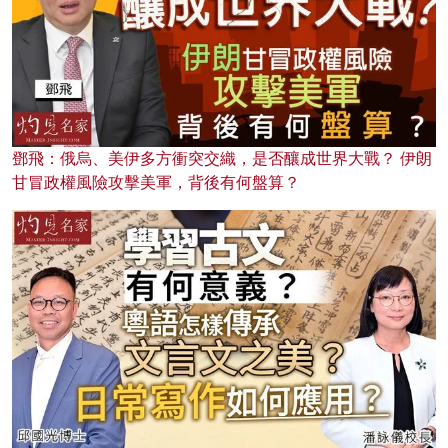
鄧飛：俄烏、美伊多方衝突交織，是否釀成世界大戰？ 伊朗
甘冒政權風險攻擊美軍，背後有何盤算？