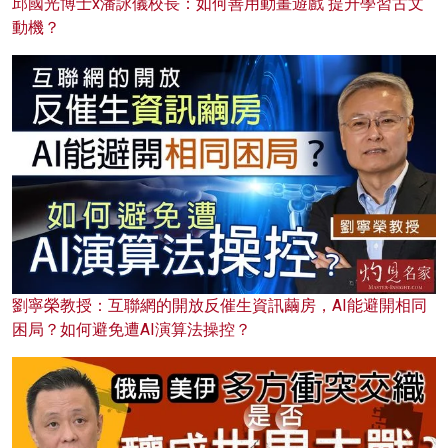
邱國光博士x潘詠儀校長：如何善用動畫遊戲 提升學習古文
動機？
劉寧榮教授：互聯網的開放反催生資訊繭房，AI能避開相同
困局？如何避免遭AI演算法操控？