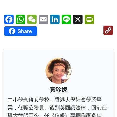
Facebook
WhatsApp
WeChat
Email
LinkedIn
Line
X
PrintFriendl
C
Share
Li
黃珍妮
中小學念修女學校，香港大學社會學系畢
業，任職公務員。後到英國讀法律，回港任
職大律師至今。任《信報》專欄作家多年。