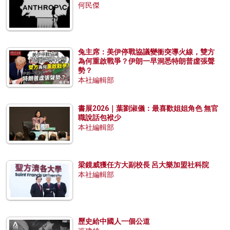
何民傑
兔主席：美伊停戰協議變衝突導火線，雙方
為何重啟戰爭？伊朗一早洞悉特朗普虛張聲
勢？
本社編輯部
書展2026｜葉劉淑儀：最喜歡姐姐角色 無官
職說話包袱少
本社編輯部
梁鏡威獲任方大副校長 呂大樂加盟社科院
本社編輯部
歷史給中國人一個公道