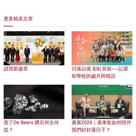
更多精采文章
譜寫新篇章
日落以後 彩虹長留──記屋
邨學校的歲月與情誼
賣了De Beers 鑽石何去何
書展2026｜廣東歌如何陪伴
從？
我們好好過日子？