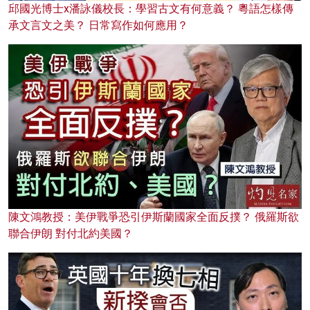
邱國光博士x潘詠儀校長：學習古文有何意義？ 粵語怎樣傳
承文言文之美？ 日常寫作如何應用？
陳文鴻教授：美伊戰爭恐引伊斯蘭國家全面反撲？ 俄羅斯欲
聯合伊朗 對付北約美國？