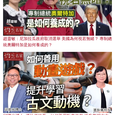
趙靈敏：尼加拉瓜政府取消選舉 美國為何視若無睹？ 專制總
統奧爾特加是如何養成的？