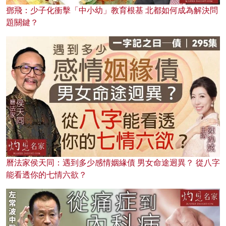
鄧飛：少子化衝擊「中小幼」教育根基 北都如何成為解決問
題關鍵？
曆法家侯天同：遇到多少感情姻緣債 男女命途迥異？ 從八字
能看透你的七情六欲？