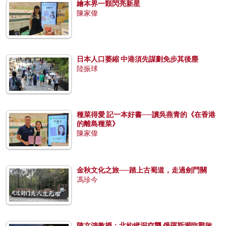
繪本界一顆閃亮新星
陳家偉
日本人口萎縮 中港須先謀劃免步其後塵
陸振球
種菜得愛 記一本好書──讀吳燕青的《在香港
的離島種菜》
陳家偉
金秋文化之旅──踏上古蜀道，走過劍門關
馮珍今
陳文鴻教授：北約縱深空襲 俄羅斯瀕臨戰敗