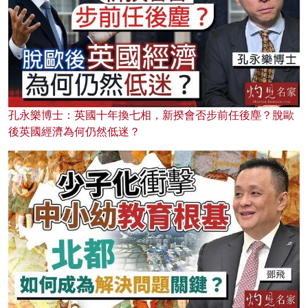
孔永樂博士：英國十年換七相，新揆會否步前任後塵？脫歐
後英國經濟為何仍然低迷？