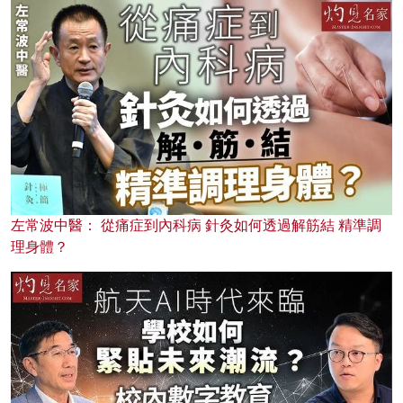
左常波中醫： 從痛症到內科病 針灸如何透過解筋結 精準調
理身體？