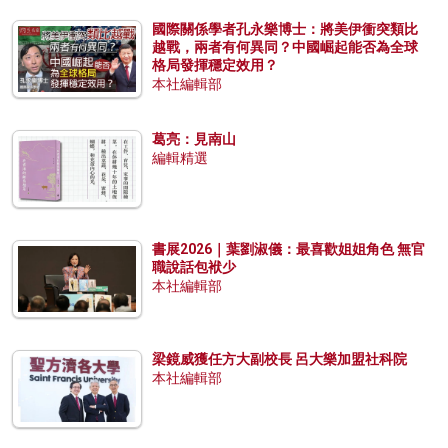
國際關係學者孔永樂博士：將美伊衝突類比
越戰，兩者有何異同？中國崛起能否為全球
格局發揮穩定效用？
本社編輯部
葛亮：見南山
編輯精選
書展2026｜葉劉淑儀：最喜歡姐姐角色 無官
職說話包袱少
本社編輯部
梁鏡威獲任方大副校長 呂大樂加盟社科院
本社編輯部