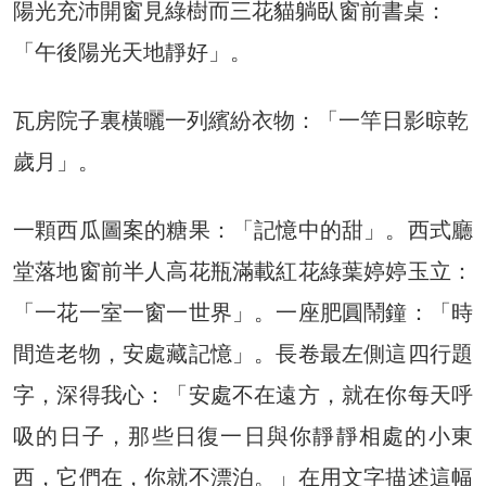
陽光充沛開窗見綠樹而三花貓躺臥窗前書桌：
「午後陽光天地靜好」。
瓦房院子裏橫曬一列繽紛衣物：「一竿日影晾乾
歲月」。
一顆西瓜圖案的糖果：「記憶中的甜」。西式廳
堂落地窗前半人高花瓶滿載紅花綠葉婷婷玉立：
「一花一室一窗一世界」。一座肥圓鬧鐘：「時
間造老物，安處藏記憶」。長卷最左側這四行題
字，深得我心：「安處不在遠方，就在你每天呼
吸的日子，那些日復一日與你靜靜相處的小東
西，它們在，你就不漂泊。」在用文字描述這幅