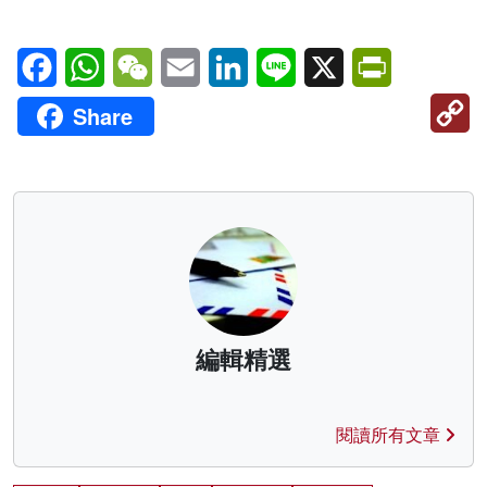
Facebook
WhatsApp
WeChat
Email
LinkedIn
Line
X
PrintFriendl
C
Share
Li
編輯精選
閱讀所有文章