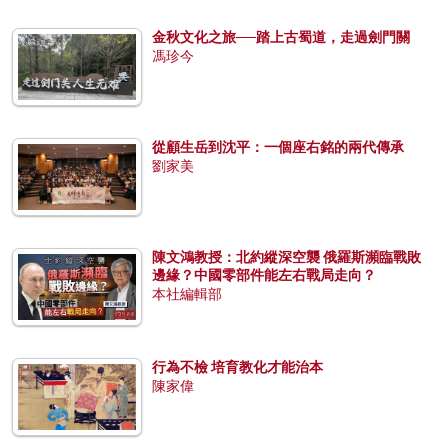
金秋文化之旅──踏上古蜀道，走過劍門關
馮珍今
從顧生岳到沈平：一個座右銘的兩代傳承
劉家美
陳文鴻教授：北約縱深空襲 俄羅斯瀕臨戰敗
邊緣？中國零部件能左右戰局走向？
本社編輯部
行為不檢 培育教化才能治本
陳家偉