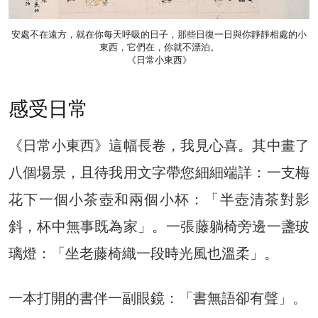
安處不在遠方，就在你每天呼吸的日子，那些日復一日與你靜靜相處的小
東西，它們在，你就不漂泊。
《日常小東西》
感受日常
《日常小東西》這幅長卷，我見心喜。其中畫了
八個場景，且待我用文字帶您細細端詳：一支梅
花下一個小茶壺和兩個小杯：「半壺清茶對影
斜，杯中無事既為家」。一張藤躺椅旁邊一盞玻
璃燈：「坐老藤椅織一段時光風也溫柔」。
一本打開的書伴一副眼鏡：「書無語卻有聲」。