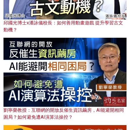
邱國光博士x潘詠儀校長：如何善用動畫遊戲 提升學習古文
動機？
劉寧榮教授：互聯網的開放反催生資訊繭房，AI能避開相同
困局？如何避免遭AI演算法操控？