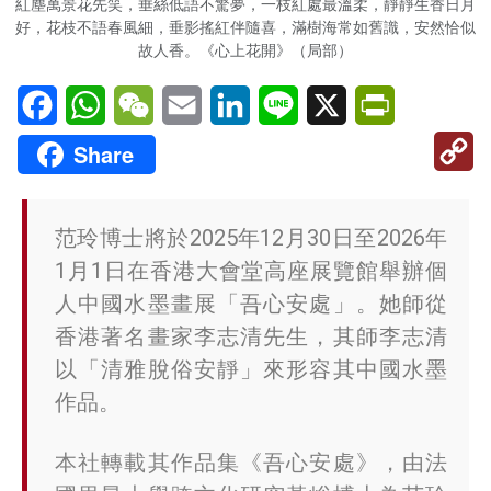
紅塵萬景花先笑，垂絲低語不驚夢，一枝紅處最溫柔，靜靜生香日月
好，花枝不語春風細，垂影搖紅伴隨喜，滿樹海常如舊識，安然恰似
故人香。《心上花開》（局部）
Facebook
WhatsApp
WeChat
Email
LinkedIn
Line
X
PrintFriendl
C
Share
Li
范玲博士將於2025年12月30日至2026年
1月1日在香港大會堂高座展覽館舉辦個
人中國水墨畫展「吾心安處」。她師從
香港著名畫家李志清先生，其師李志清
以「清雅脫俗安靜」來形容其中國水墨
作品。
本社轉載其作品集《吾心安處》，由法