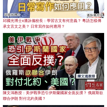
邱國光博士x潘詠儀校長：學習古文有何意義？ 粵語怎樣傳
承文言文之美？ 日常寫作如何應用？
陳文鴻教授：美伊戰爭恐引伊斯蘭國家全面反撲？ 俄羅斯欲
聯合伊朗 對付北約美國？