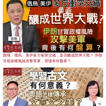
鄧飛：俄烏、美伊多方衝突交織，是否釀成世界大戰？ 伊朗
甘冒政權風險攻擊美軍，背後有何盤算？