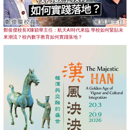
鄭俊傑校長X陳穎華主任：航天AI時代來臨 學校如何緊貼未
來潮流？校內數字教育如何實踐落地？