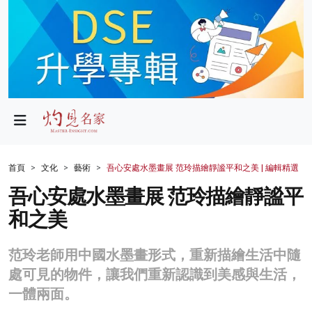
政局
教育
文化
財經
首頁
文化
藝術
吾心安處水墨畫展 范玲描繪靜謐平和之美 | 編輯精選
生活
吾心安處水墨畫展 范玲描繪靜謐平
和之美
健康
商業
范玲老師用中國水墨畫形式，重新描繪生活中隨
處可見的物件，讓我們重新認識到美感與生活，
科技
一體兩面。
影片