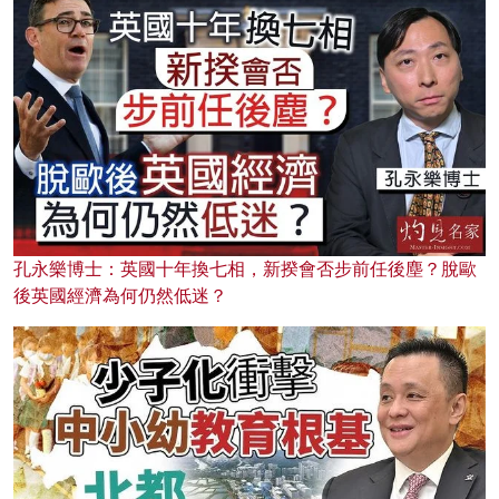
孔永樂博士：英國十年換七相，新揆會否步前任後塵？脫歐
後英國經濟為何仍然低迷？