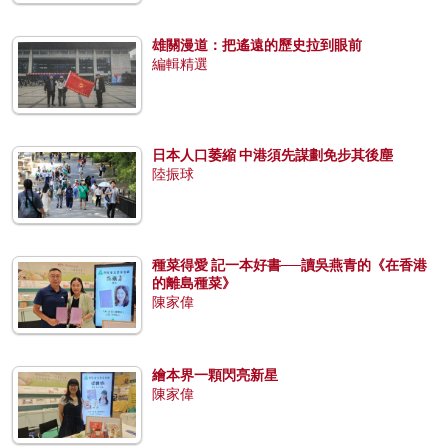
雄關漫道：把遙遠的歷史拉到眼前
編輯精選
日本人口萎縮 中港須先謀劃免步其後塵
陸振球
種菜得愛 記一本好書──讀吳燕青的《在香港
的離島種菜》
陳家偉
繪本界一顆閃亮新星
陳家偉