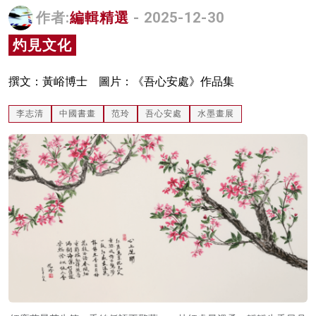
作者:
編輯精選
- 2025-12-30
名家榜
灼見文化
灼見活動
關於我們
撰文：黃峪博士 圖片：《吾心安處》作品集
李志清
中國書畫
范玲
吾心安處
水墨畫展