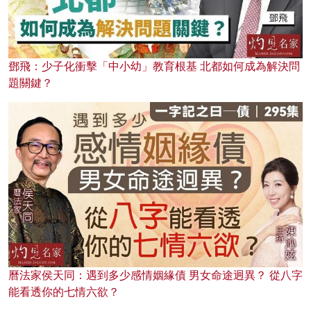
鄧飛：少子化衝擊「中小幼」教育根基 北都如何成為解決問
題關鍵？
曆法家侯天同：遇到多少感情姻緣債 男女命途迥異？ 從八字
能看透你的七情六欲？