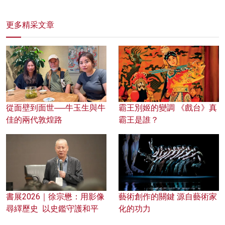
更多精采文章
從面壁到面世──牛玉生與牛
霸王別姬的變調 《戲台》真
佳的兩代敦煌路
霸王是誰？
書展2026｜徐宗懋：用影像
藝術創作的關鍵 源自藝術家
尋繹歷史 以史鑑守護和平
化的功力