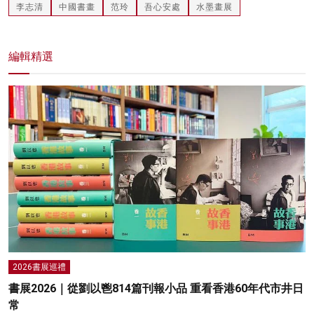
李志清
中國書畫
范玲
吾心安處
水墨畫展
編輯精選
2026書展巡禮
書展2026｜從劉以鬯814篇刊報小品 重看香港60年代市井日
常