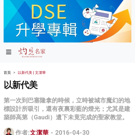
政局
教育
文化
財經
首頁
以新代美 | 文潔華
生活
以新代美
健康
第一次到巴塞隆拿的時候，立時被城市魔幻的地
商業
標設計所吸引，還有夜裏彩藍的燈光；尤其是建
築師高第（Gaudi）遺下未竟完成的聖家教堂。
科技
影片
作者:
文潔華
- 2016-04-30