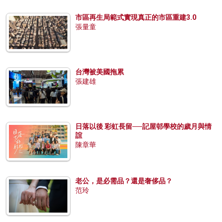
市區再生局範式實現真正的市區重建3.0
張量童
台灣被美國拖累
張建雄
日落以後 彩虹長留──記屋邨學校的歲月與情
誼
陳章華
老公，是必需品？還是奢侈品？
范玲