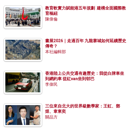
教育軟實力賦能港五年規劃 建構全面國際教
育樞紐
陳偉倫
書展2026｜走過百年 九龍寨城如何延續歷史
傳奇？
本社編輯部
香港陸上公共交通有趣歷史：我從白牌車坐
到網約車 從紅van坐到邨巴
李偉民
三位來自北大的世界級數學家：王虹、鄧
煜、韋東奕
關品方