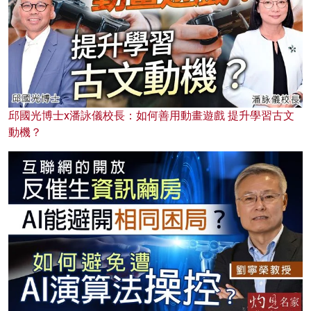
邱國光博士x潘詠儀校長：如何善用動畫遊戲 提升學習古文
動機？