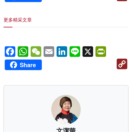
更多精采文章
Facebook
WhatsApp
WeChat
Email
LinkedIn
Line
X
PrintFriendl
C
Share
Li
文潔華