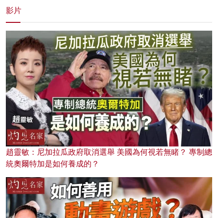
影片
趙靈敏：尼加拉瓜政府取消選舉 美國為何視若無睹？ 專制總
統奧爾特加是如何養成的？