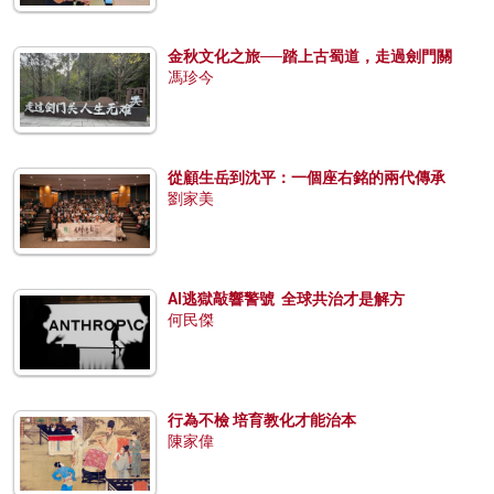
金秋文化之旅──踏上古蜀道，走過劍門關
馮珍今
從顧生岳到沈平：一個座右銘的兩代傳承
劉家美
AI逃獄敲響警號 全球共治才是解方
何民傑
行為不檢 培育教化才能治本
陳家偉