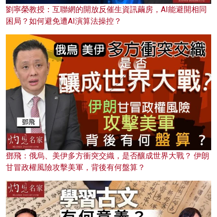
劉寧榮教授：互聯網的開放反催生資訊繭房，AI能避開相同
困局？如何避免遭AI演算法操控？
鄧飛：俄烏、美伊多方衝突交織，是否釀成世界大戰？ 伊朗
甘冒政權風險攻擊美軍，背後有何盤算？