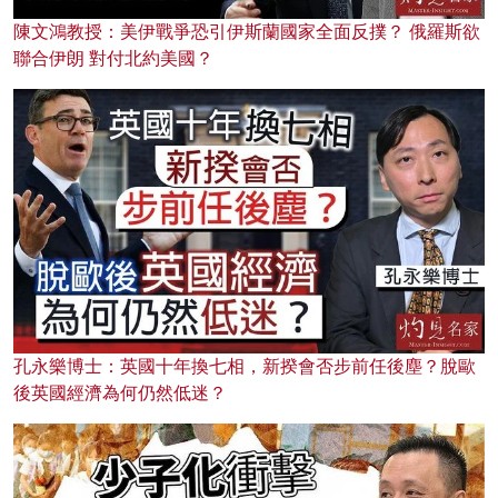
陳文鴻教授：美伊戰爭恐引伊斯蘭國家全面反撲？ 俄羅斯欲
聯合伊朗 對付北約美國？
孔永樂博士：英國十年換七相，新揆會否步前任後塵？脫歐
後英國經濟為何仍然低迷？