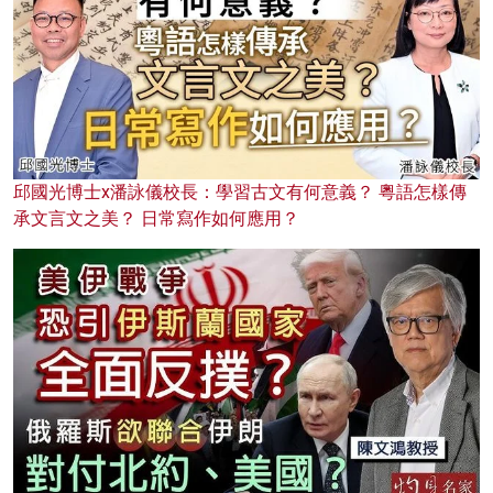
邱國光博士x潘詠儀校長：學習古文有何意義？ 粵語怎樣傳
承文言文之美？ 日常寫作如何應用？