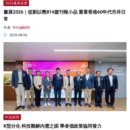
2026書展巡禮
書展2026｜從劉以鬯814篇刊報小品 重看香港60年代市井日
常
作者:
本社編輯部
2026-08-06
灼見經濟
K型分化 科技難解內需之困 學者倡政策協同發力