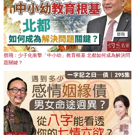
鄧飛：少子化衝擊「中小幼」教育根基 北都如何成為解決問
題關鍵？