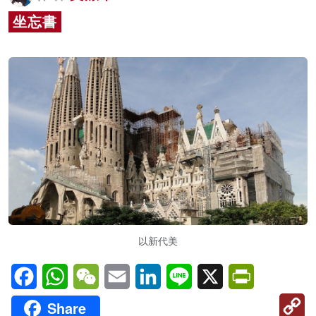
名家榜
坐忘書
灼見活動
關於我們
以新代美
Facebook
WhatsApp
WeChat
Email
LinkedIn
Line
X
PrintFriendl
C
Share
Li