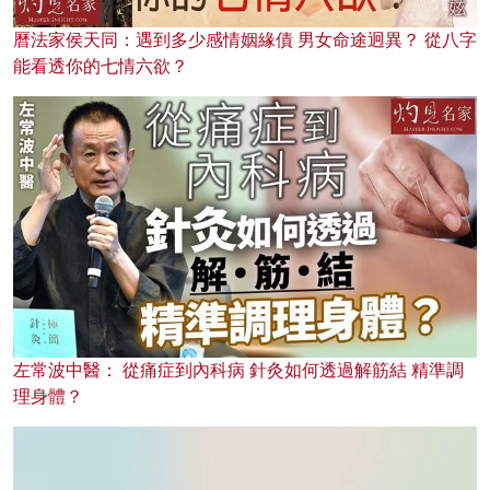
曆法家侯天同：遇到多少感情姻緣債 男女命途迥異？ 從八字
能看透你的七情六欲？
左常波中醫： 從痛症到內科病 針灸如何透過解筋結 精準調
理身體？