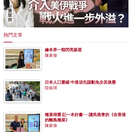
熱門文章
繪本界一顆閃亮新星
陳家偉
日本人口萎縮 中港須先謀劃免步其後塵
陸振球
種菜得愛 記一本好書──讀吳燕青的《在香港
的離島種菜》
陳家偉