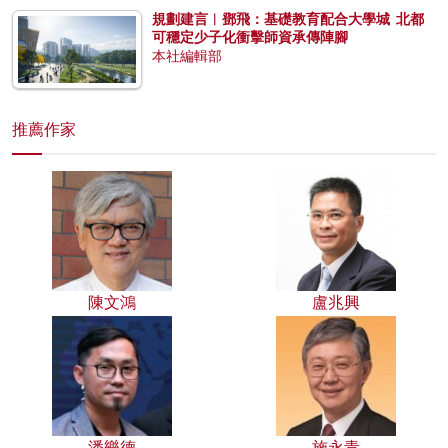
規劃建言︱鄧飛：基礎教育配合大學城 北都
可穩定少子化衝擊師資承傳陣腳
本社編輯部
推薦作家
陳文鴻
盧兆興
潘樂德
施永青