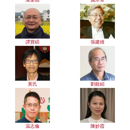
譚寶碩
張建雄
黃氏
劉銳紹
温志倫
陳妙霞