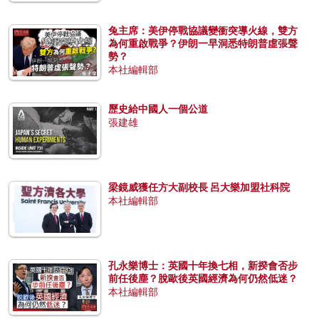
兔主席：美伊停戰協議變衝突導火線，雙方
為何重啟戰爭？伊朗一早洞悉特朗普虛張聲
勢？
本社編輯部
歷史給中國人一個公道
張建雄
梁鏡威獲任方大副校長 呂大樂加盟社科院
本社編輯部
孔永樂博士：英國十年換七相，新揆會否步
前任後塵？脫歐後英國經濟為何仍然低迷？
本社編輯部