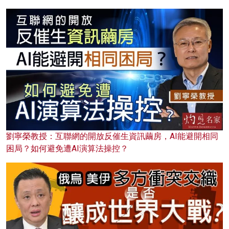
劉寧榮教授：互聯網的開放反催生資訊繭房，AI能避開相同
困局？如何避免遭AI演算法操控？