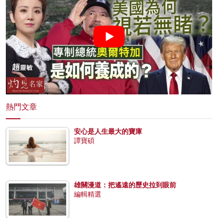
熱門文章
安心是人生最大的寶庫
譚寶碩
雄關漫道：把遙遠的歷史拉到眼前
編輯精選