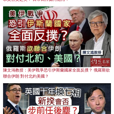
陳文鴻教授：美伊戰爭恐引伊斯蘭國家全面反撲？ 俄羅斯欲
聯合伊朗 對付北約美國？