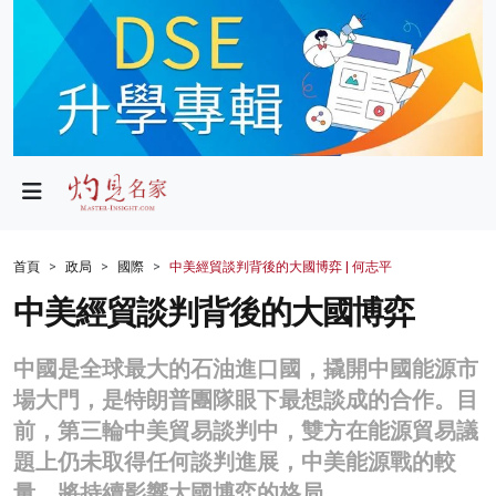
政局
教育
文化
財經
首頁
政局
國際
中美經貿談判背後的大國博弈 | 何志平
生活
中美經貿談判背後的大國博弈
健康
中國是全球最大的石油進口國，撬開中國能源市
商業
場大門，是特朗普團隊眼下最想談成的合作。目
前，第三輪中美貿易談判中，雙方在能源貿易議
科技
題上仍未取得任何談判進展，中美能源戰的較
影片
量，將持續影響大國博弈的格局。