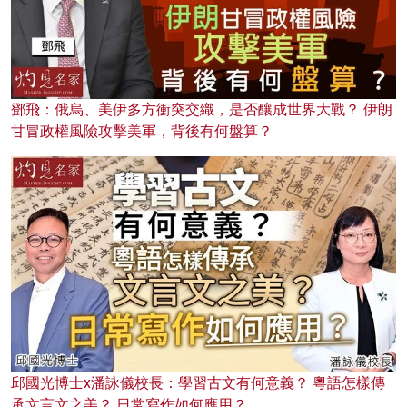
鄧飛：俄烏、美伊多方衝突交織，是否釀成世界大戰？ 伊朗
甘冒政權風險攻擊美軍，背後有何盤算？
邱國光博士x潘詠儀校長：學習古文有何意義？ 粵語怎樣傳
承文言文之美？ 日常寫作如何應用？