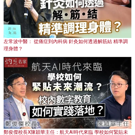
左常波中醫： 從痛症到內科病 針灸如何透過解筋結 精準調
理身體？
鄭俊傑校長X陳穎華主任：航天AI時代來臨 學校如何緊貼未