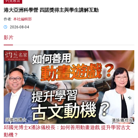
灼見教育
港大亞洲科學營 四諾獎得主與學生講解互動
作者:
本社編輯部
2026-08-04
影片
邱國光博士x潘詠儀校長：如何善用動畫遊戲 提升學習古文
動機？