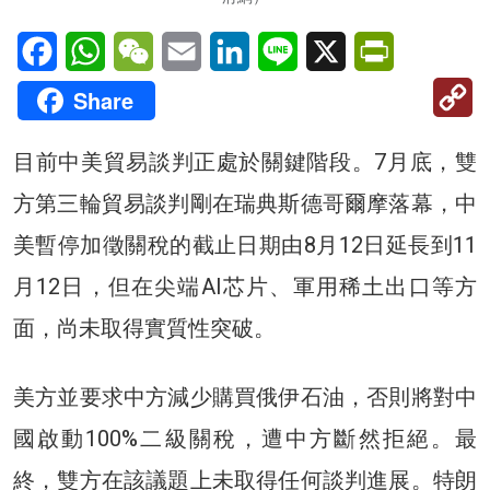
Facebook
WhatsApp
WeChat
Email
LinkedIn
Line
X
PrintFriendl
C
Share
Li
目前中美貿易談判正處於關鍵階段。7月底，雙
方第三輪貿易談判剛在瑞典斯德哥爾摩落幕，中
美暫停加徵關稅的截止日期由8月12日延長到11
月12日，但在尖端AI芯片、軍用稀土出口等方
面，尚未取得實質性突破。
美方並要求中方減少購買俄伊石油，否則將對中
國啟動100%二級關稅，遭中方斷然拒絕。最
終，雙方在該議題上未取得任何談判進展。特朗