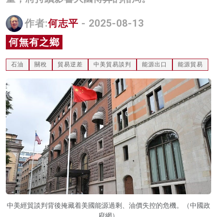
名家榜
作者:
何志平
- 2025-08-13
灼見活動
何無有之鄉
關於我們
石油
關稅
貿易逆差
中美貿易談判
能源出口
能源貿易
中美經貿談判背後掩藏着美國能源過剩、油價失控的危機。（中國政
府網）