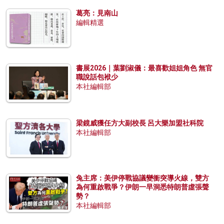
葛亮：見南山
編輯精選
書展2026｜葉劉淑儀：最喜歡姐姐角色 無官
職說話包袱少
本社編輯部
梁鏡威獲任方大副校長 呂大樂加盟社科院
本社編輯部
兔主席：美伊停戰協議變衝突導火線，雙方
為何重啟戰爭？伊朗一早洞悉特朗普虛張聲
勢？
本社編輯部