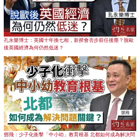
孔永樂博士：英國十年換七相，新揆會否步前任後塵？脫歐
後英國經濟為何仍然低迷？
鄧飛：少子化衝擊「中小幼」教育根基 北都如何成為解決問