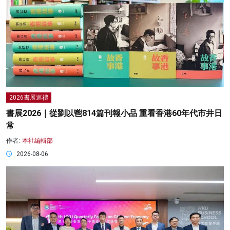
2026書展巡禮
書展2026｜從劉以鬯814篇刊報小品 重看香港60年代市井日
常
作者:
本社編輯部
2026-08-06