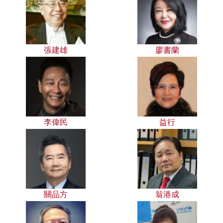
張建雄
廖書蘭
李偉民
益行
關品方
翁港成