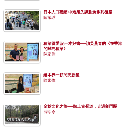
日本人口萎縮 中港須先謀劃免步其後塵
陸振球
種菜得愛 記一本好書──讀吳燕青的《在香港
的離島種菜》
陳家偉
繪本界一顆閃亮新星
陳家偉
金秋文化之旅──踏上古蜀道，走過劍門關
馮珍今