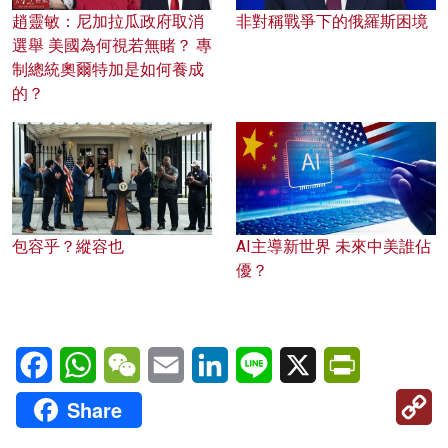
趙靈敏：尼加拉瓜政府取消
非對稱戰爭下的俄羅斯困境
選舉 美國為何視若無睹？ 專
制總統奧爾特加是如何養成
的？
包容乎？縱容也
AI主導新世界 未來中美誰佔
優？
Facebook
WhatsApp
WeChat
Email
LinkedIn
Line
X
PrintFriendl
C
Share
Li