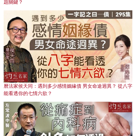
題關鍵？
曆法家侯天同：遇到多少感情姻緣債 男女命途迥異？ 從八字
能看透你的七情六欲？