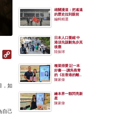
雄關漫道：把遙遠
的歷史拉到眼前
編輯精選
日本人口萎縮 中
港須先謀劃免步其
後塵
Copy
陸振球
Link
種菜得愛 記一本
好書──讀吳燕青
的《在香港的離島
種菜》
陳家偉
目，如
繪本界一顆閃亮新
星
陳家偉
為自己