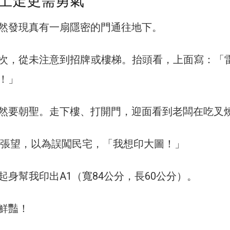
上走更需勇氣
然發現真有一扇隱密的門通往地下。
次，從未注意到招牌或樓梯。抬頭看，上面寫：「
！」
然要朝聖。走下樓、打開門，迎面看到老闆在吃叉
右張望，以為誤闖民宅，「我想印大圖！」
起身幫我印出A1（寬84公分，長60公分）。
鮮豔！