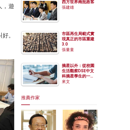
西方世界兩批政客
人，遊
張建雄
市區再生局範式實
叫好。
現真正的市區重建
3.0
張量童
摘星以外：從校園
生活觀察DSE中文
科摘星學生的一點
特質
來文
推薦作家