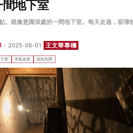
一間地下室
點。就像意識深處的一間地下室。每天走過，卻渾
華
- 2025-08-01
王文華專欄
地下室
盲點桌遊
認知失調