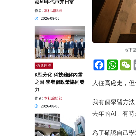
港60年代市井日常
作者:
本社編輯部
2026-08-06
地下室
Facebook
WhatsA
W
灼見經濟
K型分化 科技難解內需
之困 學者倡政策協同發
人往高處走，但
力
作者:
本社編輯部
我有個學習方法
2026-08-06
去年的AI。有
為了確認自己學