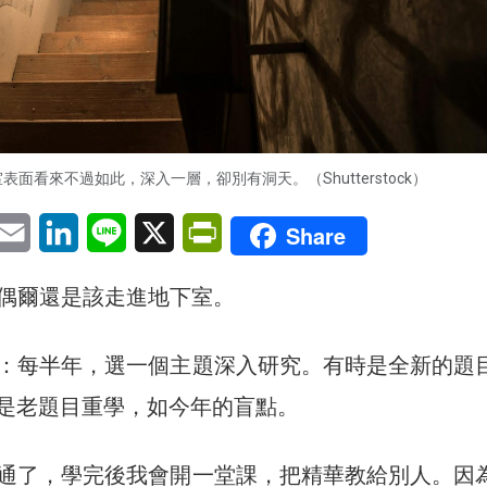
表面看來不過如此，深入一層，卻別有洞天。（Shutterstock）
pp
eChat
Email
LinkedIn
Line
X
PrintFriendly
Share
偶爾還是該走進地下室。
：每半年，選一個主題深入研究。有時是全新的題
時是老題目重學，如今年的盲點。
通了，學完後我會開一堂課，把精華教給別人。因