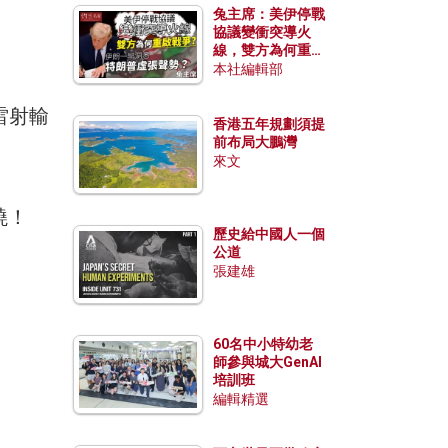
兔主席：美伊停戰
協議變衝突導火
線，雙方為何重啟
戰爭？伊朗一早洞
本社編輯部
悉特朗普虛張聲
勢？
雷射輸
香港五年規劃須提
前布局大鵬灣
來文
燒！
歷史給中國人一個
公道
張建雄
60名中小特幼老
師參與城大GenAI
培訓班
編輯精選