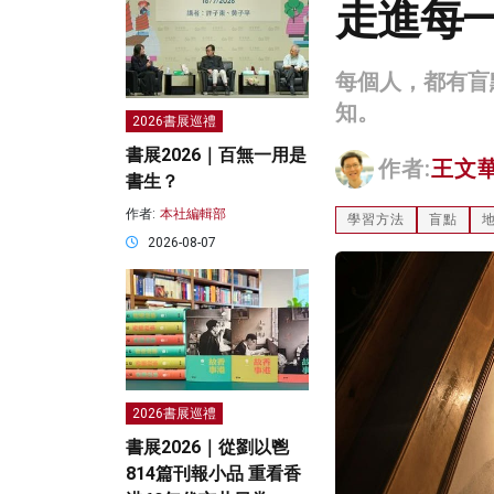
走進每
每個人，都有盲
知。
2026書展巡禮
書展2026｜百無一用是
作者:
王文
書生？
作者:
本社編輯部
學習方法
盲點
2026-08-07
2026書展巡禮
書展2026｜從劉以鬯
814篇刊報小品 重看香