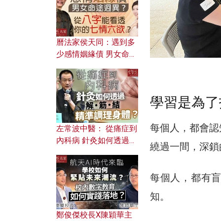
曆法家侯天同：遇到多
少感情姻緣債 男女命途
迥異？ 從八字能看透你
的七情六欲？
學習是為了
每個人，都會認
左常波中醫： 從痛症到
內科病 針灸如何透過解
繞過一間，深鎖
筋結 精準調理身體？
每個人，都有
知。
鄭俊傑校長X陳穎華主