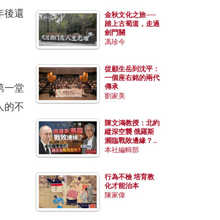
年後還
金秋文化之旅──
踏上古蜀道，走過
劍門關
馮珍今
從顧生岳到沈平：
一個座右銘的兩代
第一堂
傳承
劉家美
人的不
陳文鴻教授：北約
縱深空襲 俄羅斯
瀕臨戰敗邊緣？中
國零部件能左右戰
本社編輯部
局走向？
行為不檢 培育教
化才能治本
陳家偉