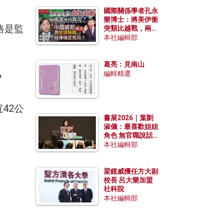
國際關係學者孔永
樂博士：將美伊衝
格是監
突類比越戰，兩者
有何異同？中國崛
本社編輯部
起能否為全球格局
發揮穩定效用？
葛亮：見南山
編輯精選
？
42公
書展2026｜葉劉
淑儀：最喜歡姐姐
角色 無官職說話
包袱少
本社編輯部
梁鏡威獲任方大副
校長 呂大樂加盟
社科院
本社編輯部