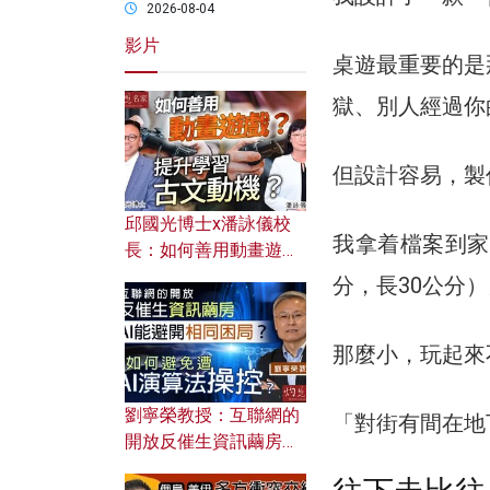
2026-08-04
影片
桌遊最重要的是
獄、別人經過你
但設計容易，製
邱國光博士x潘詠儀校
我拿着檔案到家
長：如何善用動畫遊戲
提升學習古文動機？
分，長30公分
那麼小，玩起來
劉寧榮教授：互聯網的
「對街有間在地
開放反催生資訊繭房，
AI能避開相同困局？如