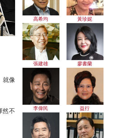
高希均
黃珍妮
張建雄
廖書蘭
。就像
李偉民
益行
渾然不