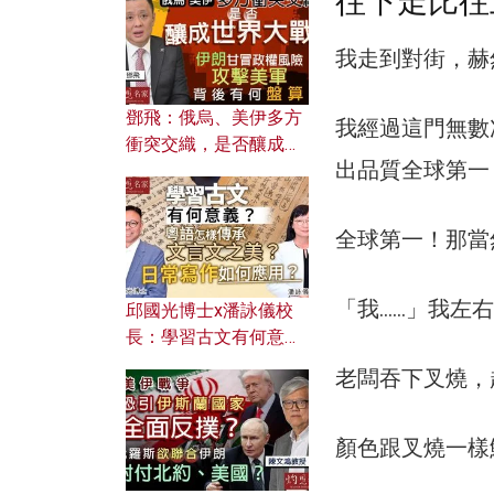
往下走比往
何避免遭AI演算法操
控？
我走到對街，赫
鄧飛：俄烏、美伊多方
我經過這門無數
衝突交織，是否釀成世
出品質全球第一
界大戰？ 伊朗甘冒政權
風險攻擊美軍，背後有
何盤算？
全球第一！那當
「我……」我左
邱國光博士x潘詠儀校
長：學習古文有何意
義？ 粵語怎樣傳承文言
老闆吞下叉燒，
文之美？ 日常寫作如何
應用？
顏色跟叉燒一樣