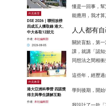
懂是一回事，幫
灼見教育
能應用，我才算
DSE 2026｜聯招放榜
四成五人獲取錄 港大、
人人都有自
中大各取12狀元
作者:
本社編輯部
關於盲點，第一
2026-08-05
課，就講「認知
同想法之間相衝
這些年，經歷過
灼見教育
港大亞洲科學營 四諾獎
學到後期，開始
得主與學生講解互動
作者:
本社編輯部
我設計了一款「