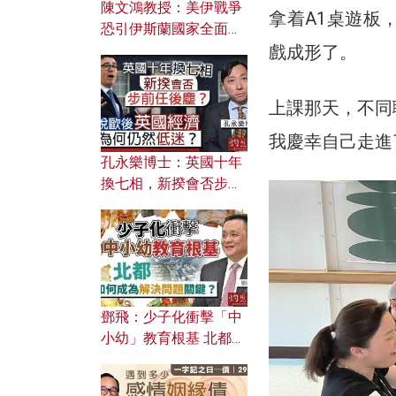
陳文鴻教授：美伊戰爭
拿着A1桌遊板
恐引伊斯蘭國家全面反
撲？ 俄羅斯欲聯合伊朗
戲成形了。
對付北約美國？
上課那天，不同
我慶幸自己走進
孔永樂博士：英國十年
換七相，新揆會否步前
任後塵？脫歐後英國經
濟為何仍然低迷？
鄧飛：少子化衝擊「中
小幼」教育根基 北都如
何成為解決問題關鍵？