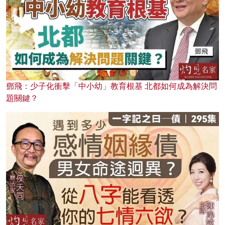
鄧飛：少子化衝擊「中小幼」教育根基 北都如何成為解決問
題關鍵？