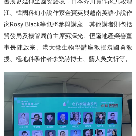
書展更延伸至國際語境，
日本芥川賞作家
九段理
江、韓國科幻
小說
作家金寶英與越南英語
小說
作
家Rosy Black等也將參與講座。其他講者則包括
貿發局及機管局前主席蘇澤光、恆隆地產榮譽董
事長陳啟宗、港大微生物學講座教授袁國勇教
授、極地科學作者李樂詩博士、藝人吳文忻等。