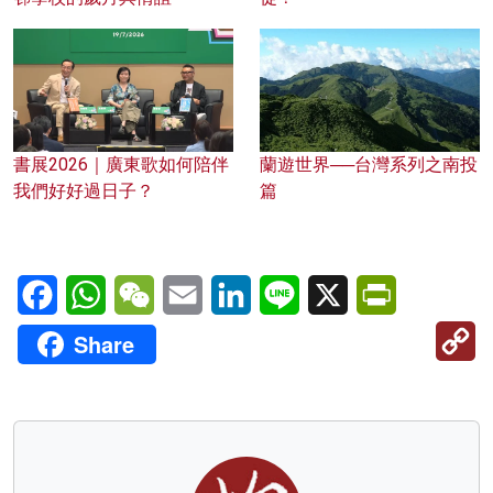
蘭遊世界──台灣系列之南投
書展2026｜廣東歌如何陪伴
篇
我們好好過日子？
Facebook
WhatsApp
WeChat
Email
LinkedIn
Line
X
PrintFriendl
C
Share
Li