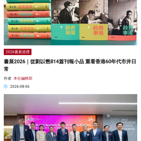
2026書展巡禮
書展2026｜從劉以鬯814篇刊報小品 重看香港60年代市井日
常
作者:
本社編輯部
2026-08-06