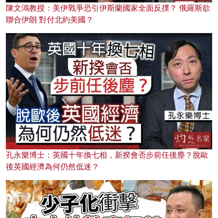
陳文鴻教授：美伊戰爭恐引伊斯蘭國家全面反撲？ 俄羅斯欲
聯合伊朗 對付北約美國？
孔永樂博士：英國十年換七相，新揆會否步前任後塵？脫歐
後英國經濟為何仍然低迷？