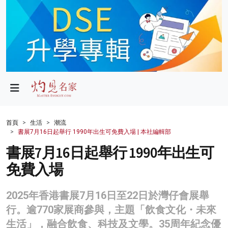
政局
教育
文化
財經
首頁
生活
潮流
書展7月16日起舉行 1990年出生可免費入場 | 本社編輯部
生活
書展7月16日起舉行 1990年出生可
健康
免費入場
商業
2025年香港書展7月16日至22日於灣仔會展舉
科技
行。逾770家展商參與，主題「飲食文化・未來
影片
生活」，融合飲食、科技及文學。35周年紀念優