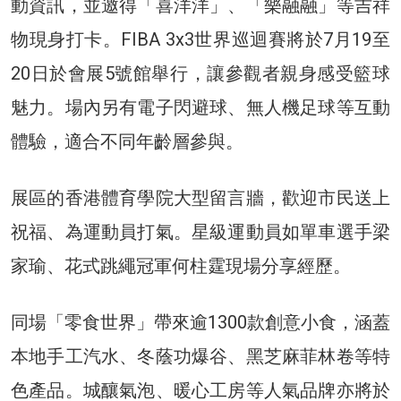
動資訊，並邀得「喜洋洋」、「樂融融」等吉祥
物現身打卡。FIBA 3x3世界巡迴賽將於7月19至
20日於會展5號館舉行，讓參觀者親身感受籃球
魅力。場內另有電子閃避球、無人機足球等互動
體驗，適合不同年齡層參與。
展區的香港體育學院大型留言牆，歡迎市民送上
祝福、為運動員打氣。星級運動員如單車選手梁
家瑜、花式跳繩冠軍何柱霆現場分享經歷。
同場「零食世界」帶來逾1300款創意小食，涵蓋
本地手工汽水、冬蔭功爆谷、黑芝麻菲林卷等特
色產品。城釀氣泡、暖心工房等人氣品牌亦將於