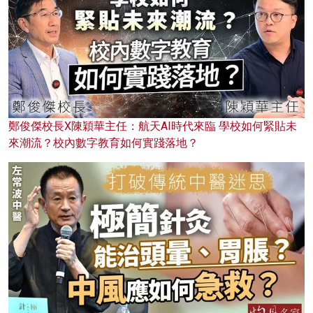
鄭俊傑校長X陳穎華主任：航天AI時代來臨 學校如何緊貼未
來潮流？校內數字教育如何實踐落地？