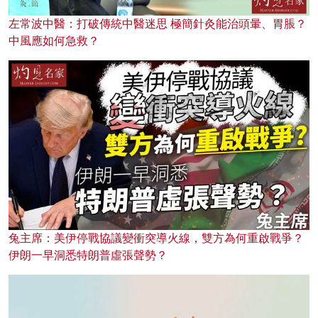
左常波中醫：打破傳統中醫迷思 極簡針灸能治頭暈、胃脹？
中風應如何急救？
兔主席：美伊停戰協議變衝突導火線，雙方為何重啟戰爭？
伊朗一早洞悉特朗普虛張聲勢？