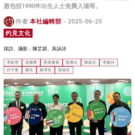
惠包括1990年出生人士免費入場等。
名家榜
灼見活動
作者:
本社編輯部
- 2025-06-25
灼見文化
關於我們
採訪、攝影：陳芷潁、吳詠詩
李歐梵
袁國勇
香港書展
龍應台
陳啟宗
李樂詩
許子東
嚴浩
蘇澤光
張淑芬