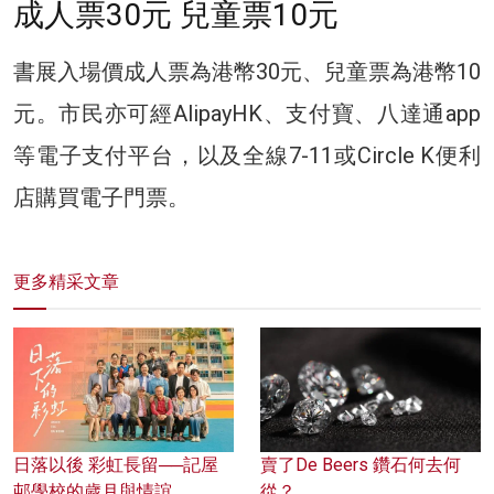
成人票30元 兒童票10元
書展入場價成人票為港幣30元、兒童票為港幣10
元。市民亦可經AlipayHK、支付寶、八達通app
等電子支付平台，以及全線7-11或Circle K便利
店購買電子門票。
更多精采文章
日落以後 彩虹長留──記屋
賣了De Beers 鑽石何去何
邨學校的歲月與情誼
從？