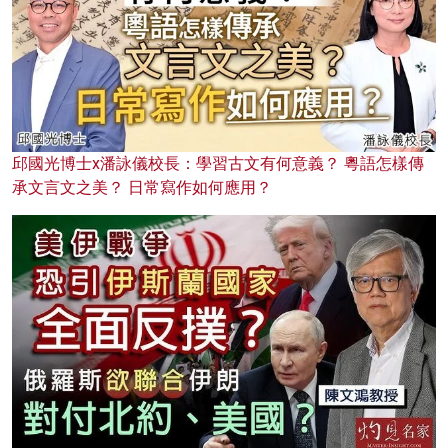
邱國光博士x潘詠儀校長：學習古文有何意義？ 粵語怎樣傳
承文言文之美？ 日常寫作如何應用？