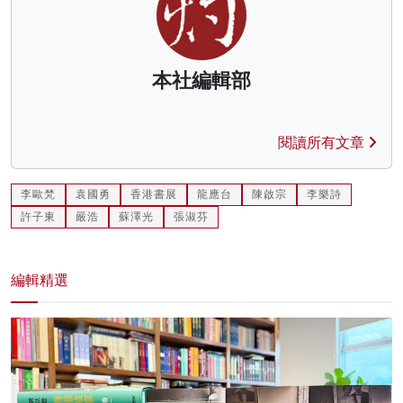
本社編輯部
閱讀所有文章
李歐梵
袁國勇
香港書展
龍應台
陳啟宗
李樂詩
許子東
嚴浩
蘇澤光
張淑芬
編輯精選