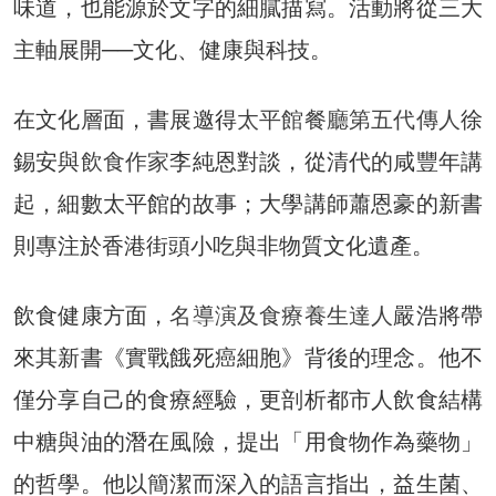
味道，也能源於文字的細膩描寫。活動將從三大
主軸展開──文化、健康與科技。
在文化層面，書展邀得
太平館餐廳第五代傳人
徐
錫安與
飲食作家
李純恩對談，從清代的咸豐年講
起，細數太平館的故事；大學講師蕭恩豪的新書
則專注於香港街頭小吃與非物質文化遺產。
飲食健康方面，
名導演及食療養生達人
嚴浩將帶
來其新書《實戰餓死癌細胞》背後的理念。他不
僅分享自己的食療經驗，更剖析都市人飲食結構
中糖與油的潛在風險，提出「用食物作為藥物」
的哲學。他以簡潔而深入的語言指出，益生菌、