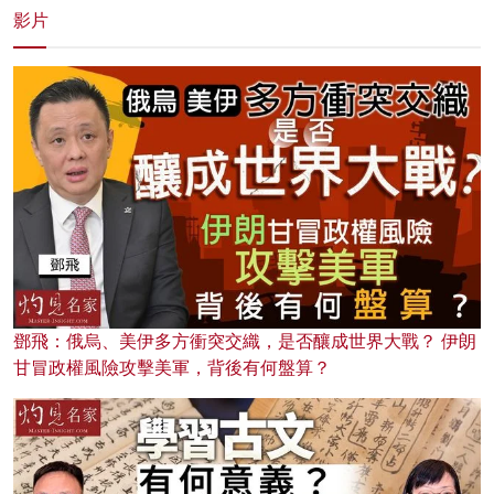
影片
鄧飛：俄烏、美伊多方衝突交織，是否釀成世界大戰？ 伊朗
甘冒政權風險攻擊美軍，背後有何盤算？