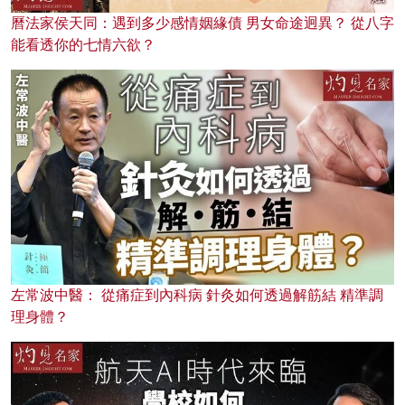
曆法家侯天同：遇到多少感情姻緣債 男女命途迥異？ 從八字
能看透你的七情六欲？
左常波中醫： 從痛症到內科病 針灸如何透過解筋結 精準調
理身體？