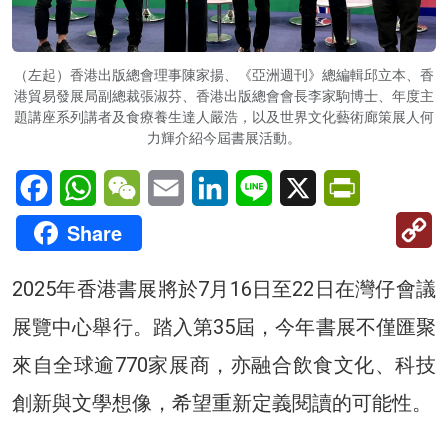
（左起）香港出版總會理事陳家揚、《亞洲週刊》總編輯邱立本、香
港貿易發展局副總裁張淑芬、香港出版總會會長李家駒博士、年度主
題講座系列講者及食療養生達人嚴浩，以及世界文化藝術廊策展人何
力輝介紹今屆書展活動。
Facebook
WhatsApp
WeChat
Email
LinkedIn
Line
X
PrintFriendl
C
Share
Li
2025年香港書展將於7月16日至22日在灣仔會議
展覽中心舉行。踏入第35屆，今年書展不僅匯聚
來自全球逾770家展商，亦融合飲食文化、科技
創新與文學想像，希望重新定義閱讀的可能性。