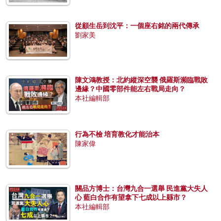
從顧生岳到沈平：一個座右銘的兩代傳承
劉家美
陳文鴻教授：北約縱深空襲 俄羅斯瀕臨戰敗
邊緣？中國零部件能左右戰局走向？
本社編輯部
行為不檢 培育教化才能治本
陳家偉
關品方博士：台灣九合一選舉 民進黨大失人
心 藍白合作有望拿下七成以上縣市？
本社編輯部