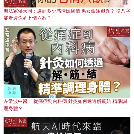
曆法家侯天同：遇到多少感情姻緣債 男女命途迥異？ 從八字
能看透你的七情六欲？
左常波中醫： 從痛症到內科病 針灸如何透過解筋結 精準調
理身體？