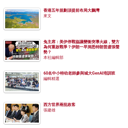
香港五年規劃須提前布局大鵬灣
來文
兔主席：美伊停戰協議變衝突導火線，雙方
為何重啟戰爭？伊朗一早洞悉特朗普虛張聲
勢？
本社編輯部
60名中小特幼老師參與城大GenAI培訓班
編輯精選
西方世界兩批政客
張建雄