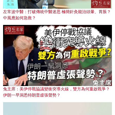
左常波中醫：打破傳統中醫迷思 極簡針灸能治頭暈、胃脹？
中風應如何急救？
兔主席：美伊停戰協議變衝突導火線，雙方為何重啟戰爭？
伊朗一早洞悉特朗普虛張聲勢？