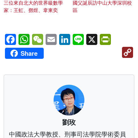
三位來自北大的世界級數學
國父誕辰訪中山大學深圳校
家：王虹、鄧煜、韋東奕
區
Facebook
WhatsApp
WeChat
Email
LinkedIn
Line
X
PrintFriendl
C
Share
Li
劉玫
中國政法大學教授、刑事司法學院學術委員