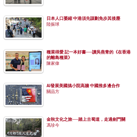
日本人口萎縮 中港須先謀劃免步其後塵
陸振球
種菜得愛 記一本好書──讀吳燕青的《在香港
的離島種菜》
陳家偉
AI發展美國搞小院高牆 中國推多邊合作
關品方
金秋文化之旅──踏上古蜀道，走過劍門關
馮珍今