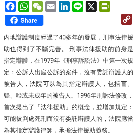
Facebook
WhatsApp
WeChat
Email
LinkedIn
Line
X
PrintFriendl
C
Share
Li
內地辯護制度經過了40多年的發展，刑事法律援
助也得到了不斷完善。 刑事法律援助的前身是
指定辯護，在1979年《刑事訴訟法》中第一次規
定：公訴人出庭公訴的案件，沒有委託辯護人的
被告人，法院可以為其指定辯護人，包括盲、
聾、啞或未成年的被告人。1996年刑訴法修改，
首次提出了「法律援助」的概念，並增加規定：
可能被判處死刑而沒有委託辯護人的，法院應當
為其指定辯護律師，承擔法律援助義務。