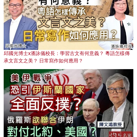
邱國光博士x潘詠儀校長：學習古文有何意義？ 粵語怎樣傳
承文言文之美？ 日常寫作如何應用？