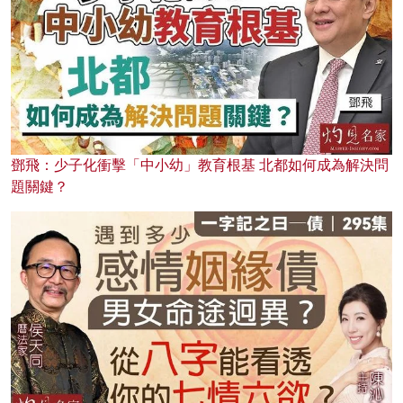
鄧飛：少子化衝擊「中小幼」教育根基 北都如何成為解決問
題關鍵？