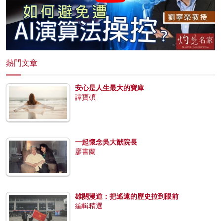
熱門文章
安心是人生最大的寶庫
譚寶碩
一起懷念吳大猷院長
廖書蘭
雄關漫道：把遙遠的歷史拉到眼前
編輯精選