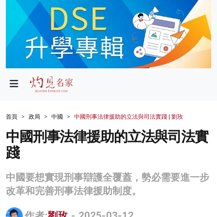
政局
教育
文化
財經
首頁
政局
中國
中國刑事法律援助的立法與司法實踐 | 劉玫
生活
中國刑事法律援助的立法與司法實
踐
健康
商業
中國要想實現刑事辯護全覆蓋，勢必需要進一步
改革和完善刑事法律援助制度。
科技
影片
作者:
劉玫
- 2025-03-12