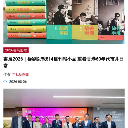
2026書展巡禮
書展2026｜從劉以鬯814篇刊報小品 重看香港60年代市井日
常
作者:
本社編輯部
2026-08-06