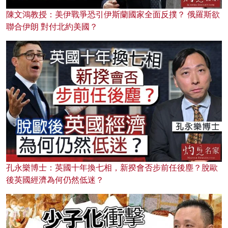
陳文鴻教授：美伊戰爭恐引伊斯蘭國家全面反撲？ 俄羅斯欲
聯合伊朗 對付北約美國？
孔永樂博士：英國十年換七相，新揆會否步前任後塵？脫歐
後英國經濟為何仍然低迷？