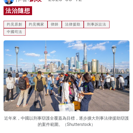
名家榜
法治隨想
灼見活動
灼見原創
灼見獨家
律師
法律援助
刑事訴訟法
關於我們
中國司法
近年來，中國以刑事辯護全覆蓋為目標，逐步擴大刑事法律援助辯護
的案件範圍。（Shutterstock）