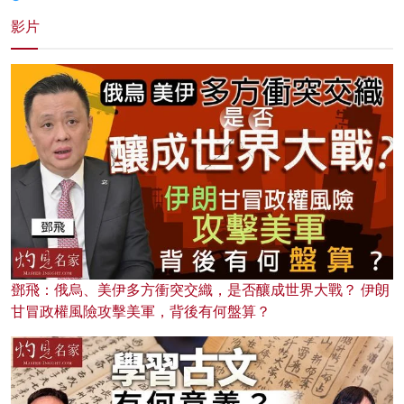
影片
鄧飛：俄烏、美伊多方衝突交織，是否釀成世界大戰？ 伊朗
甘冒政權風險攻擊美軍，背後有何盤算？