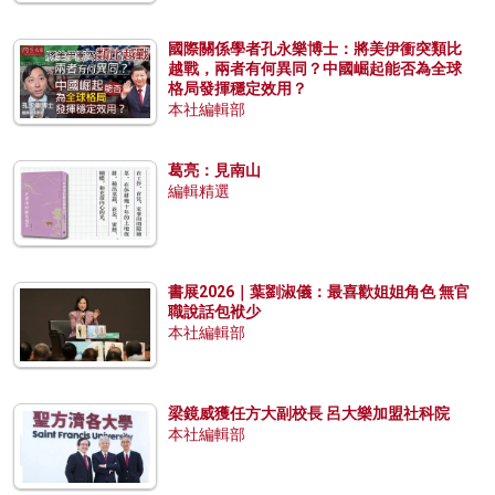
國際關係學者孔永樂博士：將美伊衝突類比
越戰，兩者有何異同？中國崛起能否為全球
格局發揮穩定效用？
本社編輯部
葛亮：見南山
編輯精選
書展2026｜葉劉淑儀：最喜歡姐姐角色 無官
職說話包袱少
本社編輯部
梁鏡威獲任方大副校長 呂大樂加盟社科院
本社編輯部