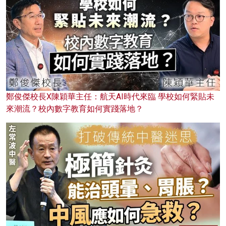
鄭俊傑校長X陳穎華主任：航天AI時代來臨 學校如何緊貼未
來潮流？校內數字教育如何實踐落地？