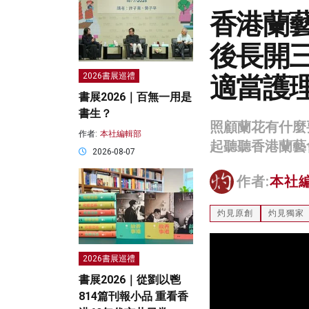
香港蘭
後長開
適當護
2026書展巡禮
書展2026｜百無一用是
書生？
照顧蘭花有什麼
作者:
本社編輯部
起聽聽香港蘭藝
2026-08-07
作者:
本社
灼見原創
灼見獨家
2026書展巡禮
書展2026｜從劉以鬯
814篇刊報小品 重看香