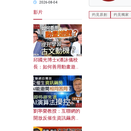
2026-08-04
影片
灼見原創
灼見獨家
邱國光博士x潘詠儀校
長：如何善用動畫遊戲
提升學習古文動機？
劉寧榮教授：互聯網的
開放反催生資訊繭房，
AI能避開相同困局？如