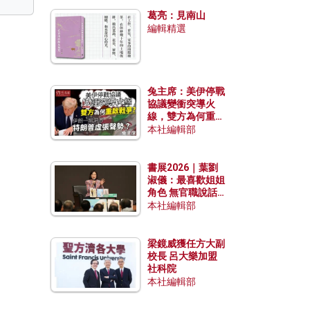
發揮穩定效用？
葛亮：見南山
編輯精選
兔主席：美伊停戰
協議變衝突導火
線，雙方為何重啟
戰爭？伊朗一早洞
本社編輯部
悉特朗普虛張聲
勢？
書展2026｜葉劉
淑儀：最喜歡姐姐
角色 無官職說話
包袱少
本社編輯部
梁鏡威獲任方大副
校長 呂大樂加盟
社科院
本社編輯部