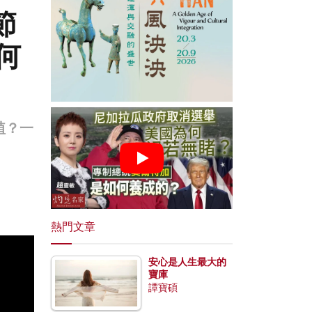
節
何
植？一
熱門文章
安心是人生最大的
寶庫
譚寶碩