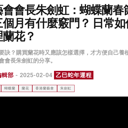
藝會會長朱劍虹：蝴蝶蘭春
三個月有什麼竅門？ 日常如
理蘭花？
要訣？購買蘭花時又應該怎樣選擇，才方便自己養
會會長朱劍虹的分享。
編輯部
- 2025-02-04
乙巳蛇年運程
蝴蝶蘭
蘭花
香港蘭藝會
朱劍虹