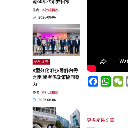
港60年代市井日常
作者:
本社編輯部
2026-08-06
灼見經濟
K型分化 科技難解內需
之困 學者倡政策協同發
Facebook
WhatsA
W
力
作者:
本社編輯部
2026-08-06
更多精采文章