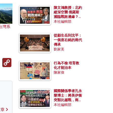
陳文鴻教授：北約
縱深空襲 俄羅斯
瀕臨戰敗邊緣？中
國零部件能左右戰
本社編輯部
局走向？
台灣系
從顧生岳到沈平：
一個座右銘的兩代
傳承
劉家美
Copy
行為不檢 培育教
Link
化才能治本
陳家偉
國際關係學者孔永
樂博士：將美伊衝
突類比越戰，兩者
有何異同？中國崛
本社編輯部
起能否為全球格局
文章