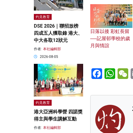
灼見教育
DSE 2026｜聯招放榜
日落以後 彩虹長留
四成五人獲取錄 港大、
──記屋邨學校的歲
中大各取12狀元
月與情誼
作者:
本社編輯部
2026-08-05
Facebook
WhatsA
W
灼見教育
港大亞洲科學營 四諾獎
得主與學生講解互動
作者:
本社編輯部