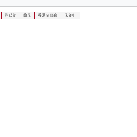
蝴蝶蘭
蘭花
香港蘭藝會
朱劍虹