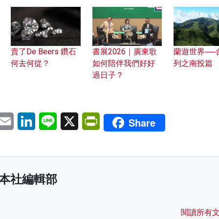
賣了De Beers 鑽石
書展2026｜廣東歌
蘭遊世界──
何去何從？
如何陪伴我們好好
列之南投篇
過日子？
pp
eChat
Email
LinkedIn
Line
X
PrintFriendly
Share
本社編輯部
閱讀所有