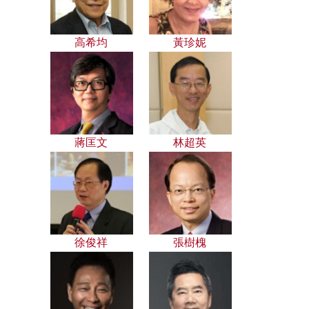
高希均
黃珍妮
蔣匡文
林超英
徐俊祥
張樹槐