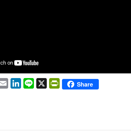
pp
eChat
Email
LinkedIn
Line
X
PrintFriendly
Share