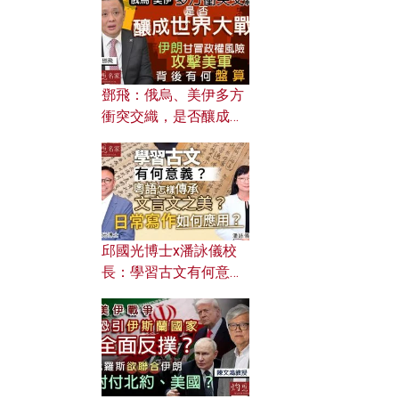
何避免遭AI演算法操
控？
鄧飛：俄烏、美伊多方
衝突交織，是否釀成世
界大戰？ 伊朗甘冒政權
風險攻擊美軍，背後有
何盤算？
邱國光博士x潘詠儀校
長：學習古文有何意
義？ 粵語怎樣傳承文言
文之美？ 日常寫作如何
應用？