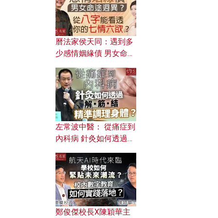
曆法家侯天同：遇到多
少感情姻緣債 男女命途
迥異？ 從八字能看透你
的七情六欲？
左常波中醫： 從痛症到
內科病 針灸如何透過解
筋結 精準調理身體？
鄭俊傑校長X陳穎華主