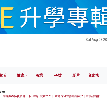
健康
商業
科技
影片
名家榜
Sat Aug 08 20
生活
健康
商業
科技
影片
名家榜
潮流
：蝴蝶蘭春節後長開三個月有什麼竅門？ 日常如何適當護理蘭花？ | 本社編輯部