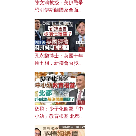
陳文鴻教授：美伊戰爭
恐引伊斯蘭國家全面反
撲？ 俄羅斯欲聯合伊朗
對付北約美國？
孔永樂博士：英國十年
換七相，新揆會否步前
任後塵？脫歐後英國經
濟為何仍然低迷？
鄧飛：少子化衝擊「中
小幼」教育根基 北都如
何成為解決問題關鍵？