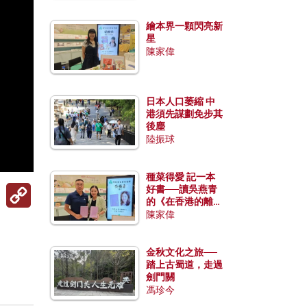
繪本界一顆閃亮新
星
陳家偉
日本人口萎縮 中
港須先謀劃免步其
後塵
陸振球
種菜得愛 記一本
Copy
好書──讀吳燕青
Link
的《在香港的離島
種菜》
陳家偉
金秋文化之旅──
踏上古蜀道，走過
劍門關
馮珍今