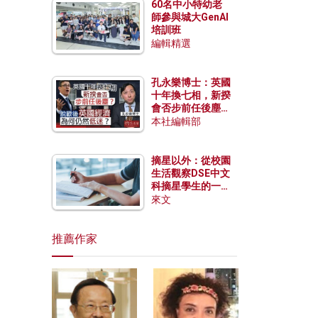
60名中小特幼老
師參與城大GenAI
培訓班
編輯精選
孔永樂博士：英國
十年換七相，新揆
會否步前任後塵？
脫歐後英國經濟為
本社編輯部
何仍然低迷？
摘星以外：從校園
生活觀察DSE中文
科摘星學生的一點
特質
來文
推薦作家