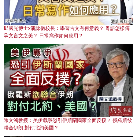
邱國光博士x潘詠儀校長：學習古文有何意義？ 粵語怎樣傳
承文言文之美？ 日常寫作如何應用？
陳文鴻教授：美伊戰爭恐引伊斯蘭國家全面反撲？ 俄羅斯欲
聯合伊朗 對付北約美國？