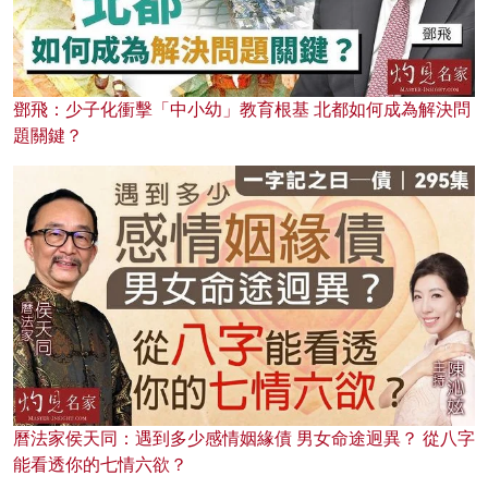
鄧飛：少子化衝擊「中小幼」教育根基 北都如何成為解決問
題關鍵？
曆法家侯天同：遇到多少感情姻緣債 男女命途迥異？ 從八字
能看透你的七情六欲？