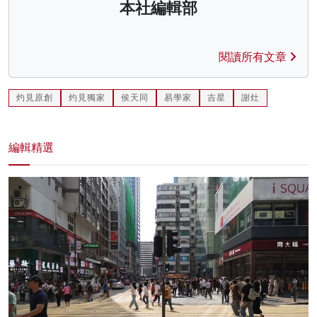
本社編輯部
閱讀所有文章
灼見原創
灼見獨家
侯天同
易學家
吉星
謝灶
編輯精選