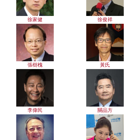
徐家健
徐俊祥
張樹槐
黃氏
李偉民
關品方