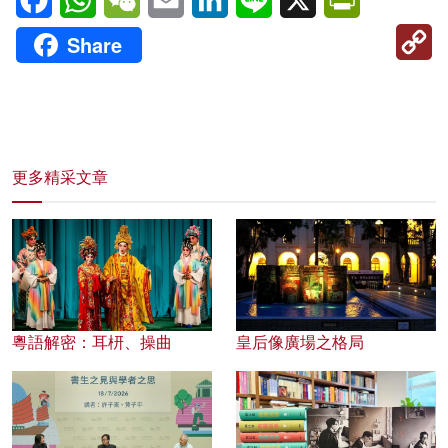
C
Share
Li
更多精采文章
粵語解密：耳枅、操曲
皇后像廣場之格局