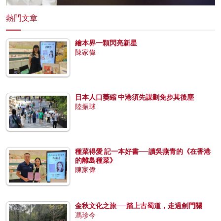
熱門文章
繪本界一顆閃亮新星
陳家偉
日本人口萎縮 中港須先謀劃免步其後塵
陸振球
種菜得愛 記一本好書──讀吳燕青的《在香港
的離島種菜》
陳家偉
金秋文化之旅──踏上古蜀道，走過劍門關
馮珍今