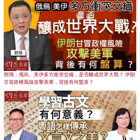
鄧飛：俄烏、美伊多方衝突交織，是否釀成世界大戰？ 伊朗
甘冒政權風險攻擊美軍，背後有何盤算？