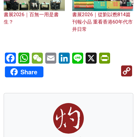
書展2026｜百無一用是書
書展2026｜從劉以鬯814篇
生？
刊報小品 重看香港60年代市
井日常
Facebook
WhatsApp
WeChat
Email
LinkedIn
Line
X
PrintFriendl
C
Share
Li