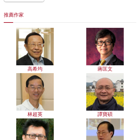
推薦作家
高希均
蔣匡文
林超英
譚寶碩