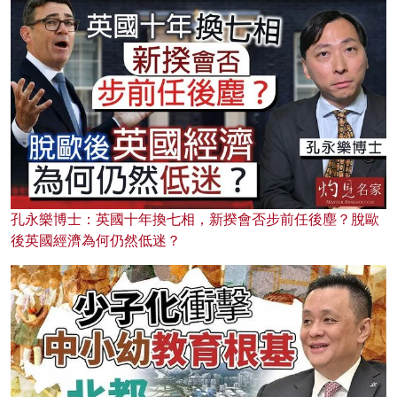
孔永樂博士：英國十年換七相，新揆會否步前任後塵？脫歐
後英國經濟為何仍然低迷？