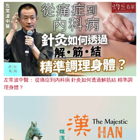
左常波中醫： 從痛症到內科病 針灸如何透過解筋結 精準調
理身體？