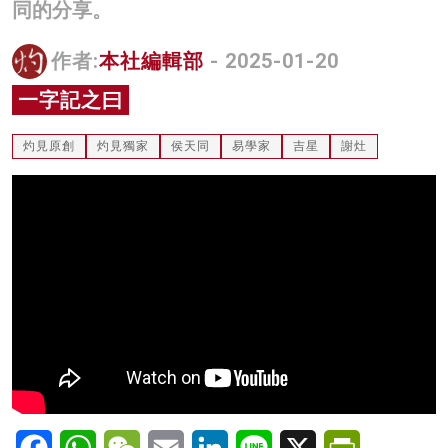
同的分享。
名家榜
作者:
本社編輯部
- 2025-01-20
灼見活動
一字記之曰
關於我們
灼見原創
灼見獨家
侯天同
易學家
吉星
謝灶
Facebook
WhatsApp
WeChat
Email
LinkedIn
Line
X
PrintFriendl