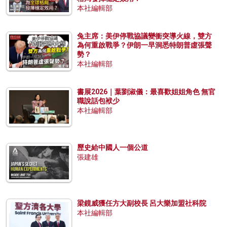
本社編輯部
兔主席：美伊停戰協議變衝突導火線，雙方
為何重啟戰爭？伊朗一早洞悉特朗普虛張聲
勢？
本社編輯部
書展2026｜葉劉淑儀：最喜歡姐姐角色 無官
職說話包袱少
本社編輯部
歷史給中國人一個公道
張建雄
梁鏡威獲任方大副校長 呂大樂加盟社科院
本社編輯部