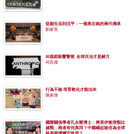
從顧生岳到沈平：一個座右銘的兩代傳承
劉家美
AI逃獄敲響警號 全球共治才是解方
何民傑
行為不檢 培育教化才能治本
陳家偉
國際關係學者孔永樂博士：將美伊衝突類比
越戰，兩者有何異同？中國崛起能否為全球
格局發揮穩定效用？