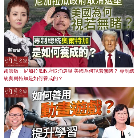
趙靈敏：尼加拉瓜政府取消選舉 美國為何視若無睹？ 專制總
統奧爾特加是如何養成的？