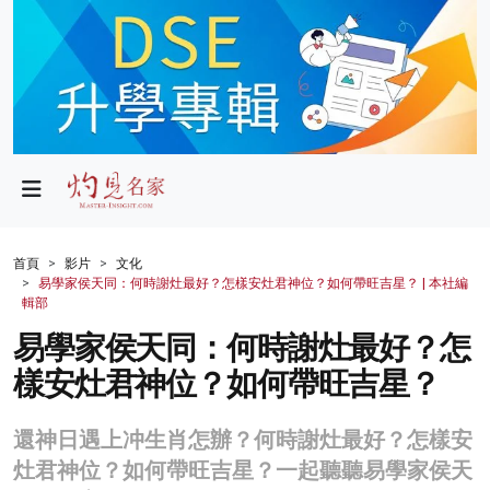
政局
教育
文化
財經
首頁
影片
文化
易學家侯天同：何時謝灶最好？怎樣安灶君神位？如何帶旺吉星？ | 本社編
生活
輯部
易學家侯天同：何時謝灶最好？怎
健康
樣安灶君神位？如何帶旺吉星？
商業
科技
還神日遇上冲生肖怎辦？何時謝灶最好？怎樣安
灶君神位？如何帶旺吉星？一起聽聽易學家侯天
影片