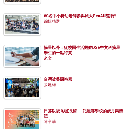
60名中小特幼老師參與城大GenAI培訓班
編輯精選
摘星以外：從校園生活觀察DSE中文科摘星
學生的一點特質
來文
台灣被美國拖累
張建雄
日落以後 彩虹長留──記屋邨學校的歲月與情
誼
陳章華