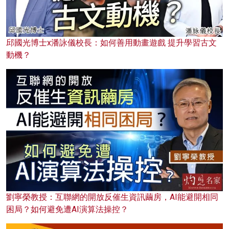
邱國光博士x潘詠儀校長：如何善用動畫遊戲 提升學習古文
動機？
劉寧榮教授：互聯網的開放反催生資訊繭房，AI能避開相同
困局？如何避免遭AI演算法操控？