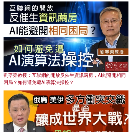
劉寧榮教授：互聯網的開放反催生資訊繭房，AI能避開相同
困局？如何避免遭AI演算法操控？