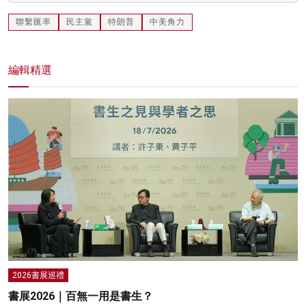
聯繫匯率
民主黨
特朗普
中美角力
編輯精選
2026書展巡禮
書展2026｜百無一用是書生？