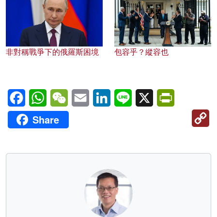
非對稱戰爭下的俄羅斯困境
包容乎？縱容也
Facebook
WhatsApp
WeChat
Email
LinkedIn
Line
X
PrintFriendl
C
Share
Li