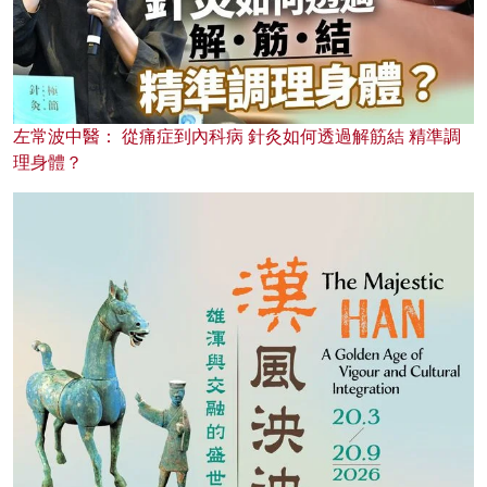
左常波中醫： 從痛症到內科病 針灸如何透過解筋結 精準調
理身體？