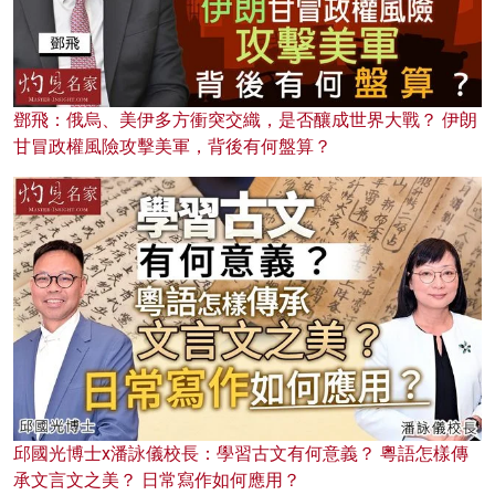
鄧飛：俄烏、美伊多方衝突交織，是否釀成世界大戰？ 伊朗
甘冒政權風險攻擊美軍，背後有何盤算？
邱國光博士x潘詠儀校長：學習古文有何意義？ 粵語怎樣傳
承文言文之美？ 日常寫作如何應用？