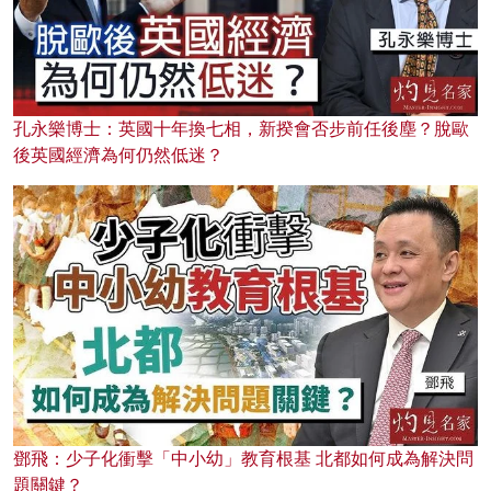
孔永樂博士：英國十年換七相，新揆會否步前任後塵？脫歐
後英國經濟為何仍然低迷？
鄧飛：少子化衝擊「中小幼」教育根基 北都如何成為解決問
題關鍵？