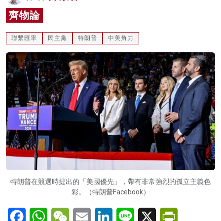
名家榜
齊物論
灼見活動
聯繫匯率
民主黨
特朗普
中美角力
關於我們
特朗普在競選時提出的「美國優先」，帶有非常強烈的孤立主義色
彩。（特朗普Facebook）
Facebook
WhatsApp
WeChat
Email
LinkedIn
Line
X
PrintFriendl