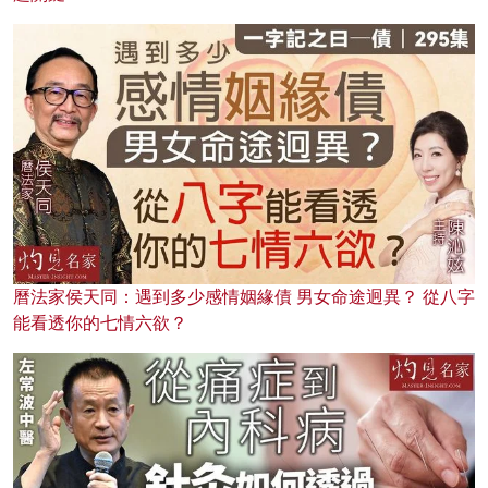
曆法家侯天同：遇到多少感情姻緣債 男女命途迥異？ 從八字
能看透你的七情六欲？