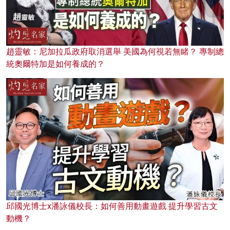
趙靈敏：尼加拉瓜政府取消選舉 美國為何視若無睹？ 專制總
統奧爾特加是如何養成的？
邱國光博士x潘詠儀校長：如何善用動畫遊戲 提升學習古文
動機？