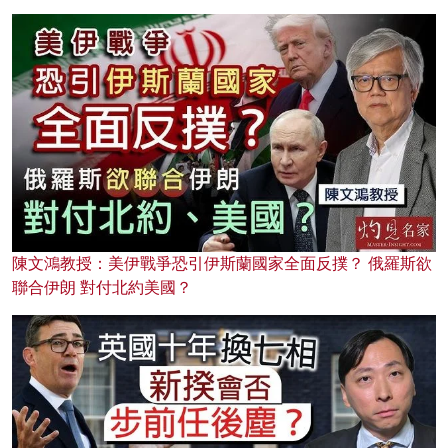
陳文鴻教授：美伊戰爭恐引伊斯蘭國家全面反撲？ 俄羅斯欲
聯合伊朗 對付北約美國？