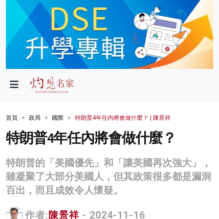
政局
教育
文化
財經
首頁
政局
國際
特朗普4年任內將會做什麼？ | 陳景祥
生活
特朗普4年任內將會做什麼？
健康
特朗普的「美國優先」和「讓美國再次強大」，
商業
雖凝聚了大部分美國人，但其政策很多都是漏洞
百出，而且成效令人懷疑。
科技
影片
作者:
陳景祥
- 2024-11-16