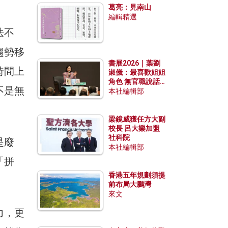
葛亮：見南山
編輯精選
法不
趨勢移
書展2026｜葉劉
時間上
淑儀：最喜歡姐姐
角色 無官職說話
不是無
包袱少
本社編輯部
梁鏡威獲任方大副
校長 呂大樂加盟
社科院
是廢
本社編輯部
「拼
香港五年規劃須提
前布局大鵬灣
來文
力，更