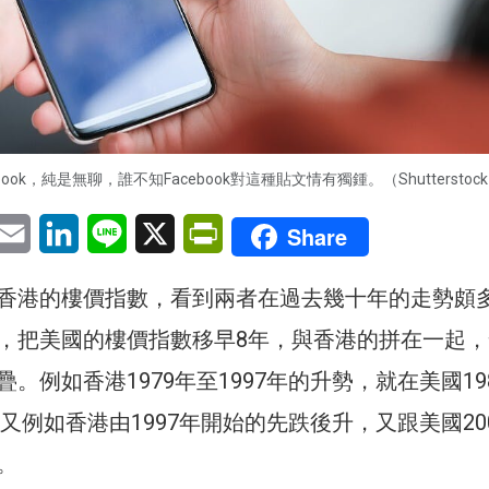
ook，純是無聊，誰不知Facebook對這種貼文情有獨鍾。（Shutterstoc
pp
eChat
Email
LinkedIn
Line
X
PrintFriendly
Share
香港的樓價指數，看到兩者在過去幾十年的走勢頗
，把美國的樓價指數移早8年，與香港的拼在一起，
。例如香港1979年至1997年的升勢，就在美國19
。又例如香港由1997年開始的先跌後升，又跟美國20
。