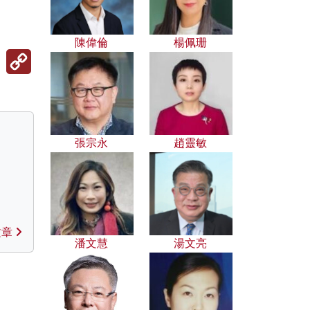
陳偉倫
楊佩珊
Copy
Link
張宗永
趙靈敏
文章
潘文慧
湯文亮