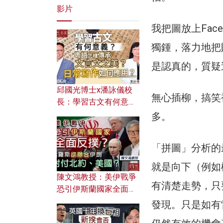
影片
我把圖放上Fac
獨鍾，落力地把
是認真的，質疑
邱國光博士x潘詠儀校
無心插柳，搞笑
長：學習古文有何意
義？ 粵語怎樣傳承文言
多。
文之美？ 日常寫作如何
應用？
「拼圖」分析的
就是向下（例如
陳文鴻教授：美伊戰爭
有清楚走勢，只
恐引伊斯蘭國家全面反
撲？ 俄羅斯欲聯合伊朗
發現。只是如有
對付北約美國？