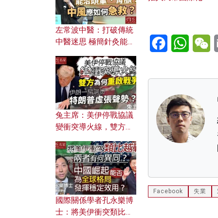
左常波中醫：打破傳統
Facebook
WhatsA
W
中醫迷思 極簡針灸能治
頭暈、胃脹？中風應如
何急救？
兔主席：美伊停戰協議
變衝突導火線，雙方為
何重啟戰爭？伊朗一早
洞悉特朗普虛張聲勢？
Facebook
失業
國際關係學者孔永樂博
士：將美伊衝突類比越