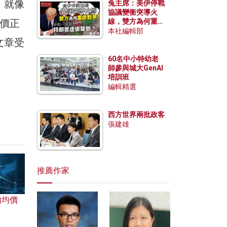
。就像
兔主席：美伊停戰
協議變衝突導火
價正
線，雙方為何重啟
戰爭？伊朗一早洞
本社編輯部
悉特朗普虛張聲
文章受
勢？
60名中小特幼老
師參與城大GenAI
培訓班
編輯精選
西方世界兩批政客
張建雄
推薦作家
如均價