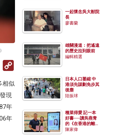
一起懷念吳大猷院
長
廖書蘭
雄關漫道：把遙遠
k）
的歷史拉到眼前
編輯精選
Copy
Link
日本人口萎縮 中
多相似
港須先謀劃免步其
後塵
發現
陸振球
87年
種菜得愛 記一本
06年
好書──讀吳燕青
的《在香港的離島
種菜》
陳家偉