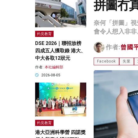
拼圖冇
奈何「拼圖」視
會令人想入非非
灼見教育
DSE 2026｜聯招放榜
作者:
曾國
四成五人獲取錄 港大、
中大各取12狀元
Facebook
失業
作者:
本社編輯部
2026-08-05
灼見教育
港大亞洲科學營 四諾獎