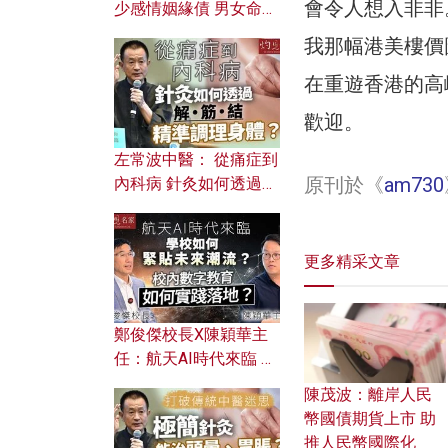
會令人想入非非
少感情姻緣債 男女命途
迥異？ 從八字能看透你
我那幅港美樓價
的七情六欲？
在重遊香港的高
歡迎。
左常波中醫： 從痛症到
原刊於《
am730
內科病 針灸如何透過解
筋結 精準調理身體？
更多精采文章
鄭俊傑校長X陳穎華主
任：航天AI時代來臨 學
校如何緊貼未來潮流？
陳茂波：離岸人民
校內數字教育如何實踐
幣國債期貨上市 助
落地？
推人民幣國際化