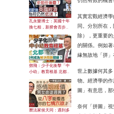
仍然有效的機會
其實宏觀經濟學
孔永樂博士：英國十年
同。分別所在，
換七相，新揆會否步前
任後塵？脫歐後英國經
除），更重要的
濟為何仍然低迷？
的關係。例如著
緣無故地「拼」
鄧飛：少子化衝擊「中
世上數據何其多
小幼」教育根基 北都如
何成為解決問題關鍵？
物。經濟學的作
圖」有意思，那
奈何「拼圖」視
曆法家侯天同：遇到多