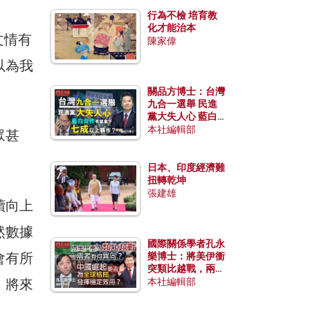
行為不檢 培育教
化才能治本
文情有
陳家偉
以為我
關品方博士：台灣
九合一選舉 民進
黨大失人心 藍白
合作有望拿下七成
本社編輯部
眾甚
以上縣市？
日本、印度經濟難
扭轉乾坤
張建雄
續向上
然數據
國際關係學者孔永
會有所
樂博士：將美伊衝
突類比越戰，兩者
有何異同？中國崛
，將來
本社編輯部
起能否為全球格局
發揮穩定效用？