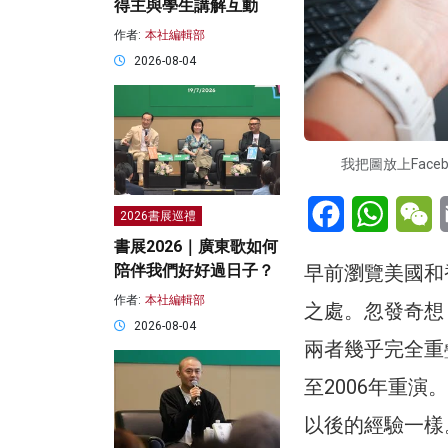
得主與學生講解互動
作者:
本社編輯部
2026-08-04
我把圖放上Faceb
Facebook
WhatsA
W
2026書展巡禮
書展2026｜廣東歌如何
早前瀏覽美國和
陪伴我們好好過日子？
作者:
本社編輯部
之處。忽發奇想
2026-08-04
兩者幾乎完全重疊
至2006年重演
以後的經驗一樣