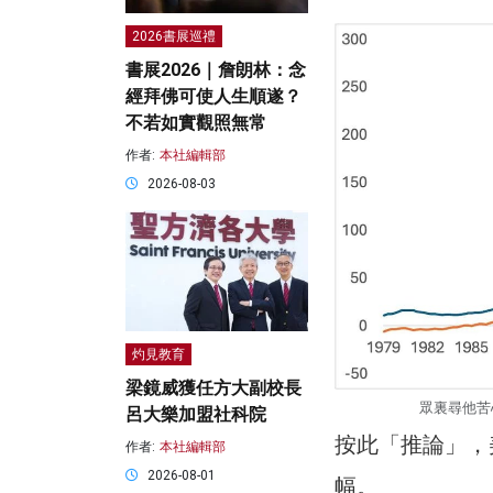
2026書展巡禮
書展2026｜詹朗林：念
經拜佛可使人生順遂？
不若如實觀照無常
作者:
本社編輯部
2026-08-03
灼見教育
梁鏡威獲任方大副校長
眾裏尋他苦
呂大樂加盟社科院
按此「推論」，
作者:
本社編輯部
2026-08-01
幅。