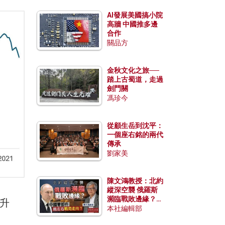
AI發展美國搞小院
高牆 中國推多邊
合作
關品方
金秋文化之旅──
踏上古蜀道，走過
劍門關
馮珍今
從顧生岳到沈平：
一個座右銘的兩代
傳承
劉家美
陳文鴻教授：北約
縱深空襲 俄羅斯
瀕臨戰敗邊緣？中
升
國零部件能左右戰
本社編輯部
局走向？