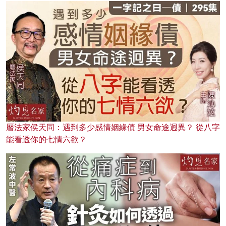
曆法家侯天同：遇到多少感情姻緣債 男女命途迥異？ 從八字
能看透你的七情六欲？