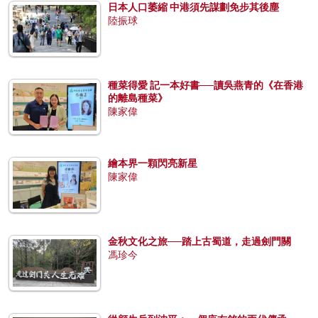
日本人口萎縮 中港須先謀劃免步其後塵
陸振球
種菜得愛 記一本好書──讀吳燕青的《在香港
的離島種菜》
陳家偉
繪本界一顆閃亮新星
陳家偉
金秋文化之旅──踏上古蜀道，走過劍門關
馮珍今