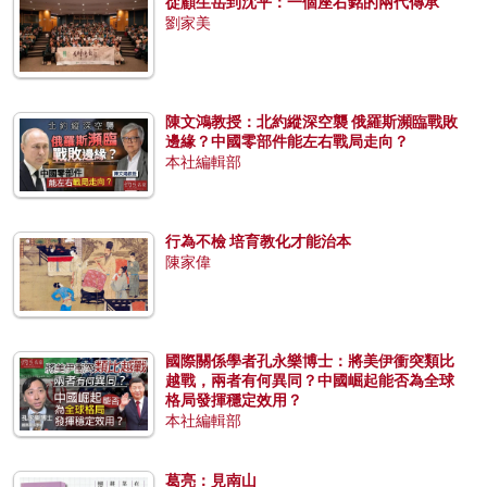
從顧生岳到沈平：一個座右銘的兩代傳承
劉家美
陳文鴻教授：北約縱深空襲 俄羅斯瀕臨戰敗
邊緣？中國零部件能左右戰局走向？
本社編輯部
行為不檢 培育教化才能治本
陳家偉
國際關係學者孔永樂博士：將美伊衝突類比
越戰，兩者有何異同？中國崛起能否為全球
格局發揮穩定效用？
本社編輯部
葛亮：見南山