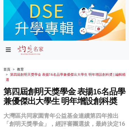
政局
教育
文化
財經
首頁
教育
第四屆創明天獎學金 表揚16名品學兼優傑出大學生 明年增設創科奬 | 編輯精
生活
選
第四屆創明天獎學金 表揚16名品學
健康
兼優傑出大學生 明年增設創科奬
商業
科技
大灣區共同家園青年公益基金連續第四年推出
「創明天獎學金」，經評審團選拔，最終決定16
影片