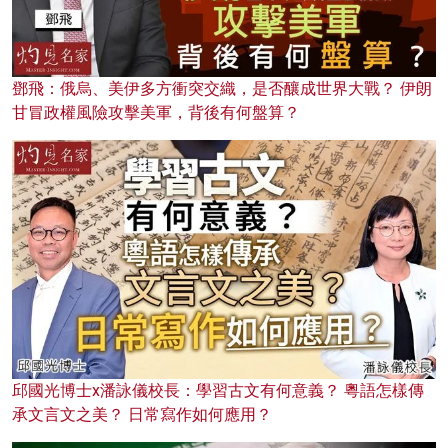
鄧飛：俄烏、美伊多方衝突交織，是否釀成世界大戰？ 伊朗
甘冒政權風險攻擊美軍，背後有何盤算？
邱國光博士x潘詠儀校長：學習古文有何意義？ 粵語怎樣傳
承文言文之美？ 日常寫作如何應用？