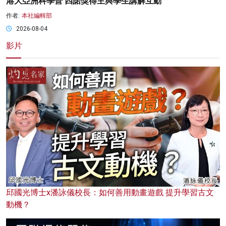
港大亞洲科學營 四諾獎得主與學生講解互動
作者:
本社編輯部
2026-08-04
影片
邱國光博士x潘詠儀校長：如何善用動畫遊戲 提升學習古文
動機？