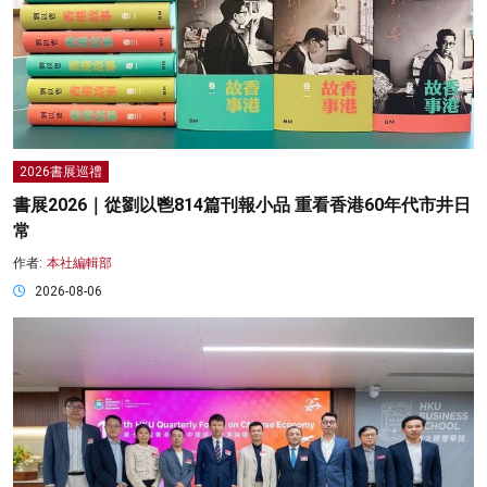
2026書展巡禮
書展2026｜從劉以鬯814篇刊報小品 重看香港60年代市井日
常
作者:
本社編輯部
2026-08-06