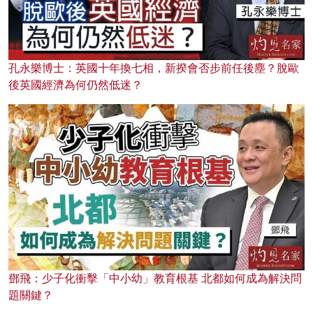
孔永樂博士：英國十年換七相，新揆會否步前任後塵？脫歐
後英國經濟為何仍然低迷？
鄧飛：少子化衝擊「中小幼」教育根基 北都如何成為解決問
題關鍵？