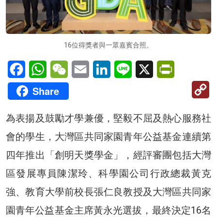
16位得獎者與一眾嘉賓合照。
Facebook
WhatsApp
WeChat
Email
LinkedIn
Line
X
PrintFriendl
C
Share
Li
為表揚及鼓勵才學兼優，堅毅不屈及熱心服務社
會的學生，大灣區共同家園青年公益基金連續第
四年推出「創明天獎學金」，經評審團包括大灣
區發展專員陳潔玲、科學園公司行政總裁黃克
強、教育大學前校長張仁良教授及大灣區共同家
園青年公益基金主席黃永光選拔，最終決定16名