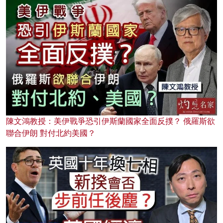
陳文鴻教授：美伊戰爭恐引伊斯蘭國家全面反撲？ 俄羅斯欲
聯合伊朗 對付北約美國？