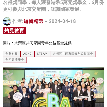
名得獎同學，每人獲發港幣5萬元獎學金，6月份
名家榜
更可參與北京交流團，認識國家發展。
灼見活動
作者:
編輯精選
- 2024-04-18
關於我們
灼見教育
圖片：大灣區共同家園青年公益基金提供
創新科技
ADHD
STEAM
大灣區共同家園青年公益基金
創明天獎學金