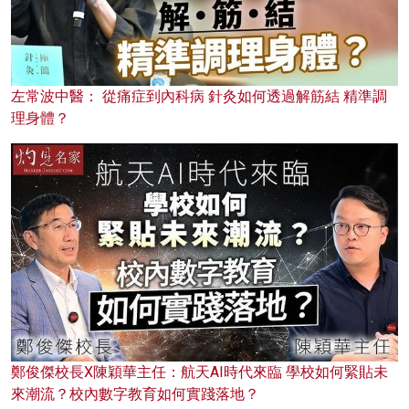
左常波中醫： 從痛症到內科病 針灸如何透過解筋結 精準調
理身體？
鄭俊傑校長X陳穎華主任：航天AI時代來臨 學校如何緊貼未
來潮流？校內數字教育如何實踐落地？