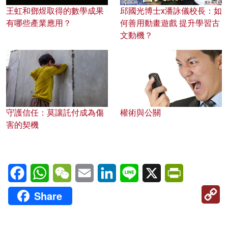
王虹和鄧煜取得的數學成果
邱國光博士x潘詠儀校長：如
有哪些產業應用？
何善用動畫遊戲 提升學習古
文動機？
守護信任：莫讓託付成為傷
權術與公關
害的契機
Facebook
WhatsApp
WeChat
Email
LinkedIn
Line
X
PrintFriendl
C
Share
Li