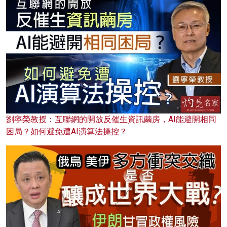
劉寧榮教授：互聯網的開放反催生資訊繭房，AI能避開相同
困局？如何避免遭AI演算法操控？