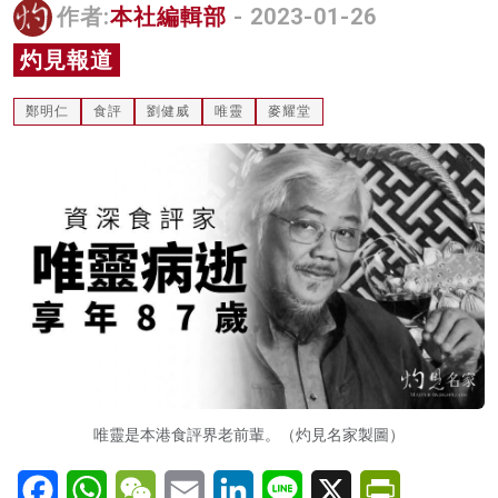
作者:
本社編輯部
- 2023-01-26
名家榜
灼見報道
灼見活動
鄭明仁
食評
劉健威
唯靈
麥耀堂
關於我們
唯靈是本港食評界老前輩。（灼見名家製圖）
Facebook
WhatsApp
WeChat
Email
LinkedIn
Line
X
PrintFriendl