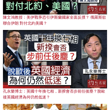
陳文鴻教授：美伊戰爭恐引伊斯蘭國家全面反撲？ 俄羅斯欲
聯合伊朗 對付北約美國？
孔永樂博士：英國十年換七相，新揆會否步前任後塵？脫歐
後英國經濟為何仍然低迷？