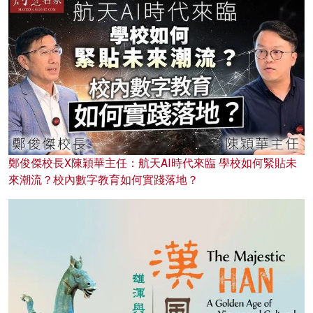
鄭俊傑校長X陳穎華主任：航天AI時代來臨 學校如何緊貼未
來潮流？校內數字教育如何實踐落地？