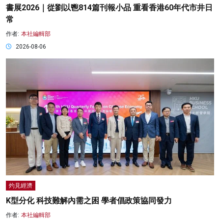
書展2026｜從劉以鬯814篇刊報小品 重看香港60年代市井日
常
作者:
本社編輯部
2026-08-06
灼見經濟
K型分化 科技難解內需之困 學者倡政策協同發力
作者:
本社編輯部