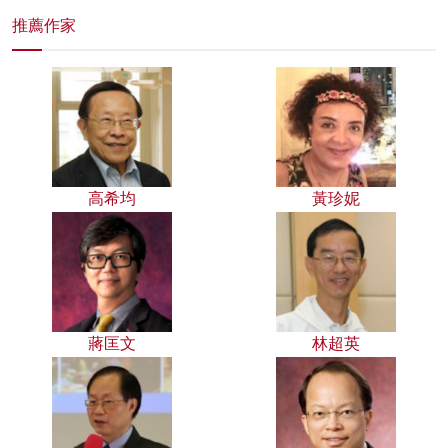
推薦作家
高希均
黃珍妮
蔣匡文
林超英