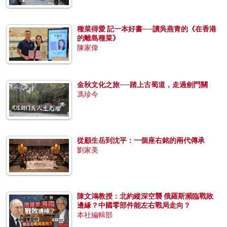
種菜得愛 記一本好書──讀吳燕青的《在香港
的離島種菜》
陳家偉
金秋文化之旅──踏上古蜀道，走過劍門關
馮珍今
從顧生岳到沈平：一個座右銘的兩代傳承
劉家美
陳文鴻教授：北約縱深空襲 俄羅斯瀕臨戰敗
邊緣？中國零部件能左右戰局走向？
本社編輯部