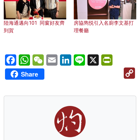
陸海通邁向101 同窗好友齊
房協雋悦引入名廚李文基打
到賀
理餐廳
Facebook
WhatsApp
WeChat
Email
LinkedIn
Line
X
PrintFriendl
C
Share
Li