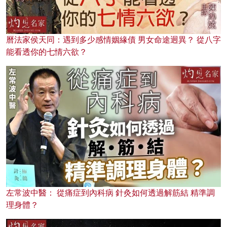
曆法家侯天同：遇到多少感情姻緣債 男女命途迥異？ 從八字
能看透你的七情六欲？
左常波中醫： 從痛症到內科病 針灸如何透過解筋結 精準調
理身體？