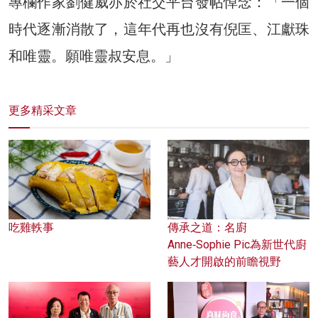
專欄作家劉健威亦於社交平台發帖悼念：「一個
時代逐漸消散了，這年代再也沒有倪匡、江獻珠
和唯靈。願唯靈叔安息。」
更多精采文章
吃雞軼事
傳承之道：名廚
Anne‑Sophie Pic為新世代廚
藝人才開啟的前瞻視野