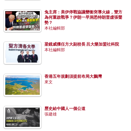
兔主席：美伊停戰協議變衝突導火線，雙方
為何重啟戰爭？伊朗一早洞悉特朗普虛張聲
勢？
本社編輯部
梁鏡威獲任方大副校長 呂大樂加盟社科院
本社編輯部
香港五年規劃須提前布局大鵬灣
來文
歷史給中國人一個公道
張建雄