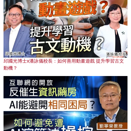
邱國光博士x潘詠儀校長：如何善用動畫遊戲 提升學習古文
動機？