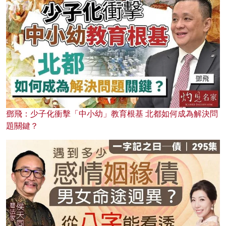
鄧飛：少子化衝擊「中小幼」教育根基 北都如何成為解決問
題關鍵？