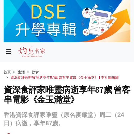
政局
教育
文化
財經
首頁
生活
飲食
資深食評家唯靈病逝享年87歲 曾客串電影《金玉滿堂》 | 本社編輯部
生活
資深食評家唯靈病逝享年87歲 曾客
健康
串電影《金玉滿堂》
商業
香港資深食評家唯靈（原名麥耀堂）周二（24
科技
日）病逝，享年87歲。
影片