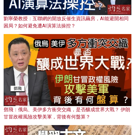
劉寧榮教授：互聯網的開放反催生資訊繭房，AI能避開相同
困局？如何避免遭AI演算法操控？
鄧飛：俄烏、美伊多方衝突交織，是否釀成世界大戰？ 伊朗
甘冒政權風險攻擊美軍，背後有何盤算？