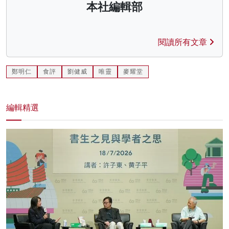
本社編輯部
閱讀所有文章
鄭明仁
食評
劉健威
唯靈
麥耀堂
編輯精選