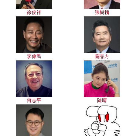
徐俊祥
張樹槐
李偉民
關品方
何志平
陳晴