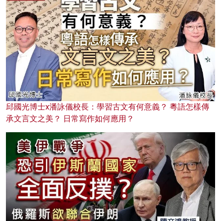
邱國光博士x潘詠儀校長：學習古文有何意義？ 粵語怎樣傳
承文言文之美？ 日常寫作如何應用？