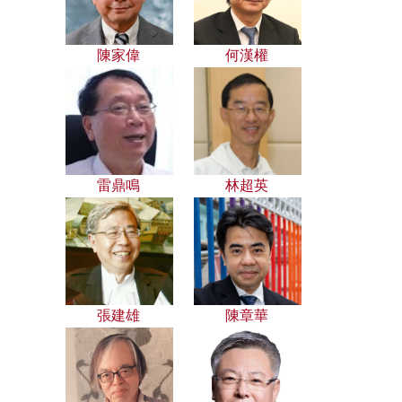
陳家偉
何漢權
雷鼎鳴
林超英
張建雄
陳章華