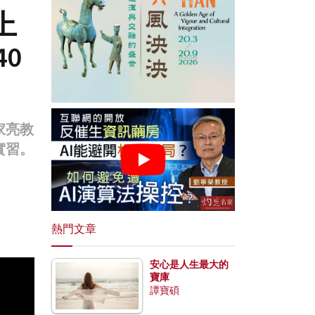
上
0
家亮教
實習。
熱門文章
安心是人生最大的
寶庫
譚寶碩