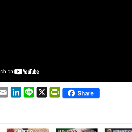
pp
eChat
Email
LinkedIn
Line
X
PrintFriendly
Share