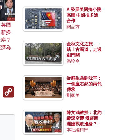
AI發展美國搞小院
高牆 中國推多邊
合作
：英國
關品方
，新揆
後塵？
金秋文化之旅──
經濟為
踏上古蜀道，走過
？
劍門關
馮珍今
從顧生岳到沈平：
一個座右銘的兩代
Copy
傳承
Link
劉家美
陳文鴻教授：北約
縱深空襲 俄羅斯
瀕臨戰敗邊緣？中
國零部件能左右戰
本社編輯部
局走向？