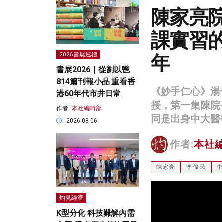
陳家亮
課實習的
年
2026書展巡禮
書展2026｜從劉以鬯
814篇刊報小品 重看香
《妙手仁心》湯
港60年代市井日常
授，第一集陳院
作者:
本社編輯部
同是出身中大醫
2026-08-06
作者:
本社
陳家亮
李偉民
灼見經濟
K型分化 科技難解內需