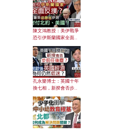
文之美？ 日常寫作如何
應用？
陳文鴻教授：美伊戰爭
恐引伊斯蘭國家全面反
撲？ 俄羅斯欲聯合伊朗
對付北約美國？
孔永樂博士：英國十年
換七相，新揆會否步前
任後塵？脫歐後英國經
濟為何仍然低迷？