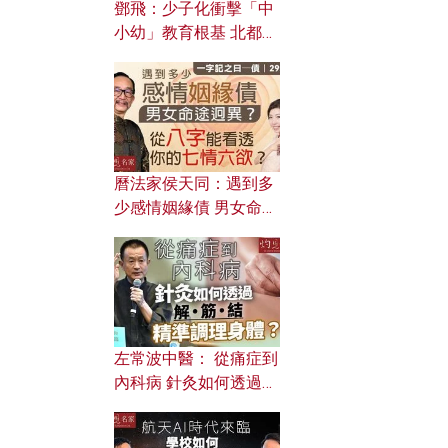
鄧飛：少子化衝擊「中
小幼」教育根基 北都如
何成為解決問題關鍵？
曆法家侯天同：遇到多
少感情姻緣債 男女命途
迥異？ 從八字能看透你
的七情六欲？
左常波中醫： 從痛症到
內科病 針灸如何透過解
筋結 精準調理身體？