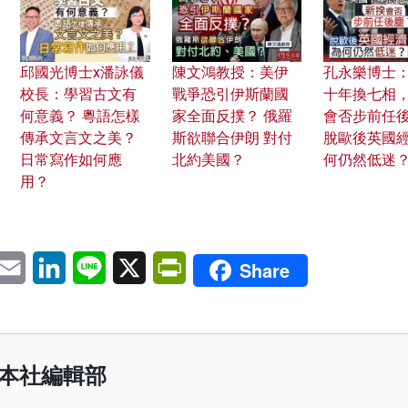
邱國光博士x潘詠儀
陳文鴻教授：美伊
孔永樂博士
校長：學習古文有
戰爭恐引伊斯蘭國
十年換七相
何意義？ 粵語怎樣
家全面反撲？ 俄羅
會否步前任
傳承文言文之美？
斯欲聯合伊朗 對付
脫歐後英國
日常寫作如何應
北約美國？
何仍然低迷
用？
pp
eChat
Email
LinkedIn
Line
X
PrintFriendly
Share
本社編輯部