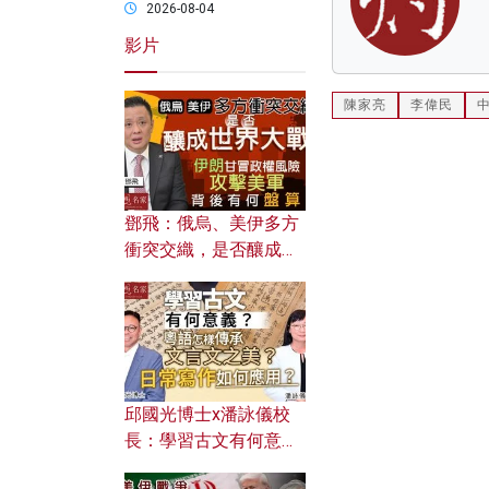
2026-08-04
影片
陳家亮
李偉民
鄧飛：俄烏、美伊多方
衝突交織，是否釀成世
界大戰？ 伊朗甘冒政權
風險攻擊美軍，背後有
何盤算？
邱國光博士x潘詠儀校
長：學習古文有何意
義？ 粵語怎樣傳承文言