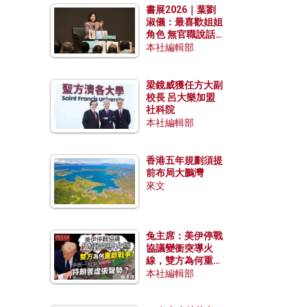
書展2026｜葉劉
淑儀：最喜歡姐姐
角色 無官職說話
包袱少
本社編輯部
梁鏡威獲任方大副
校長 呂大樂加盟
社科院
本社編輯部
香港五年規劃須提
前布局大鵬灣
來文
兔主席：美伊停戰
協議變衝突導火
線，雙方為何重啟
戰爭？伊朗一早洞
本社編輯部
悉特朗普虛張聲
勢？