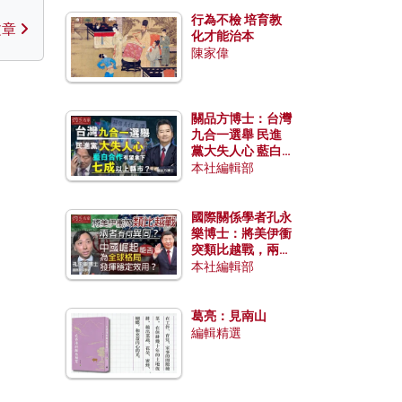
行為不檢 培育教
文章
化才能治本
陳家偉
關品方博士：台灣
九合一選舉 民進
黨大失人心 藍白
合作有望拿下七成
本社編輯部
以上縣市？
國際關係學者孔永
樂博士：將美伊衝
突類比越戰，兩者
有何異同？中國崛
本社編輯部
起能否為全球格局
發揮穩定效用？
葛亮：見南山
編輯精選