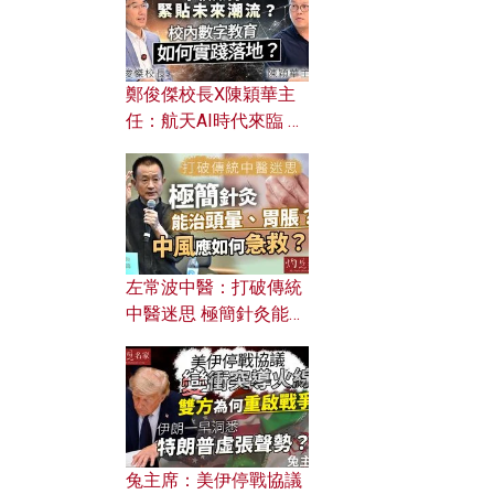
鄭俊傑校長X陳穎華主
任：航天AI時代來臨 學
校如何緊貼未來潮流？
校內數字教育如何實踐
落地？
左常波中醫：打破傳統
中醫迷思 極簡針灸能治
頭暈、胃脹？中風應如
何急救？
兔主席：美伊停戰協議