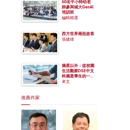
60名中小特幼老
師參與城大GenAI
培訓班
編輯精選
西方世界兩批政客
張建雄
摘星以外：從校園
生活觀察DSE中文
科摘星學生的一點
特質
來文
推薦作家