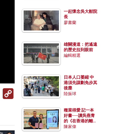
一起懷念吳大猷院
長
廖書蘭
雄關漫道：把遙遠
的歷史拉到眼前
編輯精選
日本人口萎縮 中
港須先謀劃免步其
後塵
Copy
陸振球
Link
種菜得愛 記一本
好書──讀吳燕青
的《在香港的離島
種菜》
陳家偉