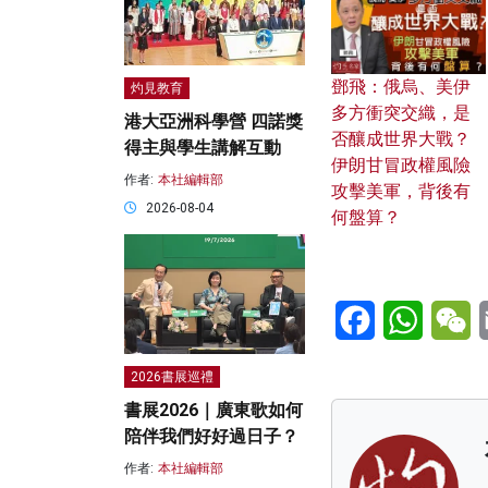
鄧飛：俄烏、美伊
灼見教育
多方衝突交織，是
港大亞洲科學營 四諾獎
否釀成世界大戰？
得主與學生講解互動
伊朗甘冒政權風險
作者:
本社編輯部
攻擊美軍，背後有
2026-08-04
何盤算？
Facebook
WhatsA
W
2026書展巡禮
書展2026｜廣東歌如何
陪伴我們好好過日子？
作者:
本社編輯部