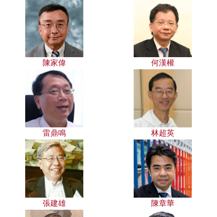
陳家偉
何漢權
雷鼎鳴
林超英
張建雄
陳章華