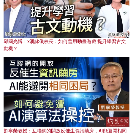
邱國光博士x潘詠儀校長：如何善用動畫遊戲 提升學習古文
動機？
劉寧榮教授：互聯網的開放反催生資訊繭房，AI能避開相同