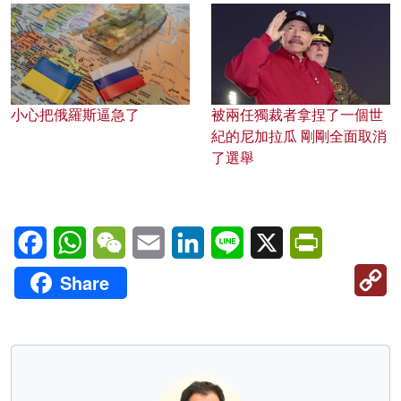
小心把俄羅斯逼急了
被兩任獨裁者拿捏了一個世
紀的尼加拉瓜 剛剛全面取消
了選舉
Facebook
WhatsApp
WeChat
Email
LinkedIn
Line
X
PrintFriendl
C
Share
Li