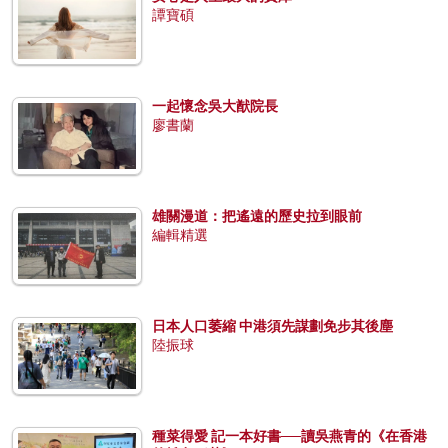
譚寶碩
一起懷念吳大猷院長
廖書蘭
雄關漫道：把遙遠的歷史拉到眼前
編輯精選
日本人口萎縮 中港須先謀劃免步其後塵
陸振球
種菜得愛 記一本好書──讀吳燕青的《在香港