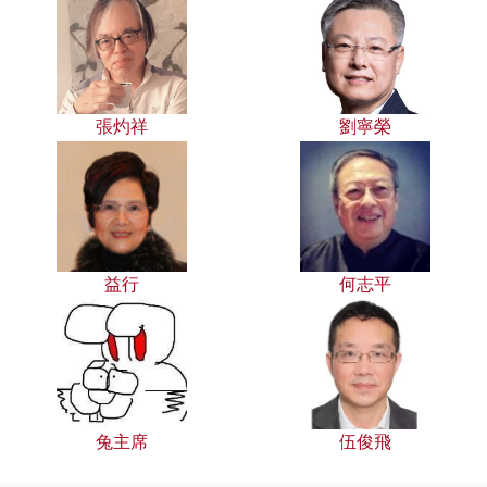
張灼祥
劉寧榮
益行
何志平
兔主席
伍俊飛