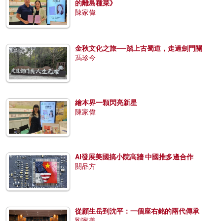
的離島種菜》
陳家偉
金秋文化之旅──踏上古蜀道，走過劍門關
馮珍今
繪本界一顆閃亮新星
陳家偉
AI發展美國搞小院高牆 中國推多邊合作
關品方
從顧生岳到沈平：一個座右銘的兩代傳承
劉家美