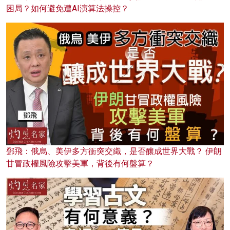
困局？如何避免遭AI演算法操控？
鄧飛：俄烏、美伊多方衝突交織，是否釀成世界大戰？ 伊朗
甘冒政權風險攻擊美軍，背後有何盤算？