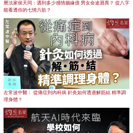
曆法家侯天同：遇到多少感情姻緣債 男女命途迥異？ 從八字
能看透你的七情六欲？
左常波中醫： 從痛症到內科病 針灸如何透過解筋結 精準調
理身體？