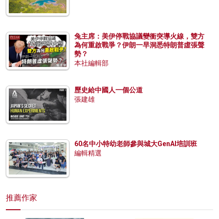
兔主席：美伊停戰協議變衝突導火線，雙方
為何重啟戰爭？伊朗一早洞悉特朗普虛張聲
勢？
本社編輯部
歷史給中國人一個公道
張建雄
60名中小特幼老師參與城大GenAI培訓班
編輯精選
推薦作家