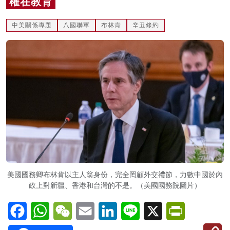
權在教育
名家榜
中美關係專題
八國聯軍
布林肯
辛丑條約
灼見活動
關於我們
美國國務卿布林肯以主人翁身份，完全罔顧外交禮節，力數中國於內
政上對新疆、香港和台灣的不是。（美國國務院圖片）
Facebook
WhatsApp
WeChat
Email
LinkedIn
Line
X
PrintFriendl
C