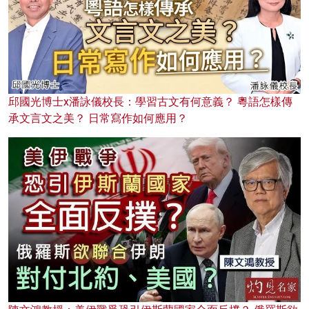
邱國光博士x潘詠儀校長：學習古文有何意義？ 粵語怎樣傳
承文言文之美？ 日常寫作如何應用？