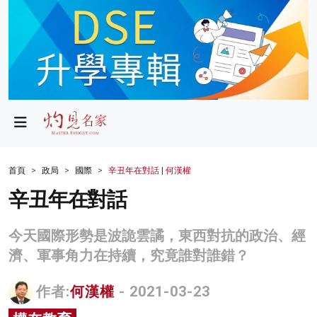
政局
教育
文化
財經
首頁
政局
國際
辛丑年在對話 | 何漢權
生活
辛丑年在對話
健康
今天國際形勢是波詭雲譎，東西對抗的政治、經
商業
濟、軍事角力在持續，究竟誰對誰錯？
科技
作者:
何漢權
- 2021-03-23
影片