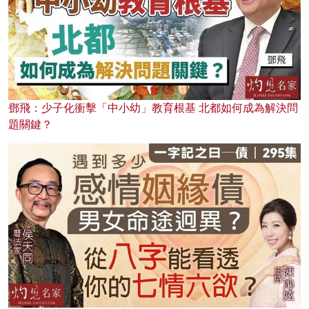
鄧飛：少子化衝擊「中小幼」教育根基 北都如何成為解決問
題關鍵？