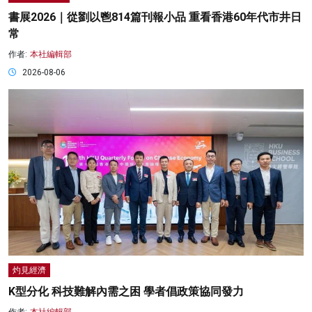
書展2026｜從劉以鬯814篇刊報小品 重看香港60年代市井日
常
作者:
本社編輯部
2026-08-06
灼見經濟
K型分化 科技難解內需之困 學者倡政策協同發力
作者:
本社編輯部