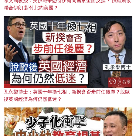
陳文鴻教授：美伊戰爭恐引伊斯蘭國家全面反撲？ 俄羅斯欲
聯合伊朗 對付北約美國？
孔永樂博士：英國十年換七相，新揆會否步前任後塵？脫歐
後英國經濟為何仍然低迷？