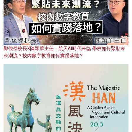
鄭俊傑校長X陳穎華主任：航天AI時代來臨 學校如何緊貼未
來潮流？校內數字教育如何實踐落地？