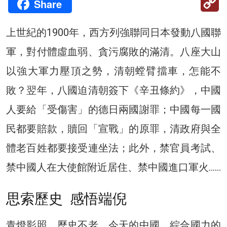
Share
Li
上世紀的1900年，西方列強聯同日本發動八國聯
軍，對付體虛血弱、貪污腐敗的滿清。八座大山
以強大軍力壓頂之勢，清朝螳臂擋車，怎能不
敗？翌年，八國迫清朝簽下《辛丑條約》，中國
人要給「受傷害」的德日兩國謝罪；中國每一國
民都要賠款，贖回「宣戰」的原罪，清政府與全
體老百姓都要接受連坐法；此外，禁官員考試、
禁中國人在大使館附近居住、禁中國進口軍火……
思索歷史 感悟端倪
青燈影照，歷史不老。今天的中國，綜合國力的