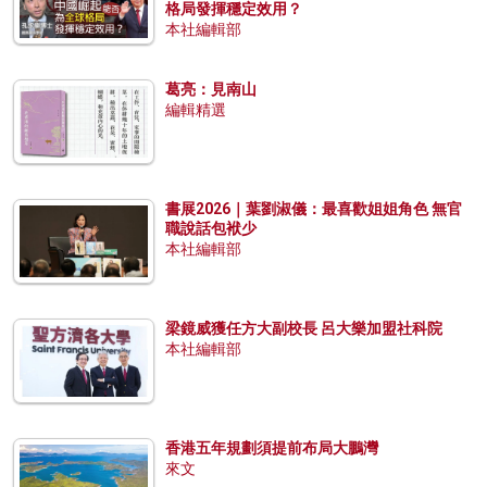
格局發揮穩定效用？
本社編輯部
葛亮：見南山
編輯精選
書展2026｜葉劉淑儀：最喜歡姐姐角色 無官
職說話包袱少
本社編輯部
梁鏡威獲任方大副校長 呂大樂加盟社科院
本社編輯部
香港五年規劃須提前布局大鵬灣
來文