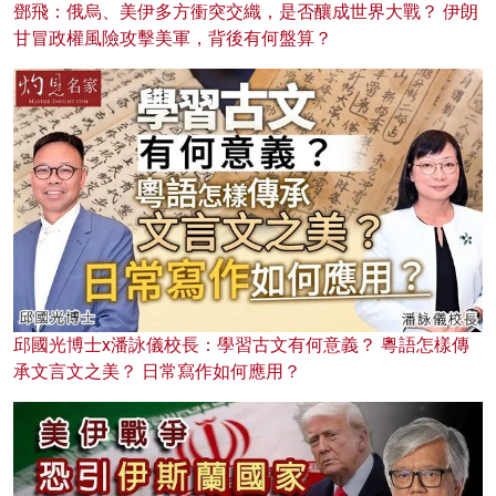
鄧飛：俄烏、美伊多方衝突交織，是否釀成世界大戰？ 伊朗
甘冒政權風險攻擊美軍，背後有何盤算？
邱國光博士x潘詠儀校長：學習古文有何意義？ 粵語怎樣傳
承文言文之美？ 日常寫作如何應用？