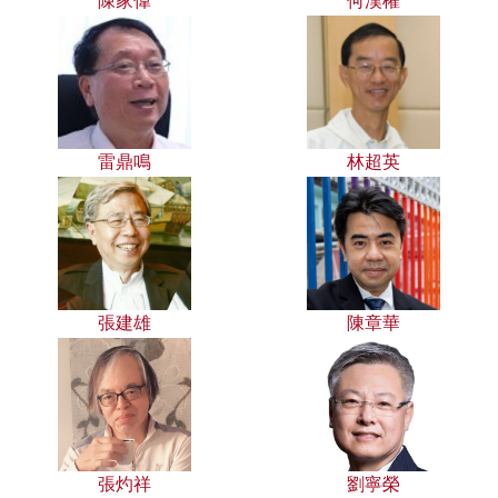
陳家偉
何漢權
雷鼎鳴
林超英
張建雄
陳章華
張灼祥
劉寧榮