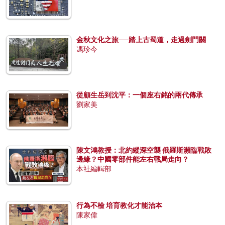
金秋文化之旅──踏上古蜀道，走過劍門關
馮珍今
從顧生岳到沈平：一個座右銘的兩代傳承
劉家美
陳文鴻教授：北約縱深空襲 俄羅斯瀕臨戰敗
邊緣？中國零部件能左右戰局走向？
本社編輯部
行為不檢 培育教化才能治本
陳家偉