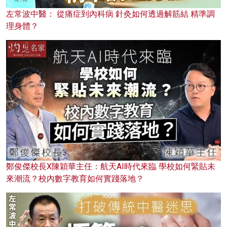
左常波中醫： 從痛症到內科病 針灸如何透過解筋結 精準調
理身體？
鄭俊傑校長X陳穎華主任：航天AI時代來臨 學校如何緊貼未
來潮流？校內數字教育如何實踐落地？