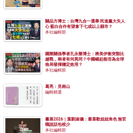
關品方博士：台灣九合一選舉 民進黨大失人
心 藍白合作有望拿下七成以上縣市？
本社編輯部
國際關係學者孔永樂博士：將美伊衝突類比
越戰，兩者有何異同？中國崛起能否為全球
格局發揮穩定效用？
本社編輯部
葛亮：見南山
編輯精選
書展2026｜葉劉淑儀：最喜歡姐姐角色 無官
職說話包袱少
本社編輯部