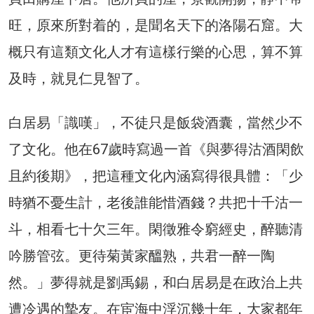
旺，原來所對着的，是聞名天下的洛陽石窟。大
概只有這類文化人才有這樣行樂的心思，算不算
及時，就見仁見智了。
白居易「識嘆」，不徒只是飯袋酒囊，當然少不
了文化。他在67歲時寫過一首《與夢得沽酒閑飲
且約後期》，把這種文化內涵寫得很具體：「少
時猶不憂生計，老後誰能惜酒錢？共把十千沽一
斗，相看七十欠三年。閑徵雅令窮經史，醉聽清
吟勝管弦。更待菊黃家醞熟，共君一醉一陶
然。」夢得就是劉禹錫，和白居易是在政治上共
遭冷遇的摯友。在宦海中浮沉幾十年，大家都年