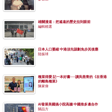
雄關漫道：把遙遠的歷史拉到眼前
編輯精選
日本人口萎縮 中港須先謀劃免步其後塵
陸振球
種菜得愛 記一本好書──讀吳燕青的《在香港
的離島種菜》
陳家偉
AI發展美國搞小院高牆 中國推多邊合作
關品方