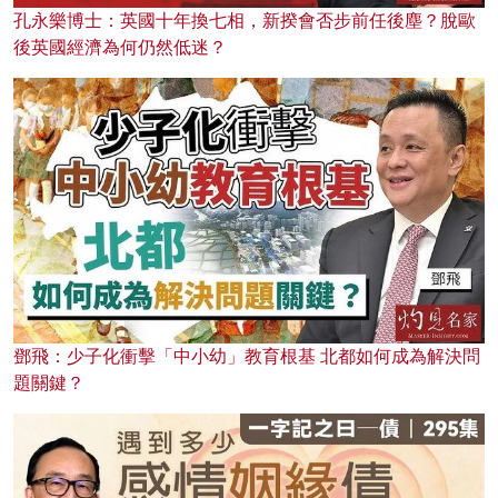
孔永樂博士：英國十年換七相，新揆會否步前任後塵？脫歐
後英國經濟為何仍然低迷？
鄧飛：少子化衝擊「中小幼」教育根基 北都如何成為解決問
題關鍵？