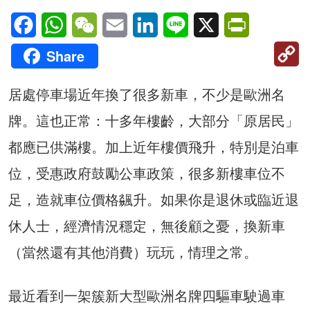
Facebook
WhatsApp
WeChat
Email
LinkedIn
Line
X
PrintFriendl
C
Share
Li
居處停車場近年換了很多新車，不少是歐洲名
牌。這也正常：十多年樓齡，大部分「原居民」
都應已供滿樓。加上近年樓價飛升，特別是泊車
位，受惠政府鼓勵公車政策，很多新樓車位不
足，造就車位價格飊升。如果你是退休或臨近退
休人士，經濟情況穩定，無後顧之憂，換新車
（當然還有其他消費）玩玩，情理之常。
最近看到一架簇新大型歐洲名牌四驅車駛過車