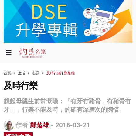
政局
教育
文化
財經
首頁
生活
心靈
及時行樂 | 鄭楚雄
生活
及時行樂
健康
想起母親生前常慨嘆：「有牙冇豬骨，有豬骨冇
商業
牙」，行樂不能及時，的確有深層次的惋惜。
科技
作者:
鄭楚雄
- 2018-03-21
影片