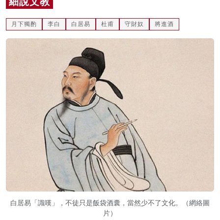
細說文教
名家榜
月下獨酌
李白
白居易
杜甫
守財奴
將進酒
灼見活動
關於我們
白居易「識嘆」，不徒只是飯袋酒囊，當然少不了文化。（網絡圖
片）