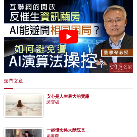
熱門文章
安心是人生最大的寶庫
譚寶碩
一起懷念吳大猷院長
廖書蘭