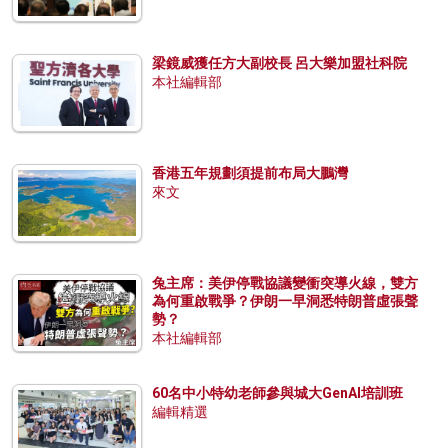
梁鏡威獲任方大副校長 呂大樂加盟社科院
本社編輯部
香港五年規劃須提前布局大鵬灣
來文
兔主席：美伊停戰協議變衝突導火線，雙方
為何重啟戰爭？伊朗一早洞悉特朗普虛張聲
勢？
本社編輯部
60名中小特幼老師參與城大GenAI培訓班
編輯精選