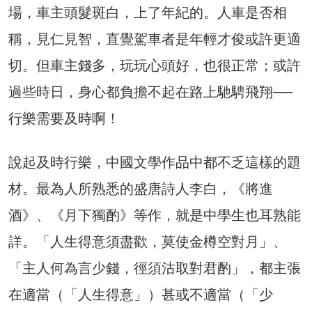
場，車主頭髮斑白，上了年紀的。人車是否相
稱，見仁見智，直覺駕車者是年輕才俊或許更適
切。但車主錢多，玩玩心頭好，也很正常；或許
過些時日，身心都負擔不起在路上馳騁飛翔──
行樂需要及時啊！
說起及時行樂，中國文學作品中都不乏這樣的題
材。最為人所熟悉的盛唐詩人李白，《將進
酒》、《月下獨酌》等作，就是中學生也耳熟能
詳。「人生得意須盡歡，莫使金樽空對月」、
「主人何為言少錢，徑須沽取對君酌」，都主張
在適當（「人生得意」）甚或不適當（「少