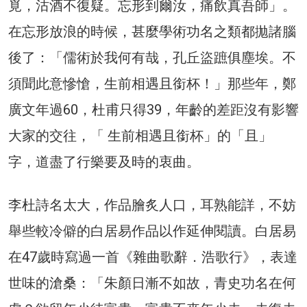
覓，沽酒不復疑。忘形到爾汝，痛飲真吾師」。
在忘形放浪的時候，甚麼學術功名之類都拋諸腦
後了：「儒術於我何有哉，孔丘盜蹠俱塵埃。不
須聞此意慘愴，生前相遇且銜杯！」那些年，鄭
廣文年過60，杜甫只得39，年齡的差距沒有影響
大家的交往，「 生前相遇且銜杯」的「且」
字，道盡了行樂要及時的衷曲。
李杜詩名太大，作品膾炙人口，耳熟能詳，不妨
舉些較冷僻的白居易作品以作延伸閱讀。白居易
在47歲時寫過一首《雜曲歌辭．浩歌行》，表達
世味的滄桑：「朱顏日漸不如故，青史功名在何