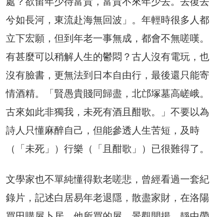
處？欲留年少待富貴，富貴不來年少去。去復去
兮如長河，東流赴海無回波」。年輕時很多人都
立下宏願，但到年老一事無成，都會不無嗟嘆。
有甚麼可以稍解人生的鬱悶？古人沒有電玩，也
沒有臉書，更無法到日本自由行，最後還只能寄
情酒精。「賢愚貴賤同歸盡，北邙塚墓高嵯峨。
古來如此非獨我，未死有酒且酣歌。」不要以為
詩人只懂麻醉自己，但能參透人生苦短，及時
（「未死」）行樂（「且酣歌」）已很難得了。
文學家也不單純懂得歎老嗟悲，曾經看過一套紀
錄片，記述白居易年老退隱，散盡家財，在洛陽
買田購屋卜居。他所買的屋，景觀開揚，靜中帶