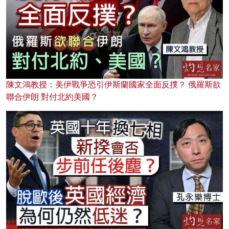
陳文鴻教授：美伊戰爭恐引伊斯蘭國家全面反撲？ 俄羅斯欲
聯合伊朗 對付北約美國？