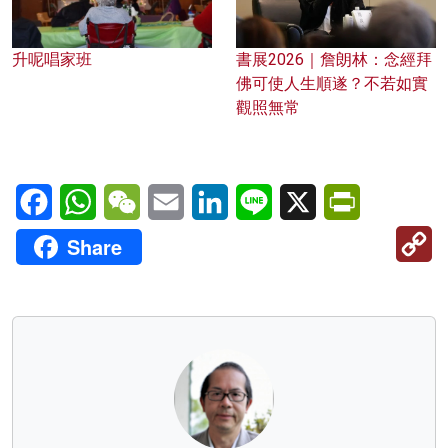
升呢唱家班
書展2026｜詹朗林：念經拜
佛可使人生順遂？不若如實
觀照無常
Facebook
WhatsApp
WeChat
Email
LinkedIn
Line
X
PrintFriendl
C
Share
Li