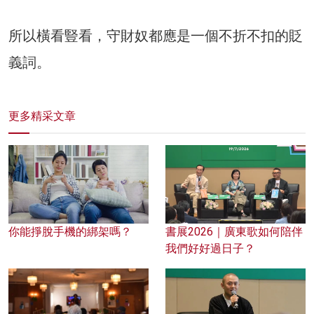
所以橫看豎看，守財奴都應是一個不折不扣的貶
義詞。
更多精采文章
你能掙脫手機的綁架嗎？
書展2026｜廣東歌如何陪伴
我們好好過日子？