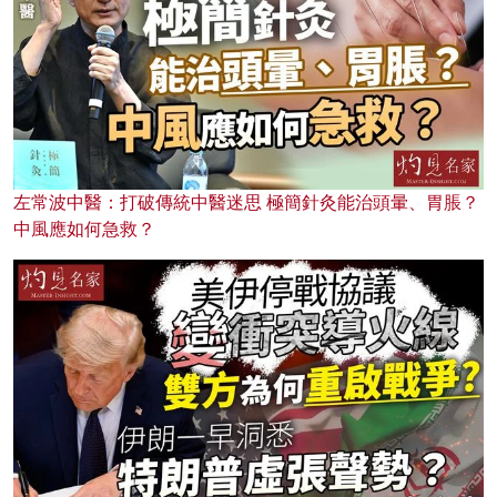
左常波中醫：打破傳統中醫迷思 極簡針灸能治頭暈、胃脹？
中風應如何急救？