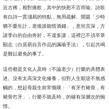
近古稀，相對痛飲，其中的快慰不言而喻。詩歌
有白詩一貫淺易的特點，無用疏解。開篇「少時
猶不憂生計，老後誰能惜酒錢」，意坦言深，方
諸李白的自由奔於，不遑多讓，這裡已不須卒章
顯志（白居易自言作品的諷喻手法），引起共鳴
是難以避免的事了。
這些都是文化人及時（不論老少）行樂的具體表
述。沒有太高深文化修養，但對人生順逆不無感
觸的，想起母親生前常慨嘆：「有牙冇豬骨，有
豬骨冇牙」，行樂不能及時，的確有深層次的惋
惜。