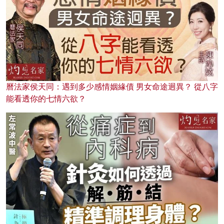
曆法家侯天同：遇到多少感情姻緣債 男女命途迥異？ 從八字
能看透你的七情六欲？