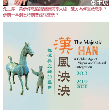
兔主席：美伊停戰協議變衝突導火線，雙方為何重啟戰爭？
伊朗一早洞悉特朗普虛張聲勢？